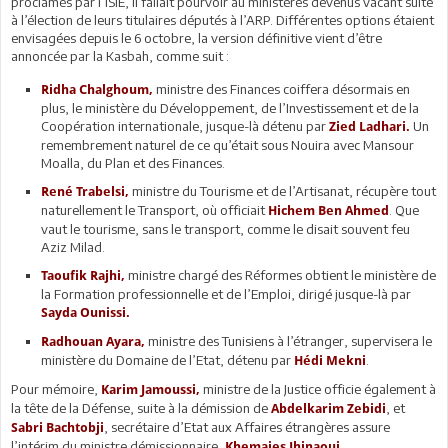
proclamés par l’ISIE, il fallait pourvoir au ministères devenus vacant suite
à l’élection de leurs titulaires députés à l’ARP. Différentes options étaient
envisagées depuis le 6 octobre, la version définitive vient d’être
annoncée par la Kasbah, comme suit :
ministre des Finances coiffera désormais en
Ridha Chalghoum,
plus, le ministère du Développement, de l’Investissement et de la
Coopération internationale, jusque-là détenu par
Un
Zied Ladhari.
remembrement naturel de ce qu’était sous Nouira avec Mansour
Moalla, du Plan et des Finances.
ministre du Tourisme et de l’Artisanat, récupère tout
René Trabelsi,
naturellement le Transport, où officiait
. Que
Hichem Ben Ahmed
vaut le tourisme, sans le transport, comme le disait souvent feu
Aziz Milad.
ministre chargé des Réformes obtient le ministère de
Taoufik Rajhi,
la Formation professionnelle et de l’Emploi, dirigé jusque-là par
Sayda Ounissi.
ministre des Tunisiens à l’étranger, supervisera le
Radhouan Ayara,
ministère du Domaine de l’Etat, détenu par
.
Hédi Mekni
Pour mémoire,
ministre de la Justice officie également à
Karim Jamoussi,
la tête de la Défense, suite à la démission de
, et
Abdelkarim Zebidi
, secrétaire d’Etat aux Affaires étrangères assure
Sabri Bachtobji
l’intérim du ministre démissionnaire,
…
Khemaies Jhinaoui