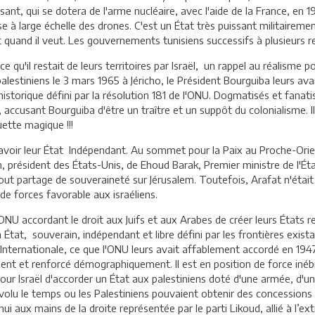
sant, qui se dotera de l'arme nucléaire, avec l'aide de la France, en 1
ise à large échelle des drones. C'est un État très puissant militaire
ut quand il veut. Les gouvernements tunisiens successifs à plusieurs 
e qu'il restait de leurs territoires par Israël, un rappel au réalisme p
lestiniens le 3 mars 1965 à Jéricho, le Président Bourguiba leurs av
historique défini par la résolution 181 de l'ONU. Dogmatisés et fanat
os, accusant Bourguiba d'être un traître et un suppôt du colonialisme.
uette magique !!!
'avoir leur État Indépendant. Au sommet pour la Paix au Proche-Orie
n, président des États-Unis, de Ehoud Barak, Premier ministre de l'Éta
out partage de souveraineté sur Jérusalem. Toutefois, Arafat n'étai
de forces favorable aux israéliens.
'ONU accordant le droit aux Juifs et aux Arabes de créer leurs États 
n État, souverain, indépendant et libre défini par les frontières exis
ernationale, ce que l'ONU leurs avait affablement accordé en 1947. 
ment et renforcé démographiquement. Il est en position de force inébra
 pour Israël d'accorder un État aux palestiniens doté d'une armée, d'
révolu le temps ou les Palestiniens pouvaient obtenir des concessions
ui aux mains de la droite représentée par le parti Likoud, allié à l’ex