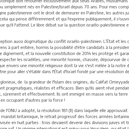
 historique doit retourner exclusivement aux seuls Arabes, musulmans
ce ou simplement nés en Palestine/Israël depuis 70 ans. Pour mes compa
origine palestinienne ont le droit de demeurer en Palestine, les autres
celui qui pense différemment et qui l'exprime publiquement, il s'ouvre
ique qu'il l'attend. Le libre débat sur la question israélo-palestinienne
ption aussi dogmatique du conflit israélo-palestinien. L’État et les 
yens à part entière, hormis la possibilité d'être candidats à la présid
e dignement, et la nouvelle constitution de 2014 les protège et garant
pecter les israélites, une minorité honnie, chassée, dépourvue de cit
que envers une minorité religieuse dont la vie s'est mêlée à la notre d
rie pour aller s'établir dans l'État d'Israël fondé par une résolution 
glorieux, de la grandeur de l'Islam des origines, du Califat Omeyyade
nt pragmatiques, réalistes et efficaces. Bien qu'ils aient rêvé pendant
t, sûrement et effectivement. Ils ont immigré en masse vers la terre d
t en occupant d'autres par la force !
e l'ONU a adopté, la résolution 181 (II) dans laquelle elle approuvai
u mandat britannique, le retrait progressif des forces armées britanniq
visée en huit parties : trois devaient devenir des divisions juives et t
oire juif. Un régime international est prévu pour Jérusalem, qui était l