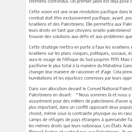
chrétiens confondus. Un premier jalon est déjà posé dan
Cette vision est une vraie révolution pacifique dans le
combat doit être exclusivement pacifique, ayant pour
Israéliens et des Palestiniens. Elle permettra aux Pale
leurs droits en tant que citoyens israélo-palestiniens! 
trouver des solutions aux défis et aux problèmes que 
Cette stratégie mettra en porte à faux les israéliens e
Israéliens sur les plans civiques, politiques, sociaux
aura le visage de l'Afrique du Sud jusqu'en 1991. Mais
pacifisme le plus total à la manière du Mahatma Gandh
changer leur manière de raisonner et d'agir. Cela pren
humiliations et les injustices commises par leurs oppr
Dans son allocution devant le Conseil National Pale
Palestiniens en disant: " Nous sommes là et nous y de
assurément pour des milliers de palestiniens d'avoir q
plus important, dans un conflit opposant deux populati
choisit, même sous la contrainte physique ou en raiso
camps de réfugiés de pays étrangers à quémander l'aide
les mêmes droits que leurs nationaux. Les États Arabe
"frères" Arabes et surtout pas aux Palestiniens. Ils ref