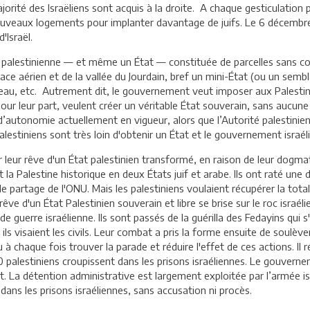
ajorité des Israëliens sont acquis à la droite. A chaque gesticulation
 nouveaux logements pour implanter davantage de juifs. Le 6 décembr
'Israël.
 palestinienne — et même un État — constituée de parcelles sans con
ce aérien et de la vallée du Jourdain, bref un mini-État (ou un sembl
l'eau, etc. Autrement dit, le gouvernement veut imposer aux Palest
pour leur part, veulent créer un véritable État souverain, sans aucune 
 d’autonomie actuellement en vigueur, alors que l’Autorité palestinie
lestiniens sont très loin d'obtenir un État et le gouvernement israéli
r leur rêve d'un État palestinien transformé, en raison de leur dogma
t la Palestine historique en deux États juif et arabe. Ils ont raté un
de partage de l'ONU. Mais les palestiniens voulaient récupérer la tota
e rêve d'un État Palestinien souverain et libre se brise sur le roc israé
e guerre israélienne. Ils sont passés de la guérilla des Fedayins qui 
ils visaient les civils. Leur combat a pris la forme ensuite de soulèv
à chaque fois trouver la parade et réduire l'effet de ces actions. Il
alestiniens croupissent dans les prisons israéliennes. Le gouvernemen
t. La détention administrative est largement exploitée par l’armée isr
ans les prisons israéliennes, sans accusation ni procès.