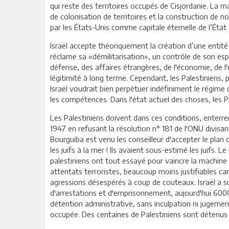
qui reste des territoires occupés de Cisjordanie. La m
de colonisation de territoires et la construction de
par les États-Unis comme capitale éternelle de l’État d
Israël accepte théoriquement la création d’une entité
réclame sa «démilitarisation», un contrôle de son espa
défense, des affaires étrangères, de l'économie, de 
légitimité à long terme. Cependant, les Palestiniens, 
Israël voudrait bien perpétuer indéfiniment le régime
les compétences. Dans l'état actuel des choses, les Pa
Les Palestiniens doivent dans ces conditions, enterre
1947 en refusant la résolution n° 181 de l'ONU divisan
Bourguiba est venu les conseilleur d'accepter le plan 
les juifs à la mer ! Ils avaient sous-estimé les juifs. L
palestiniens ont tout essayé pour vaincre la machine d
attentats terroristes, beaucoup moins justifiables car 
agressions désespérés à coup de couteaux. Israël a su 
d'arrestations et d'emprisonnement, aujourd'hui 6000 p
détention administrative, sans inculpation ni jugemen
occupée. Des centaines de Palestiniens sont détenus d