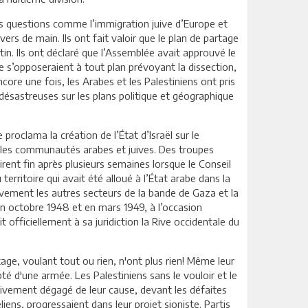
des questions comme l’immigration juive d’Europe et
evers de main. Ils ont fait valoir que le plan de partage
tin. Ils ont déclaré que l’Assemblée avait approuvé le
e s’opposeraient à tout plan prévoyant la dissection,
core une fois, les Arabes et les Palestiniens ont pris
désastreuses sur les plans politique et géographique
roclama la création de l’État d’Israël sur le
re les communautés arabes et juives. Des troupes
irent fin après plusieurs semaines lorsque le Conseil
erritoire qui avait été alloué à l’État arabe dans la
tivement les autres secteurs de la bande de Gaza et la
 en octobre 1948 et en mars 1949, à l’occasion
 officiellement à sa juridiction la Rive occidentale du
age, voulant tout ou rien, n'ont plus rien! Même leur
doté d'une armée. Les Palestiniens sans le vouloir et le
essivement dégagé de leur cause, devant les défaites
liens, progressaient dans leur projet sioniste. Partis