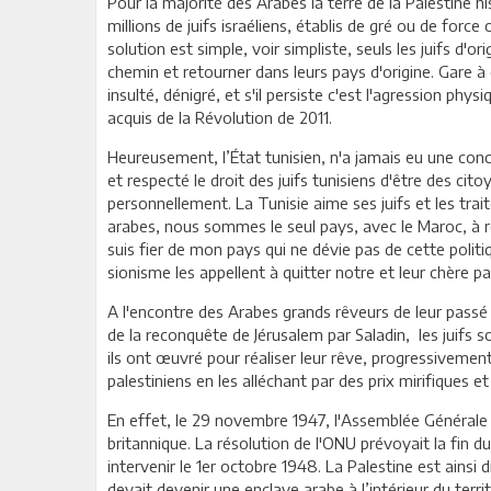
Pour la majorité des Arabes la terre de la Palestine
millions de juifs israéliens, établis de gré ou de for
solution est simple, voir simpliste, seuls les juifs d'
chemin et retourner dans leurs pays d'origine. Gare à 
insulté, dénigré, et s'il persiste c'est l'agression phys
acquis de la Révolution de 2011.
Heureusement, l’État tunisien, n'a jamais eu une conce
et respecté le droit des juifs tunisiens d'être des cito
personnellement. La Tunisie aime ses juifs et les trait
arabes, nous sommes le seul pays, avec le Maroc, à res
suis fier de mon pays qui ne dévie pas de cette politi
sionisme les appellent à quitter notre et leur chère pat
A l'encontre des Arabes grands rêveurs de leur passé 
de la reconquête de Jérusalem par Saladin, les juifs so
ils ont œuvré pour réaliser leur rêve, progressivemen
palestiniens en les alléchant par des prix mirifiques e
En effet, le 29 novembre 1947, l'Assemblée Générale d
britannique. La résolution de l'ONU prévoyait la fin d
intervenir le 1er octobre 1948. La Palestine est ainsi di
devait devenir une enclave arabe à l’intérieur du territ