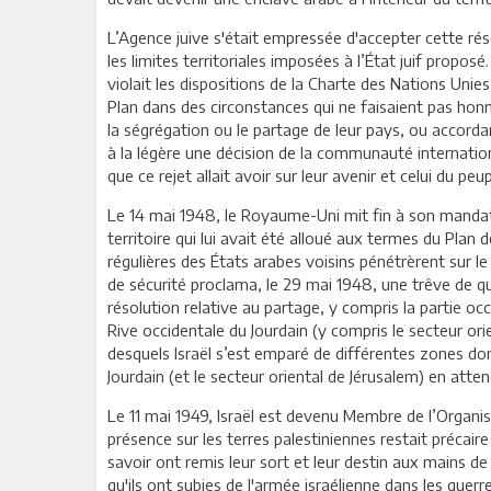
L’Agence juive s'était empressée d'accepter cette rés
les limites territoriales imposées à l’État juif proposé
violait les dispositions de la Charte des Nations Unie
Plan dans des circonstances qui ne faisaient pas honn
la ségrégation ou le partage de leur pays, ou accordan
à la légère une décision de la communauté internatio
que ce rejet allait avoir sur leur avenir et celui du peup
Le 14 mai 1948, le Royaume-Uni mit fin à son mandat s
territoire qui lui avait été alloué aux termes du Pla
régulières des États arabes voisins pénétrèrent sur le
de sécurité proclama, le 29 mai 1948, une trêve de qua
résolution relative au partage, y compris la partie oc
Rive occidentale du Jourdain (y compris le secteur ori
desquels Israël s’est emparé de différentes zones dont
Jourdain (et le secteur oriental de Jérusalem) en att
Le 11 mai 1949, Israël est devenu Membre de l’Organisa
présence sur les terres palestiniennes restait précaire 
savoir ont remis leur sort et leur destin aux mains de
qu'ils ont subies de l'armée israélienne dans les guerr