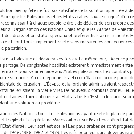
olution bien qu’elle ne fût pas satisfaite de la solution apportée à 
. Alors que les Palestiniens et les États arabes, l'avaient rejeté d'un r
s reconnaissant à chaque peuple le droit de décider de son propre des
eur à l’Organisation des Nations Unies et que les Arabes de Palestin
t des droits et un statut spéciaux et préférentiels à une minorité. En
nale et l'ont tout simplement rejeté sans mesurer les conséquences 
le palestinien.
ur la Palestine et dégagea ses forces. Le même jour, l’Agence juive p
n de partage. De sanglantes hostilités éclatèrent immédiatement ent
 territoire pour venir en aide aux Arabes palestiniens. Les combats pr
tre semaines. A cette époque, Israël contrôlait une bonne partie du t
cidentale de Jérusalem. L’Égypte et la Jordanie administraient respec
ental de Jérusalem, la vieille ville). De nouveaux combats ont eu lieu
 certaines étaient allouées à l’État arabe. En 1950, la Jordanie soumit
endant une solution au problème.
tion des Nations Unies. Les Palestiniens ayant rejeté le plan de part
et fragile du fait qu'elle ne s'adossait pas sur l'existence d'un État 
 l’État d'Israël. Leur sort est scellé ! Les pays arabes se sont progr
es de 1948, 1956, 1967 et 1973. Les juifs pour leur part, devenus israé