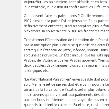
Aujourd'hui, les palestiniens sont affaiblis et en total
leur stratégie, leur vision du conflit avec les juifs, et
Que doivent faire les palestiniens ? Quelle réponse doi
1967 ainsi que la partie Est de Jérusalem ? Les palest
définitivement enterrée; Israël n'acceptera plus la fo
n'exercera sa souveraineté ni sur ses frontières marit
Transformer l'Organisation de Libération de la Palestin
pas là une option plus judicieuse que celle des deux Ét
serait qu'un État "cul-de-jatte, inféodé, soumis, sans d
soit une et indivisible. Un État unique, que les juifs ap
Arabes, de l'Autriche que les Arabes appellent "Nemsa"
deux peuples, deux langues, plusieurs religions, mai
la Belgique, etc.
"Le Parti National Palestinien" envisageable doit pour
soit. Même le jet de pierres doit être banni pour ne l
on use de la force contre l’État israélien plus celui-ci 
ses citoyens qui renverront aux parlements des députés
aux élections israéliennes afin renvoyer de plus en pl
quand ils troublent le calme de l'audience, c'est domma