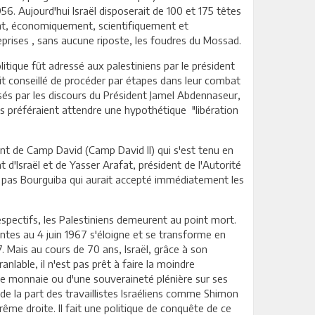
956. Aujourd'hui Israël disposerait de 100 et 175 têtes
ment, économiquement, scientifiquement et
reprises , sans aucune riposte, les foudres du Mossad.
olitique fût adressé aux palestiniens par le président
ait conseillé de procéder par étapes dans leur combat
isés par les discours du Président Jamel Abdennaseur,
 Ils préféraient attendre une hypothétique "libération
nt de Camp David (Camp David II) qui s'est tenu en
t d'Israël et de Yasser Arafat, président de l'Autorité
t pas Bourguiba qui aurait accepté immédiatement les
respectifs, les Palestiniens demeurent au point mort.
tantes au 4 juin 1967 s'éloigne et se transforme en
Mais au cours de 70 ans, Israël, grâce à son
nlable, il n'est pas prêt à faire la moindre
une monnaie ou d'une souveraineté plénière sur ses
 de la part des travaillistes Israéliens comme Shimon
trême droite. Il fait une politique de conquête de ce