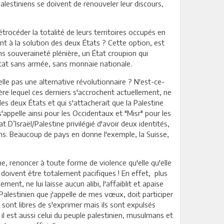
 Palestiniens se doivent de renouveler leur discours,
étrocéder la totalité de leurs territoires occupés en
ant à la solution des deux États ? Cette option, est
ns souveraineté plénière, un État croupion qui
 État sans armée, sans monnaie nationale.
-elle pas une alternative révolutionnaire ? N'est-ce-
rière lequel ces derniers s'accrochent actuellement, ne
 des deux États et qui s'attacherait que la Palestine
 s'appelle ainsi pour les Occidentaux et "Misr" pour les
D’Israël/Palestine privilégié d'avoir deux identités,
ns. Beaucoup de pays en donne l'exemple, la Suisse,
ne, renoncer à toute forme de violence qu'elle qu'elle
s doivent être totalement pacifiques ! En effet, plus
ment, ne lui laisse aucun alibi, l'affaiblit et apaise
Palestinien que j'appelle de mes vœux, doit participer
 sont libres de s'exprimer mais ils sont expulsés
, il est aussi celui du peuple palestinien, musulmans et