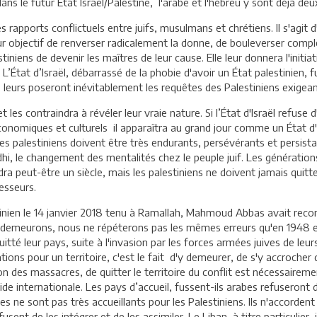
s le futur État Israël/Palestine, l'arabe et l'hébreu y sont déjà deux
s rapports conflictuels entre juifs, musulmans et chrétiens. Il s'agit
 objectif de renverser radicalement la donne, de bouleverser compl
stiniens de devenir les maîtres de leur cause. Elle leur donnera l'initi
L’État d’Israël, débarrassé de la phobie d'avoir un État palestinien, f
leurs poseront inévitablement les requêtes des Palestiniens exigeant
t les contraindra à révéler leur vraie nature. Si l’État d'Israël refus
, économiques et culturels il apparaîtra au grand jour comme un État 
 les palestiniens doivent être très endurants, persévérants et persis
i, le changement des mentalités chez le peuple juif. Les générations
dra peut-être un siècle, mais les palestiniens ne doivent jamais quitt
esseurs.
stinien le 14 janvier 2018 tenu à Ramallah, Mahmoud Abbas avait rec
meurons, nous ne répéterons pas les mêmes erreurs qu'en 1948 et 196
uitté leur pays, suite à l'invasion par les forces armées juives de le
ons pour un territoire, c'est le fait d'y demeurer, de s'y accrocher q
n des massacres, de quitter le territoire du conflit est nécessairem
 internationale. Les pays d’accueil, fussent-ils arabes refuseront de 
s ne sont pas très accueillants pour les Palestiniens. Ils n'accorde
usent de les intégrer et de les assimiler. Le Liban, à titre particulier,