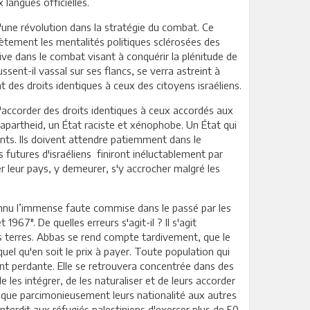
 langues officielles.
 d'une révolution dans la stratégie du combat. Ce
ètement les mentalités politiques sclérosées des
ative dans le combat visant à conquérir la plénitude de
ussent-il vassal sur ses flancs, se verra astreint à
 des droits identiques à ceux des citoyens israéliens.
e d'accorder des droits identiques à ceux accordés aux
d'apartheid, un État raciste et xénophobe. Un État qui
tants. Ils doivent attendre patiemment dans le
 futures d'israéliens finiront inéluctablement par
er leur pays, y demeurer, s'y accrocher malgré les
onnu l’immense faute commise dans le passé par les
7". De quelles erreurs s'agit-il ? Il s'agit
urs terres. Abbas se rend compte tardivement, que le
uel qu'en soit le prix à payer. Toute population qui
ent perdante. Elle se retrouvera concentrée dans des
les intégrer, de les naturaliser et de leurs accorder
nt que parcimonieusement leurs nationalité aux autres
 interdit aux réfugiés palestiniens d'exercer plus de 50