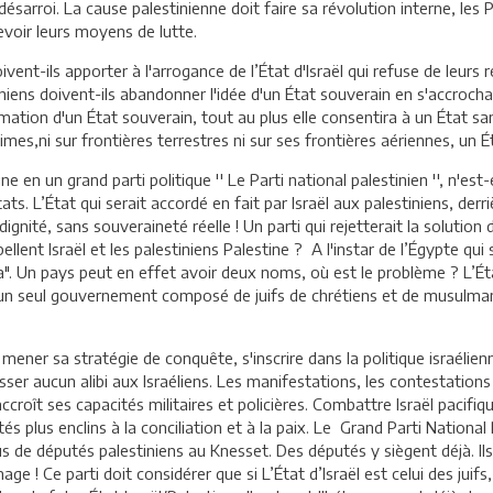
 désarroi. La cause palestinienne doit faire sa révolution interne, les
 revoir leurs moyens de lutte.
vent-ils apporter à l'arrogance de l’État d'Israël qui refuse de leurs r
iniens doivent-ils abandonner l'idée d'un État souverain en s'accroch
rmation d'un État souverain, tout au plus elle consentira à un État sa
imes,ni sur frontières terrestres ni sur ses frontières aériennes, un
e en un grand parti politique '' Le Parti national palestinien '', n'est
ats. L’État qui serait accordé en fait par Israël aux palestiniens, der
ignité, sans souveraineté réelle ! Un parti qui rejetterait la solution
pellent Israël et les palestiniens Palestine ? A l'instar de l’Égypte qui
. Un pays peut en effet avoir deux noms, où est le problème ? L’État 
s un seul gouvernement composé de juifs de chrétiens et de musulma
 mener sa stratégie de conquête, s'inscrire dans la politique israélien
aisser aucun alibi aux Israéliens. Les manifestations, les contestation
accroît ses capacités militaires et policières. Combattre Israël pacifique
 plus enclins à la conciliation et à la paix. Le Grand Parti National 
us de députés palestiniens au Knesset. Des députés y siègent déjà. Ils
ge ! Ce parti doit considérer que si L’État d’Israël est celui des juifs