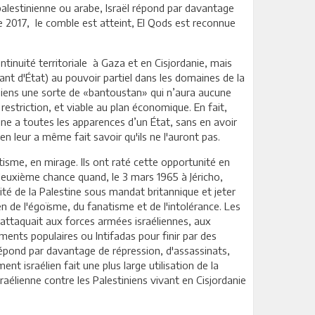
 palestinienne ou arabe, Israël répond par davantage
e 2017, le comble est atteint, El Qods est reconnue
tinuité territoriale à Gaza et en Cisjordanie, mais
ant d'État) au pouvoir partiel dans les domaines de la
iniens une sorte de «bantoustan» qui n’aura aucune
restriction, et viable au plan économique. En fait,
nne a toutes les apparences d’un État, sans en avoir
en leur a même fait savoir qu'ils ne l'auront pas.
tisme, en mirage. Ils ont raté cette opportunité en
e deuxième chance quand, le 3 mars 1965 à Jéricho,
lité de la Palestine sous mandat britannique et jeter
lien de l'égoïsme, du fanatisme et de l'intolérance. Les
s'attaquait aux forces armées israéliennes, aux
ements populaires ou Intifadas pour finir par des
 répond par davantage de répression, d'assassinats,
t israélien fait une plus large utilisation de la
aélienne contre les Palestiniens vivant en Cisjordanie