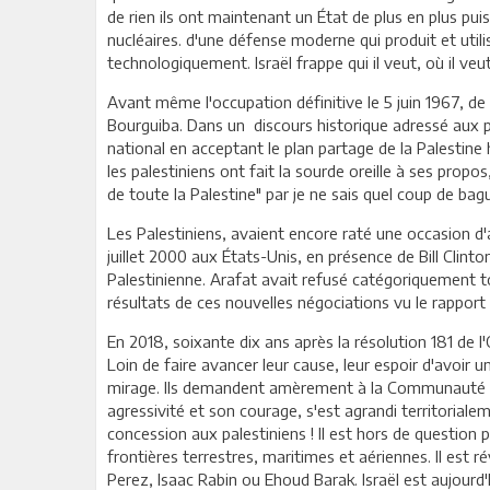
de rien ils ont maintenant un État de plus en plus puis
nucléaires. d'une défense moderne qui produit et util
technologiquement. Israël frappe qui il veut, où il ve
Avant même l'occupation définitive le 5 juin 1967, de c
Bourguiba. Dans un discours historique adressé aux pa
national en acceptant le plan partage de la Palestine 
les palestiniens ont fait la sourde oreille à ses prop
de toute la Palestine" par je ne sais quel coup de bag
Les Palestiniens, avaient encore raté une occasion d
juillet 2000 aux États-Unis, en présence de Bill Clinto
Palestinienne. Arafat avait refusé catégoriquement t
résultats de ces nouvelles négociations vu le rapport 
En 2018, soixante dix ans après la résolution 181 de l
Loin de faire avancer leur cause, leur espoir d'avoir u
mirage. Ils demandent amèrement à la Communauté Int
agressivité et son courage, s'est agrandi territoriale
concession aux palestiniens ! Il est hors de question
frontières terrestres, maritimes et aériennes. Il est 
Perez, Isaac Rabin ou Ehoud Barak. Israël est aujourd'h