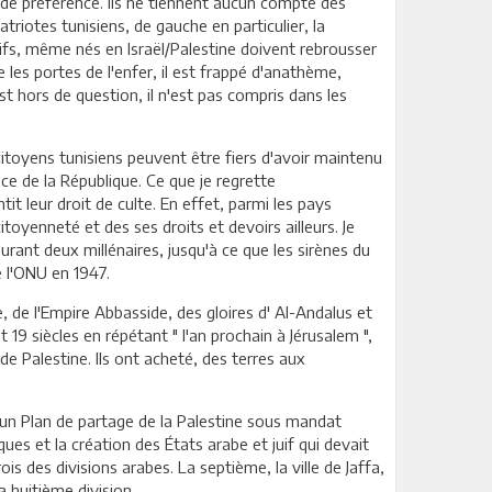
 de préférence. Ils ne tiennent aucun compte des
triotes tunisiens, de gauche en particulier, la
 juifs, même nés en Israël/Palestine doivent rebrousser
 les portes de l'enfer, il est frappé d'anathème,
 est hors de question, il n'est pas compris dans les
citoyens tunisiens peuvent être fiers d'avoir maintenu
ence de la République. Ce que je regrette
it leur droit de culte. En effet, parmi les pays
oyenneté et des ses droits et devoirs ailleurs. Je
urant deux millénaires, jusqu'à ce que les sirènes du
de l'ONU en 1947.
, de l'Empire Abbasside, des gloires d' Al-Andalus et
 19 siècles en répétant " l'an prochain à Jérusalem ",
e Palestine. Ils ont acheté, des terres aux
t un Plan de partage de la Palestine sous mandat
ues et la création des États arabe et juif qui devait
rois des divisions arabes. La septième, la ville de Jaffa,
a huitième division.