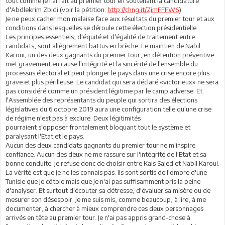
tout comme je l'ai fait au premier tour en soutenant la candidature
d'Abdlekrim Zbidi (voir la pétition:
http://chng.it/ZjmFFFW6
).
Je ne peux cacher mon malaise face aux résultats du premier tour et aux
conditions dans lesquelles se déroule cette élection présidentielle.
Les principes essentiels, d'équité et d'égalité de traitement entre
candidats, sont allègrement battus en brèche. Le maintien de Nabil
Karoui, un des deux gagnants du premier tour, en détention préventive
met gravement en cause l'intégrité et la sincérité de l'ensemble du
processus électoral et peut plonger le pays dans une crise encore plus
grave et plus périlleuse. Le candidat qui sera déclaré «victorieux» ne sera
pas considéré comme un président légitime par le camp adverse. Et
l'Assemblée des représentants du peuple qui sortira des élections
législatives du 6 octobre 2019 aura une configuration telle qu'une crise
de régime n'est pas à exclure. Deux légitimités
pourraient s'opposer frontalement bloquant tout le système et
paralysant l'Etat et le pays.
Aucun des deux candidats gagnants du premier tour ne m'inspire
confiance. Aucun des deux ne me rassure sur l'intégrité de l'Etat et sa
bonne conduite. Je refuse donc de choisir entre Kais Saied et Nabil Karoui.
La vérité est que je ne les connais pas. Ils sont sortis de l'ombre d'une
Tunisie que je côtoie mais que je n'ai pas suffisamment pris la peine
d'analyser. Et surtout d'écouter sa détresse, d'évaluer sa misère ou de
mesurer son désespoir. Je me suis mis, comme beaucoup, à lire, à me
documenter, à chercher à mieux comprendre ces deux personnages
arrivés en tête au premier tour. Je n'ai pas appris grand-chose à