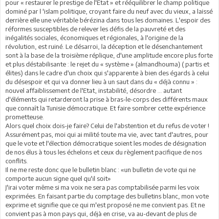
pour « restaurer le prestige de l'Etat » et rééquilibrer le champ politique
dominé par l 'islam politique, croyant faire du neuf avec du vieux, a laissé
derrière elle une véritable bérézina dans tous les domaines. L'espoir des
réformes susceptibles de relever les défis de la pauvreté et des
inégalités sociales, économiques et régionales, à l'origine de la
révolution, est ruiné. Le désarroi, la déception et le désenchantement
sont à la base de la troisième réplique, d'une amplitude encore plus forte
et plus déstabilisante : le rejet du « système » (almandhouma) ( partis et
élites) dans le cadre d'un choix qui s'apparente à bien des égards à celui
du désespoir et qui va donner lieu à un saut dans du « déjà connu » :
nouvel affaiblissement de l'Etat, instabilité, désordre ... autant
d'éléments qui retarderont la prise à bras-le-corps des différents maux
que connaît la Tunisie démocratique. Et faire sombrer cette expérience
prometteuse.
Alors quel choix dois-je faire? Celui de l'abstention et du refus de voter !
Assurément pas, moi qui ai milité toute ma vie, avec tant d'autres, pour
que le vote et l'élection démocratique soient les modes de désignation
de nos élus à tous les échelons et ceux du règlement pacifique de nos
conflits.
Il ne me reste donc que le bulletin blanc : «un bulletin de vote qui ne
comporte aucun signe quel qu'il soit»
J'irai voter même si ma voix ne sera pas comptabilisée parmi les voix
exprimées. En faisant partie du comptage des bulletins blanc, mon vote
exprime et signifie que ce qui m'est proposé ne me convient pas. Et ne
convient pas à mon pays qui, déjà en crise, va au-devant de plus de