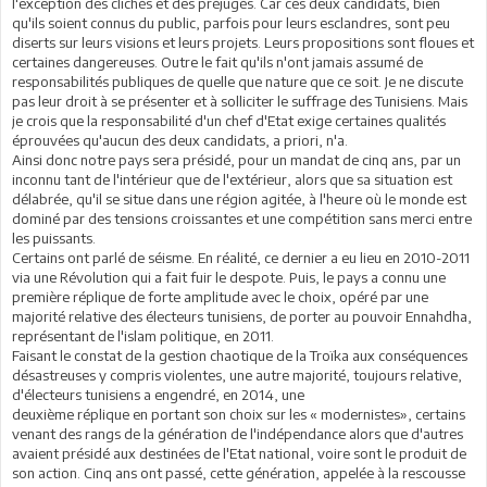
l'exception des clichés et des préjugés. Car ces deux candidats, bien
qu'ils soient connus du public, parfois pour leurs esclandres, sont peu
diserts sur leurs visions et leurs projets. Leurs propositions sont floues et
certaines dangereuses. Outre le fait qu'ils n'ont jamais assumé de
responsabilités publiques de quelle que nature que ce soit. Je ne discute
pas leur droit à se présenter et à solliciter le suffrage des Tunisiens. Mais
je crois que la responsabilité d'un chef d'Etat exige certaines qualités
éprouvées qu'aucun des deux candidats, a priori, n'a.
Ainsi donc notre pays sera présidé, pour un mandat de cinq ans, par un
inconnu tant de l'intérieur que de l'extérieur, alors que sa situation est
délabrée, qu'il se situe dans une région agitée, à l'heure où le monde est
dominé par des tensions croissantes et une compétition sans merci entre
les puissants.
Certains ont parlé de séisme. En réalité, ce dernier a eu lieu en 2010-2011
via une Révolution qui a fait fuir le despote. Puis, le pays a connu une
première réplique de forte amplitude avec le choix, opéré par une
majorité relative des électeurs tunisiens, de porter au pouvoir Ennahdha,
représentant de l'islam politique, en 2011.
Faisant le constat de la gestion chaotique de la Troïka aux conséquences
désastreuses y compris violentes, une autre majorité, toujours relative,
d'électeurs tunisiens a engendré, en 2014, une
deuxième réplique en portant son choix sur les « modernistes», certains
venant des rangs de la génération de l'indépendance alors que d'autres
avaient présidé aux destinées de l'Etat national, voire sont le produit de
son action. Cinq ans ont passé, cette génération, appelée à la rescousse