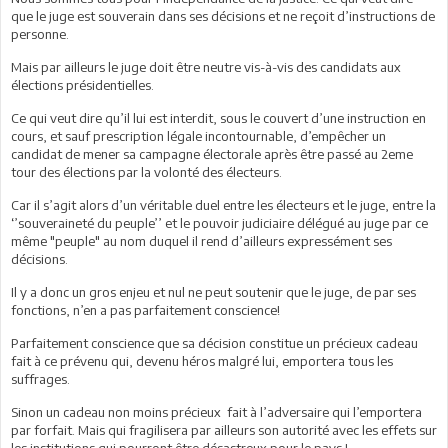
que le juge est souverain dans ses décisions et ne reçoit d’instructions de
personne.
Mais par ailleurs le juge doit être neutre vis-à-vis des candidats aux
élections présidentielles.
Ce qui veut dire qu’il lui est interdit, sous le couvert d’une instruction en
cours, et sauf prescription légale incontournable, d’empêcher un
candidat de mener sa campagne électorale après être passé au 2eme
tour des élections par la volonté des électeurs.
Car il s’agit alors d’un véritable duel entre les électeurs et le juge, entre la
‘’souveraineté du peuple’’ et le pouvoir judiciaire délégué au juge par ce
même "peuple" au nom duquel il rend d’ailleurs expressément ses
décisions.
Il y a donc un gros enjeu et nul ne peut soutenir que le juge, de par ses
fonctions, n’en a pas parfaitement conscience!
Parfaitement conscience que sa décision constitue un précieux cadeau
fait à ce prévenu qui, devenu héros malgré lui, emportera tous les
suffrages.
Sinon un cadeau non moins précieux fait à l’adversaire qui l’emportera
par forfait. Mais qui fragilisera par ailleurs son autorité avec les effets sur
les institutions qui pourront être désastreux pour le pays !