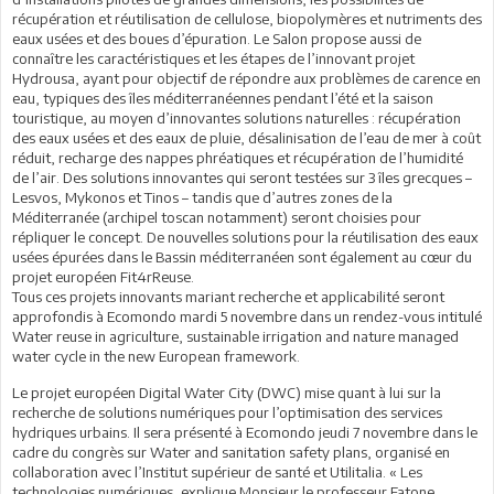
récupération et réutilisation de cellulose, biopolymères et nutriments des
eaux usées et des boues d’épuration. Le Salon propose aussi de
connaître les caractéristiques et les étapes de l’innovant projet
Hydrousa, ayant pour objectif de répondre aux problèmes de carence en
eau, typiques des îles méditerranéennes pendant l’été et la saison
touristique, au moyen d’innovantes solutions naturelles : récupération
des eaux usées et des eaux de pluie, désalinisation de l’eau de mer à coût
réduit, recharge des nappes phréatiques et récupération de l’humidité
de l’air. Des solutions innovantes qui seront testées sur 3 îles grecques –
Lesvos, Mykonos et Tinos – tandis que d’autres zones de la
Méditerranée (archipel toscan notamment) seront choisies pour
répliquer le concept. De nouvelles solutions pour la réutilisation des eaux
usées épurées dans le Bassin méditerranéen sont également au cœur du
projet européen Fit4rReuse.
Tous ces projets innovants mariant recherche et applicabilité seront
approfondis à Ecomondo mardi 5 novembre dans un rendez-vous intitulé
Water reuse in agriculture, sustainable irrigation and nature managed
water cycle in the new European framework.
Le projet européen Digital Water City (DWC) mise quant à lui sur la
recherche de solutions numériques pour l’optimisation des services
hydriques urbains. Il sera présenté à Ecomondo jeudi 7 novembre dans le
cadre du congrès sur Water and sanitation safety plans, organisé en
collaboration avec l’Institut supérieur de santé et Utilitalia. « Les
technologies numériques, explique Monsieur le professeur Fatone,