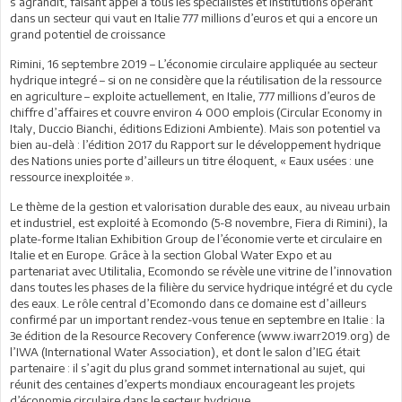
s’agrandit, faisant appel à tous les spécialistes et institutions opérant
dans un secteur qui vaut en Italie 777 millions d’euros et qui a encore un
grand potentiel de croissance
Rimini, 16 septembre 2019 – L’économie circulaire appliquée au secteur
hydrique integré – si on ne considère que la réutilisation de la ressource
en agriculture – exploite actuellement, en Italie, 777 millions d’euros de
chiffre d’affaires et couvre environ 4 000 emplois (Circular Economy in
Italy, Duccio Bianchi, éditions Edizioni Ambiente). Mais son potentiel va
bien au-delà : l’édition 2017 du Rapport sur le développement hydrique
des Nations unies porte d’ailleurs un titre éloquent, « Eaux usées : une
ressource inexploitée ».
Le thème de la gestion et valorisation durable des eaux, au niveau urbain
et industriel, est exploité à Ecomondo (5-8 novembre, Fiera di Rimini), la
plate-forme Italian Exhibition Group de l’économie verte et circulaire en
Italie et en Europe. Grâce à la section Global Water Expo et au
partenariat avec Utilitalia, Ecomondo se révèle une vitrine de l’innovation
dans toutes les phases de la filière du service hydrique intégré et du cycle
des eaux. Le rôle central d’Ecomondo dans ce domaine est d’ailleurs
confirmé par un important rendez-vous tenue en septembre en Italie : la
3e édition de la Resource Recovery Conference (www.iwarr2019.org) de
l’IWA (International Water Association), et dont le salon d’IEG était
partenaire : il s’agit du plus grand sommet international au sujet, qui
réunit des centaines d’experts mondiaux encourageant les projets
d’économie circulaire dans le secteur hydrique.