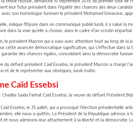
r la tenue réussie, dimanche 15 septembre 2019, du premier tour de l'é
ent leur futur président dans l’égalité des chances des deux candida
tin, avec son homologue tunisien le président Mohamed Ennaceur, ap
elle, indique l'Elysée dans un communiqué publié lundi, il a salué la 
re dans la voie qu’elle a choisie, dans le cadre d’un scrutin impartial 
t-on, le président Macron qui a suivi avec attention tout au long de l
 cette avancée démocratique significative, qui s’effectue dans la tra
 garantie des chances égales, consolidant ainsi la démocratie tunisi
ve du défunt président Caïd Essebsi, le président Macron a chargé l’
si et de le représenter aux obsèques, lundi matin.
e Caïd Essebsi
: Chadlia Saïda Farhat Caïd Essebsi, la veuve du défunt Président Béji
Caïd Essebsi, le 25 juillet, qui a provoqué l’élection présidentielle an
embre, elle nous a quittés. Le Président de la République adresse à t
 et nous admirons leur attachement à la liberté et la démocratie. L