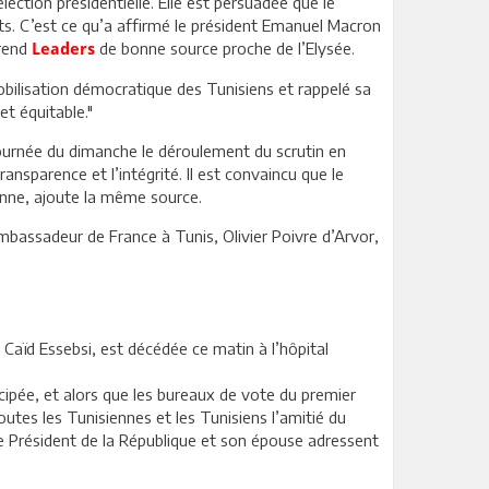
lection présidentielle. Elle est persuadée que le
ts. C’est ce qu’a affirmé le président Emanuel Macron
prend
de bonne source proche de l’Elysée.
Leaders
mobilisation démocratique des Tunisiens et rappelé sa
et équitable."
a journée du dimanche le déroulement du scrutin en
nsparence et l’intégrité. Il est convaincu que le
enne, ajoute la même source.
ambassadeur de France à Tunis, Olivier Poivre d’Arvor,
 Caïd Essebsi, est décédée ce matin à l’hôpital
ticipée, et alors que les bureaux de vote du premier
outes les Tunisiennes et les Tunisiens l’amitié du
e Président de la République et son épouse adressent