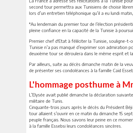
La France a adressé ses félicitations à la Tunisie pou
second tour permettra aux Tunisiens de choisir librem
lors d’un entretien téléphonique qu’il a eu lundi ma
"Au lendemain du premier tour de l’élection présidenti
pleine confiance en la capacité de la Tunisie à poursuiv
Premier chef d'Etat à félilciter la Tunisie, souligne-
Tunisie n’a pas manqué d’exprimer son admiration pour
deuxième tour se déroulera dans le même esprit et la
Par ailleurs, suite au décès dimanche matin de la veu
de présenter ses condoléances à la famille Caïd Esseb
L'hommage posthume à Mm
L’Elysée avait publié dimanche la déclaration suivante
militaire de Tunis.
Cinquante-trois jours après le décès du Président Béji 
tour allaient s’ouvrir en ce matin du dimanche 15 sept
peuple français. Nous savons leur peine en ce moment
à la famille Essebsi leurs condoléances sincères.