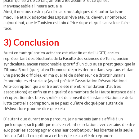
place qui sera de ce fait, amené à les assumer et ce qui est
inenvisageable à l’heure actuelle.
Ainsi, il ne nous reste qu’à dire aux nostalgiques de l’autoritarisme
maquillé et aux adeptes des Lapsus révélateurs, devenus nombreux
aujourd’hui, que le Tunisien est loin d’être dupe et qu’il saura leur faire
face.
3) Conclusion
Aussi en tant qu’ancien activiste estudiantin et de l’UGET, ancien
représentant des étudiants de la Faculté des sciences de Tunis, ancien
syndicaliste, ancien responsable sportif d’un club aussi prestigieux que la
Zitouna Sport (que j’ai eu l’honneur de présider pendant sept ans et dans
une période difficile), en ma qualité de défenseur de droits humains
économiques et sociaux (ayant présidé l’association Réseau National
Anti-corruption qui a entre autre été membre fondateur d’autres
associations) et enfin en ma qualité de membre de la Haute Instance de la
récupération des biens spoliés et du conseil de l’Instance Nationale de la
lutte contre la corruption, je ne peux qu’être choqué par autant de
désinvolture pour ne dire que cela.
D’autant que durant mon parcours, je ne me suis jamais affilié à un
quelconque parti politique mais en étant en relation avec certains d’entre
eux pour les accompagner dans leur combat pour les libertés et la seule
fois ou j’ai fait exception à cette règle cela a été de répondre