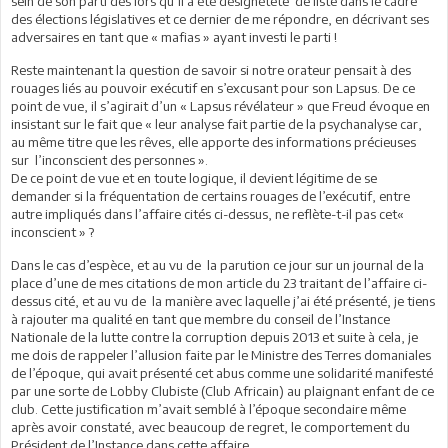
sein de son parti dès lors qu’il a été désignétête de liste dans le cadre
des élections législatives et ce dernier de me répondre, en décrivant ses
adversaires en tant que « mafias » ayant investi le parti !
Reste maintenant la question de savoir si notre orateur pensait à des
rouages liés au pouvoir exécutif en s’excusant pour son Lapsus. De ce
point de vue, il s’agirait d’un « Lapsus révélateur » que Freud évoque en
insistant sur le fait que « leur analyse fait partie de la psychanalyse car,
au même titre que les rêves, elle apporte des informations précieuses
sur l’inconscient des personnes ».
De ce point de vue et en toute logique, il devient légitime de se
demander si la fréquentation de certains rouages de l’exécutif, entre
autre impliqués dans l’affaire cités ci-dessus, ne reflète-t-il pas cet«
inconscient » ?
Dans le cas d’espèce, et au vu de la parution ce jour sur un journal de la
place d’une de mes citations de mon article du 23 traitant de l’affaire ci-
dessus cité, et au vu de la manière avec laquelle j’ai été présenté, je tiens
à rajouter ma qualité en tant que membre du conseil de l’Instance
Nationale de la lutte contre la corruption depuis 2013 et suite à cela, je
me dois de rappeler l’allusion faite par le Ministre des Terres domaniales
de l’époque, qui avait présenté cet abus comme une solidarité manifesté
par une sorte de Lobby Clubiste (Club Africain) au plaignant enfant de ce
club. Cette justification m’avait semblé à l’époque secondaire même
après avoir constaté, avec beaucoup de regret, le comportement du
Président de l’Instance dans cette affaire.