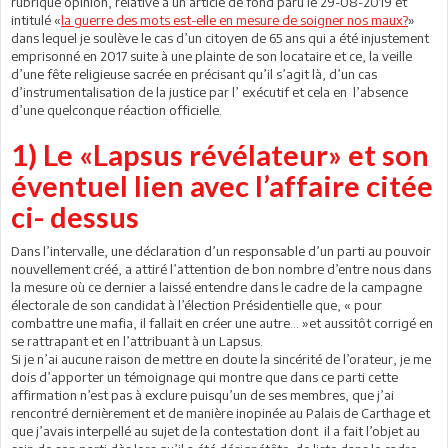
rubrique opinion, relative à un article de fond paru le 29-08-2019 et
intitulé «
la guerre des mots est-elle en mesure de soigner nos maux?
»
dans lequel je soulève le cas d’un citoyen de 65 ans qui a été injustement
emprisonné en 2017 suite à une plainte de son locataire et ce, la veille
d’une fête religieuse sacrée en précisant qu’il s’agit là, d’un cas
d’instrumentalisation de la justice par l’ exécutif et cela en l’absence
d’une quelconque réaction officielle.
1) Le «Lapsus révélateur» et son
éventuel lien avec l’affaire citée
ci- dessus
Dans l’intervalle, une déclaration d’un responsable d’un parti au pouvoir
nouvellement créé, a attiré l’attention de bon nombre d’entre nous dans
la mesure où ce dernier a laissé entendre dans le cadre de la campagne
électorale de son candidat à l’élection Présidentielle que, « pour
combattre une mafia, il fallait en créer une autre… »et aussitôt corrigé en
se rattrapant et en l’attribuant à un Lapsus.
Si je n’ai aucune raison de mettre en doute la sincérité de l’orateur, je me
dois d’apporter un témoignage qui montre que dans ce parti cette
affirmation n’est pas à exclure puisqu’un de ses membres, que j’ai
rencontré dernièrement et de manière inopinée au Palais de Carthage et
que j’avais interpellé au sujet de la contestation dont il a fait l’objet au