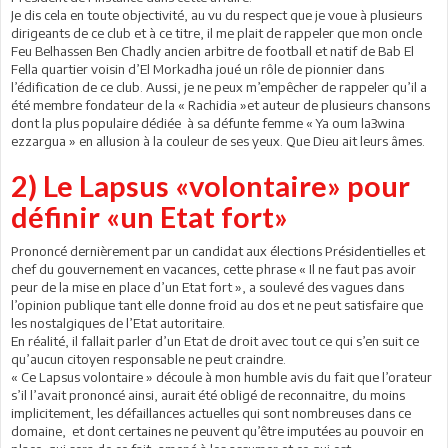
Je dis cela en toute objectivité, au vu du respect que je voue à plusieurs
dirigeants de ce club et à ce titre, il me plait de rappeler que mon oncle
Feu Belhassen Ben Chadly ancien arbitre de football et natif de Bab El
Fella quartier voisin d’El Morkadha joué un rôle de pionnier dans
l’édification de ce club. Aussi, je ne peux m’empêcher de rappeler qu’il a
été membre fondateur de la « Rachidia »et auteur de plusieurs chansons
dont la plus populaire dédiée à sa défunte femme « Ya oum la3wina
ezzargua » en allusion à la couleur de ses yeux. Que Dieu ait leurs âmes.
2) Le Lapsus «volontaire» pour
définir «un Etat fort»
Prononcé dernièrement par un candidat aux élections Présidentielles et
chef du gouvernement en vacances, cette phrase « Il ne faut pas avoir
peur de la mise en place d’un Etat fort », a soulevé des vagues dans
l’opinion publique tant elle donne froid au dos et ne peut satisfaire que
les nostalgiques de l’Etat autoritaire.
En réalité, il fallait parler d’un Etat de droit avec tout ce qui s’en suit ce
qu’aucun citoyen responsable ne peut craindre.
« Ce Lapsus volontaire » découle à mon humble avis du fait que l’orateur
s’il l’avait prononcé ainsi, aurait été obligé de reconnaitre, du moins
implicitement, les défaillances actuelles qui sont nombreuses dans ce
domaine, et dont certaines ne peuvent qu’être imputées au pouvoir en