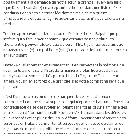
positivement à la demande de notre sœur la grande Feue Maya Jéribi
(que Dieu ait son âme) en acceptant de figurer dans une liste qu’elle
conduisait dans des élections législatives mais en ma qualité
d’indépendant et que le régime autoritaire déchu, n’a pas toléré en la
rejetant.
Tout en approuvant la déclaration du Président de la République par
intérim qui a fait l’amer constat « que certains de nos politiques
cherchent le pouvoir plutôt que de servir l’Etat, je m’adresserais aux
nouveaux venu(e)s en politique (que j’encourage de toutes mes forces)
en leur disant:
Hâtez- vous lentement et surement tout en respectant la mémoire de
nos morts qui ont servi l’Etat de la manière la plus fidèle et de nos
martyrs qui se sont sacrifiés pour le bien du Pays (que Dieu ait leurs
âmes), vous n’en sortirez que grandi(e)s et votre combat ne sera que
plus sain.
C’est l’unique occasion de se démarquer de celles et de ceux qui se
comportent comme des «toupies » et qui n’éprouvent aucune gêne de se
contredireou de se désavouer en jouant sans foi ni loi sur l’amnésie des
autres et en déformant la réalité tout en s’enfermant dans les dénis les
plus insensés et les plus ridicules. A défaut, l’avenir nous réservera des
surprises difficiles à surmonter et surtout que l’on cesse de clamer qu’il
n’y a pas de morale en politique et de s’étonner que la corruption a
augmenté du fait qu’elle est entretenue par une « mafia » politique qui