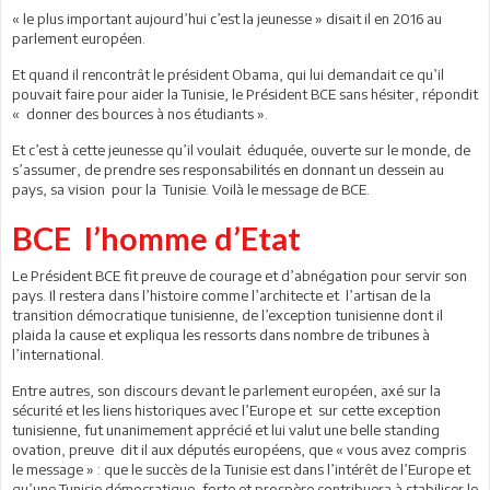
« le plus important aujourd’hui c’est la jeunesse » disait il en 2016 au
parlement européen.
Et quand il rencontrât le président Obama, qui lui demandait ce qu’il
pouvait faire pour aider la Tunisie, le Président BCE sans hésiter, répondit
« donner des bources à nos étudiants ».
Et c’est à cette jeunesse qu’il voulait éduquée, ouverte sur le monde, de
s’assumer, de prendre ses responsabilités en donnant un dessein au
pays, sa vision pour la Tunisie. Voilà le message de BCE.
BCE l’homme d’Etat
Le Président BCE fit preuve de courage et d’abnégation pour servir son
pays. Il restera dans l’histoire comme l’architecte et l’artisan de la
transition démocratique tunisienne, de l’exception tunisienne dont il
plaida la cause et expliqua les ressorts dans nombre de tribunes à
l’international.
Entre autres, son discours devant le parlement européen, axé sur la
sécurité et les liens historiques avec l’Europe et sur cette exception
tunisienne, fut unanimement apprécié et lui valut une belle standing
ovation, preuve dit il aux députés européens, que « vous avez compris
le message » : que le succès de la Tunisie est dans l’intérêt de l’Europe et
qu’une Tunisie démocratique, forte et prospère contribuera à stabiliser le