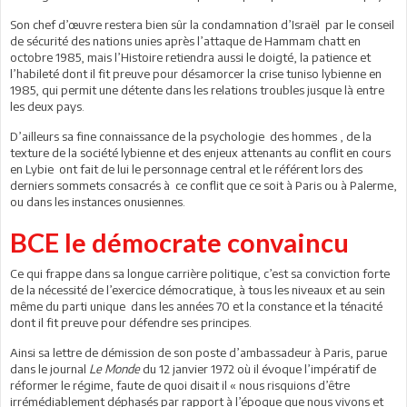
Son chef d’œuvre restera bien sûr la condamnation d’Israël par le conseil
de sécurité des nations unies après l’attaque de Hammam chatt en
octobre 1985, mais l’Histoire retiendra aussi le doigté, la patience et
l’habileté dont il fit preuve pour désamorcer la crise tuniso lybienne en
1985, qui permit une détente dans les relations troubles jusque là entre
les deux pays.
D’ailleurs sa fine connaissance de la psychologie des hommes , de la
texture de la société lybienne et des enjeux attenants au conflit en cours
en Lybie ont fait de lui le personnage central et le référent lors des
derniers sommets consacrés à ce conflit que ce soit à Paris ou à Palerme,
ou dans les instances onusiennes.
BCE le démocrate convaincu
Ce qui frappe dans sa longue carrière politique, c’est sa conviction forte
de la nécessité de l’exercice démocratique, à tous les niveaux et au sein
même du parti unique dans les années 70 et la constance et la ténacité
dont il fit preuve pour défendre ses principes.
Ainsi sa lettre de démission de son poste d’ambassadeur à Paris, parue
dans le journal
Le Monde
du 12 janvier 1972 où il évoque l’impératif de
réformer le régime, faute de quoi disait il « nous risquions d’être
irrémédiablement déphasés par rapport à l’époque que nous vivons et