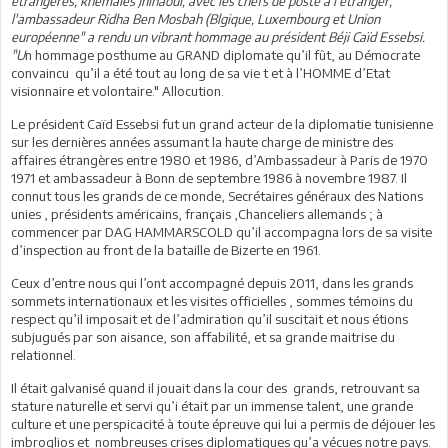
étrangères, khemaies Jhinaoui, avec les chefs de poste à l'étranger,
l'ambassadeur Ridha Ben Mosbah (Blgique, Luxembourg et Union
européenne" a rendu un vibrant hommage au président Béji Caïd Essebsi.
"U
n hommage posthume au GRAND diplomate qu’il fût, au Démocrate
convaincu qu’il a été tout au long de sa vie t et à l’HOMME d’Etat
visionnaire et volontaire." Allocution.
Le président Caïd Essebsi fut un grand acteur de la diplomatie tunisienne
sur les dernières années assumant la haute charge de ministre des
affaires étrangères entre 1980 et 1986, d’Ambassadeur à Paris de 1970
1971 et ambassadeur à Bonn de septembre 1986 à novembre 1987. Il
connut tous les grands de ce monde, Secrétaires généraux des Nations
unies , présidents américains, français ,Chanceliers allemands ; à
commencer par DAG HAMMARSCOLD qu’il accompagna lors de sa visite
d’inspection au front de la bataille de Bizerte en 1961.
Ceux d’entre nous qui l’ont accompagné depuis 2011, dans les grands
sommets internationaux et les visites officielles , sommes témoins du
respect qu’il imposait et de l’admiration qu’il suscitait et nous étions
subjugués par son aisance, son affabilité, et sa grande maitrise du
relationnel.
Il était galvanisé quand il jouait dans la cour des grands, retrouvant sa
stature naturelle et servi qu’i était par un immense talent, une grande
culture et une perspicacité à toute épreuve qui lui a permis de déjouer les
imbroglios et nombreuses crises diplomatiques qu’a vécues notre pays.