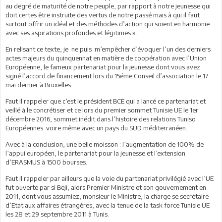
au degré de maturité de notre peuple, par rapport à notre jeunesse qui
doit certes être instruite des vertus de notre passé mais à qui il faut
surtout offrir un idéal et des méthodes d’action qui soient en harmonie
avec ses aspirations profondes et légitimes ».
En relisant ce texte, je ne puis m’empêcher d’évoquer l’un des derniers
actes majeurs du quinquennat en matière de coopération avec l’Union
Européenne, le fameux partenariat pour la jeunesse dont vous avez
signé l’accord de financement lors du 15éme Conseil d’association le 17
mai dernier à Bruxelles.
Faut il rappeler que c’est le président BCE qui a lancé ce partenariat et
veillé à le concrétiser et ce lors du premier sommet Tunisie UE le 1er
décembre 2016, sommet inédit dans l’histoire des relations Tuniso
Européennes. voire même avec un pays du SUD méditerranéen.
Avec à la conclusion, une belle moisson : l’augmentation de 100% de
l’appui européen, le partenariat pour la jeunesse et l’extension
d’ERASMUS à 1500 bourses.
Faut il rappeler par ailleurs que la voie du partenariat privilégié avec l’UE
fut ouverte par si Beji, alors Premier Ministre et son gouvernement en
2011, dont vous assumiez, monsieur le Ministre, la charge se secrétaire
d’Etat aux affaires étrangères, avec la tenue de la task force Tunisie UE
les 28 et 29 septembre 2011 à Tunis.