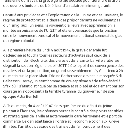
Tunisienne du Travail, la grève générale décidée pour défendre le droit
des ouvriers tunisiens de bénéficier d'un salaire minimum garanti.
Habitué aux privilèges et à l’exploitation de la Tunisie et des Tunisiens, le
régime du protectorat et la classe des prépondérants ne voulaient pas
d’un smig aux Tunisiens. ils voyaient d’ailleurs avec appréhension la
montée en puissance de l’U.G.T.T et étaient persuadés que la jonction
entre le mouvement syndical et le mouvement national sonnerait le glas
du régime colonial.
A la première heure du lundi 4 août 1947, la grève générale fut
déclenchée et toucha tous les secteurs d’activités sauf ceux de la
distribution de l’électricité, des vivres et de la santé. La ville arabe où
siégeait la section régionale de l’UGTT à été le point de convergence des
ouvriers et de la population, un grand rassemblement s’y était tenu à 2h
du matin sur la place Khair-Eddine Barberousse devant la mosquée Sidi
Belhassen Karray, un saint homme du dix-septième siècle très vénéré à
Sfax où il s’était distingué par sa science et sa piété et également par son
courage en s’opposant à la terrible tyrannie du gouverneur de son
époque Attia Ben Jelli.
A 3h du matin, du 4 août 1947 alors que l’heure du début du jeûne
pointait à l’horizon, les grévistes prirent le contrôle des points sensibles
et stratégiques de la ville et notamment la gare ferroviaire et le port de
commerce. Le défi était lancé à l’ordre et l’économie coloniaux. Grève
illimitée, l’arrêt du passage des trains et de l’embarquement des