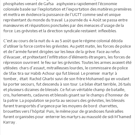
phosphates venant de Gafsa asphyxiera rapidement l’économie
coloniale basée sur l’exploitation et l’exportation des matières premières
et mettra en évidence la puissance de l’UGTT comme seul et unique
représentant du monde du travail. La journée du 4 Août se passa entre
manœuvres et réquisitions ponctuées par des menaces d’usage de la
force .Les grévistes et la direction syndicale restaient inflexibles.
C’est au cours de la nuit du 4 au 5 août que le régime colonial décida
d’utiliser la force contre les grévistes. Au petit matin, les forces de police
et de l’armée furent dirigées sur les lieux de la grève. Face au refus
d’évacuer, et prétextant l’infiltration d’éléments étrangers, les forces de
répression ouvrirent le feu sur les grévistes. Toutes les armes avaient été
utilisées: chars d’assaut, mitrailleuses lourdes, le commissaire de police
de Sfax tira sur Habib Achour qui fut blessé. Le premier martyr à
tomber, était Rachid Gharbi suivi de son frère Mohamed qui en voulant
lui porter secours, fut descendu à son tour. Le bilan était terrible, 26 tués
et plusieurs dizaines de blessés .Ce fut un véritable champ de bataille,
cris, hurlements, cadavres et blessés gisant sur le champs d’honneur de
la patrie. La population se porta au secours des grévistes, les blessés
furent transportés d’urgence par les moyens de bord: charrettes,
brouettes vers l’hôpital. Puis, le même jour de grandioses funérailles
furent organisées pour enterrer les martyrs au mausolé de sidi M’hamed
Karray .