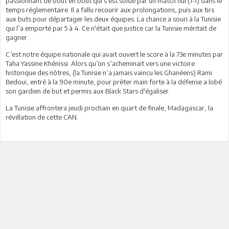
passionnant de bout en bout qui s’est soldé par un match nul (1-1) dans le
temps réglementaire. Il a fallu recourir aux prolongations, puis aux tirs
aux buts pour départager les deux équipes. La chance a souri à la Tunisie
qui l’a emporté par 5 à 4. Ce n'était que justice car la Tunisie méritait de
gagner.
C’est notre équipe nationale qui avait ouvert le score à la 73e minutes par
Taha Yassine Khénissi. Alors qu’on s’acheminait vers une victoire
historique des nôtres, (la Tunisie n’a jamais vaincu les Ghanéens) Rami
Bedoui, entré à la 90e minute, pour prêter main forte à la défense a lobé
son gardien de but et permis aux Black Stars d'égaliser.
La Tunisie affrontera jeudi prochain en quart de finale, Madagascar, la
révélation de cette CAN.