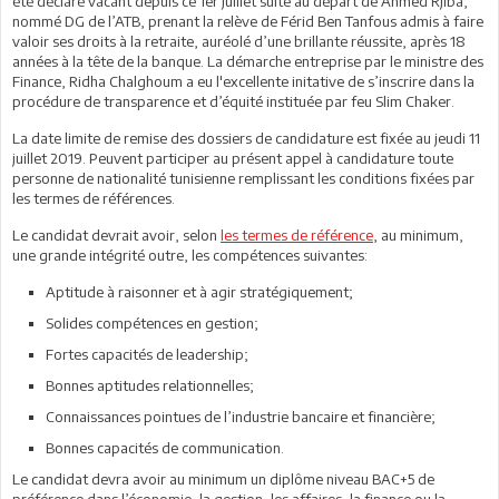
été déclaré vacant depuis ce 1er juillet suite au départ de Ahmed Rjiba,
nommé DG de l’ATB, prenant la relève de Férid Ben Tanfous admis à faire
valoir ses droits à la retraite, auréolé d’une brillante réussite, après 18
années à la tête de la banque. La démarche entreprise par le ministre des
Finance, Ridha Chalghoum a eu l'excellente initative de s’inscrire dans la
procédure de transparence et d’équité instituée par feu Slim Chaker.
La date limite de remise des dossiers de candidature est fixée au jeudi 11
juillet 2019. Peuvent participer au présent appel à candidature toute
personne de nationalité tunisienne remplissant les conditions fixées par
les termes de références.
Le candidat devrait avoir, selon
les termes de référence
, au minimum,
une grande intégrité outre, les compétences suivantes:
Aptitude à raisonner et à agir stratégiquement;
Solides compétences en gestion;
Fortes capacités de leadership;
Bonnes aptitudes relationnelles;
Connaissances pointues de l’industrie bancaire et financière;
Bonnes capacités de communication.
Le candidat devra avoir au minimum un diplôme niveau BAC+5 de
préférence dans l’économie, la gestion, les affaires, la finance ou la