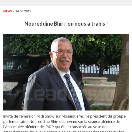
NEWS
- 14.06.2019
Noureddine Bhiri : on nous a trahis !
Invité de l’émission Midi Show sur Mosaïquefm,, le président du groupe
parlementaire, Noureddine Bhiri est revenu sur la séance plénière de
l’Assemblée plénière de l’ARP qui était consacrée au vote des
amendements de la loi électorale eainsi et les rebondissements qui les