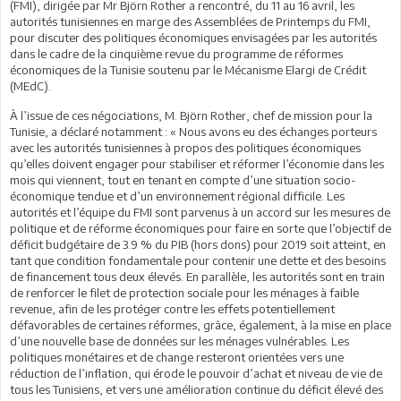
(FMI), dirigée par Mr Björn Rother a rencontré, du 11 au 16 avril, les
autorités tunisiennes en marge des Assemblées de Printemps du FMI,
pour discuter des politiques économiques envisagées par les autorités
dans le cadre de la cinquième revue du programme de réformes
économiques de la Tunisie soutenu par le Mécanisme Elargi de Crédit
(MEdC).
À l’issue de ces négociations, M. Björn Rother, chef de mission pour la
Tunisie, a déclaré notamment : « Nous avons eu des échanges porteurs
avec les autorités tunisiennes à propos des politiques économiques
qu’elles doivent engager pour stabiliser et réformer l’économie dans les
mois qui viennent, tout en tenant en compte d’une situation socio-
économique tendue et d’un environnement régional difficile. Les
autorités et l’équipe du FMI sont parvenus à un accord sur les mesures de
politique et de réforme économiques pour faire en sorte que l’objectif de
déficit budgétaire de 3.9 % du PIB (hors dons) pour 2019 soit atteint, en
tant que condition fondamentale pour contenir une dette et des besoins
de financement tous deux élevés. En parallèle, les autorités sont en train
de renforcer le filet de protection sociale pour les ménages à faible
revenue, afin de les protéger contre les effets potentiellement
défavorables de certaines réformes, grâce, également, à la mise en place
d’une nouvelle base de données sur les ménages vulnérables. Les
politiques monétaires et de change resteront orientées vers une
réduction de l’inflation, qui érode le pouvoir d’achat et niveau de vie de
tous les Tunisiens, et vers une amélioration continue du déficit élevé des