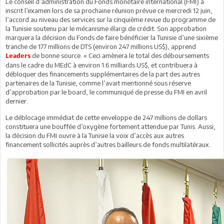
Le conseil d’administration du Fonds monétaire international (FMI) a
inscrit l’examen lors de sa prochaine réunion prévue ce mercredi 12 juin,
l’accord au niveau des services sur la cinquième revue du programme de
la Tunisie soutenu par le mécanisme élargi de crédit. Son approbation
marquera la décision du Fonds de faire bénéficier la Tunisie d’une sixième
tranche de 177 millions de DTS (environ 247 millions US$), apprend
de bonne source. « Ceci amènera le total des déboursements
Leaders
dans le cadre du MEdC à environ 1.6 milliards US$, et contribuera à
débloquer des financements supplémentaires de la part des autres
partenaires de la Tunisie, comme l’avait mentionné sous réserve
d’approbation par le board, le communiqué de presse du FMI en avril
dernier.
Le déblocage immédiat de cette enveloppe de 247 millions de dollars
constituera une bouffée d’oxygène fortement attendue par Tunis. Aussi,
la décision du FMI ouvre à la Tunisie la voix d’accès aux autres
financement sollicités auprès d’autres bailleurs de fonds multilatéraux.