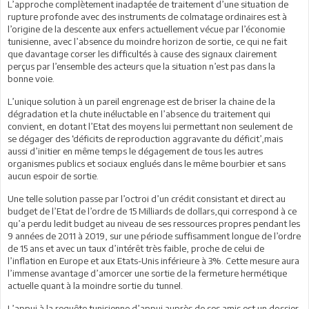
L’approche complètement inadaptée de traitement d’une situation de
rupture profonde avec des instruments de colmatage ordinaires est à
l’origine de la descente aux enfers actuellement vécue par l’économie
tunisienne, avec l’absence du moindre horizon de sortie, ce qui ne fait
que davantage corser les difficultés à cause des signaux clairement
perçus par l’ensemble des acteurs que la situation n’est pas dans la
bonne voie.
L’unique solution à un pareil engrenage est de briser la chaine de la
dégradation et la chute inéluctable en l’absence du traitement qui
convient, en dotant l’Etat des moyens lui permettant non seulement de
se dégager des ‘déficits de reproduction aggravante du déficit’,mais
aussi d’initier en même temps le dégagement de tous les autres
organismes publics et sociaux englués dans le même bourbier et sans
aucun espoir de sortie.
Une telle solution passe par l’octroi d’un crédit consistant et direct au
budget de l’Etat de l’ordre de 15 Milliards de dollars,qui correspond à ce
qu’a perdu ledit budget au niveau de ses ressources propres pendant les
9 années de 2011 à 2019, sur une période suffisamment longue de l’ordre
de 15 ans et avec un taux d’intérêt très faible, proche de celui de
l’inflation en Europe et aux Etats-Unis inférieure à 3%. Cette mesure aura
l’immense avantage d’amorcer une sortie de la fermeture hermétique
actuelle quant à la moindre sortie du tunnel.
L’appui à la requête tunisienne d’appui auprès de ses amis est un dossier