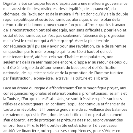
Dignité’, a été certes porteuse d’aspiration à une meilleure gouvernance
mais aussi de fin des privilèges, des inégalités, de la pauvreté, du
chômage, de l’exclusion et de la misère. Il fallait donc qu’il y ait la double
réponse politique et socioéconomique, alors que, si sur le plan de la
démocratie et la bonne gouvernance l’on peut affirmer que les travaux
de la reconstruction ont été engagés, non sans difficultés, pour le volet
social et économique, ce n’est pas seulement l’absence de progression
mais c’est le recul net qui a été engrangé. Avec la plus terrible
conséquence qu’il puisse y avoir pour une révolution, celle de sa remise
en question par le même peuple qui l’a portée si haut et qui est
maintenant tenté, aidé en-cela par d’habiles manipulateurs, non
seulement de la rejeter mais pire encore, d’appeler au retour de ceux qui
ont été à l’origine du détournement du beau projet de l’édification
nationale, de la justice sociale et de la promotion de l’homme tunisien
par l’instruction, le bien-être, le travail, la culture et la liberté.
Face au drame du risque d’effondrement d’un si magnifique projet, aux
conséquences régionales et internationales si prometteuses, les amis et
la Tunisie, l’Europe et les Etats-Unis, se sont très vite repliés sur leurs
réflexes de boutiquiers, en confiant l’appui économique et financier de
toute une révolution à l’honnête gendarme de surveillance des balances
de paiement qu’est le FMI, dont le strict rôle qu'il ne peut absolument
s'en départir, est de protéger les prêteurs des risques provenant des
emprunteurs. Pire, le FMI dont le rôle est strictement d’avertisseur
antidérive financière, outrepasse ses compétences, pour s’ériger en