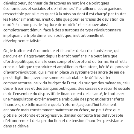
développeur, donneur de directives en matière de politiques
économiques et sociales et de ‘réformes’. Par ailleurs, cet organisme,
respectable par ailleurs quant à la mission dont il est chargé par toutes
les Nations membres, n’est outillé que pour les ‘crises de déviation de
modèle’ et non pas de ‘rupture de modèle’ et se trouve ainsi
complètement démuni face à des situations de type révolutionnaire
impliquant la triple dimension politique, institutionnelle et
développementaliste.
Or, le traitement économique et financier de la crise tunisienne, qui
perdure en s’aggravant depuis bientôt neuf ans, ne peut être que
d’ordre politique, dans le sens complet et profond du terme. En effet la
crise n’a fait que reproduire et amplifier un état latent, hérité du pouvoir
d’avant-révolution, qui a mis en place un système très ancré de jeu de
prestidigitation, avec une somme incalculable de déficits inter-
compensatoires, ceux du budget de l’Etat, du budget des ménages, celui
des entreprises et des banques publiques, des caisses de sécurité sociale
et de l’ensemble du dispositif de financement de la santé, le tout avec
une manipulation extrêmement alambiquée des prix et des transferts
financiers, de telle manière que la ‘réforme’,aujourd’hui tellement
annoncée mais constamment maintenue en échec, ne peut être que
globale, profonde et progressive, dansun contexte très défavorable
d’effondrement de la production et de tension financière persistante
dans sa dérive.