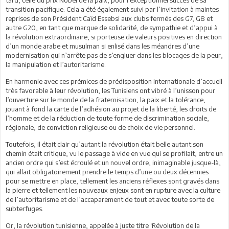
transition pacifique. Cela a été également suivi par l’invitation à maintes
reprises de son Président Caïd Essebsi aux clubs fermés des G7, G8 et
autre G20, en tant que marque de solidarité, de sympathie et d’appui à
la révolution extraordinaire, si porteuse de valeurs positives en direction
d’un monde arabe et musulman si enlisé dans les méandres d’une
modernisation qui n’arrête pas de s’engluer dans les blocages de la peur,
la manipulation et l’autoritarisme.
En harmonie avec ces prémices de prédisposition internationale d’accueil
très favorable à leur révolution, les Tunisiens ont vibré à l’unisson pour
l’ouverture sur le monde de la fraternisation, la paix et la tolérance,
jouant à fond la carte de l’adhésion au projet de la liberté, les droits de
l’homme et de la réduction de toute forme de discrimination sociale,
régionale, de conviction religieuse ou de choix de vie personnel.
Toutefois, il était clair qu’autant la révolution était belle autant son
chemin était critique, vu le passage à vide en vue qui se profilait, entre un
ancien ordre qui s’est écroulé et un nouvel ordre, inimaginable jusque-là,
qui allait obligatoirement prendre le temps d’une ou deux décennies
pour se mettre en place, tellement les anciens réflexes sont gravés dans
la pierre et tellement les nouveaux enjeux sont en rupture avec la culture
de l’autoritarisme et de l’accaparement de tout et avec toute sorte de
subterfuges.
Or, la révolution tunisienne, appelée à juste titre ‘Révolution de la