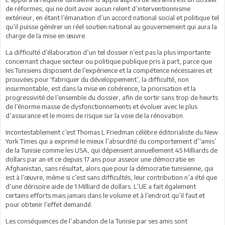
de réformes, qui ne doit avoir aucun relent d’interventionnisme
extérieur, en étant l’émanation d’un accord national social et politique tel
qu’il puisse générer un réel soutien national au gouvernement qui aura la
charge de la mise en œuvre.
La difficulté d’élaboration d’un tel dossier n’est pas la plus importante
concernant chaque secteur ou politique publique pris à part, parce que
les Tunisiens disposent de l’expérience et la compétence nécessaires et
prouvées pour ‘fabriquer du développement’, la difficulté, non
insurmontable, est dans la mise en cohérence, la priorisation et la
progressivité de l’ensemble du dossier, afin de sortir sans trop de heurts
de l’énorme masse de dysfonctionnements et évoluer avec le plus
d’assurance et le moins de risque sur la voie de la rénovation.
Incontestablement c’est Thomas L Friedman célèbre éditorialiste du New
York Times qui a exprimé le mieux l’absurdité du comportement d’‘amis’
de la Tunisie comme les USA, qui dépensent annuellement 45 Milliards de
dollars par an et ce depuis 17 ans pour asseoir une démocratie en
Afghanistan, sans résultat, alors que pour la démocratie tunisienne, qui
est à l’œuvre, même si c’est sans difficultés, leur contribution n’a été que
d’une dérisoire aide de 1 Milliard de dollars. L’UE a fait également
certains efforts mais jamais dans le volume et à l’endroit qu’il faut et
pour obtenir l’effet demandé.
Les conséquences de l’abandon de la Tunisie par ses amis sont