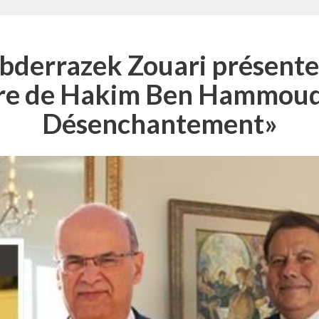
Abderrazek Zouari présente
vre de Hakim Ben Hammouda
Désenchantement»