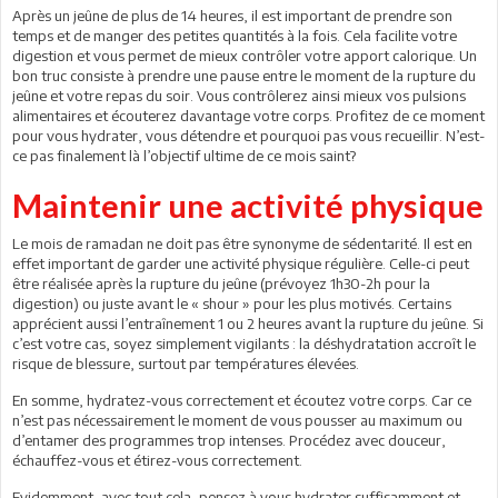
Après un jeûne de plus de 14 heures, il est important de prendre son
temps et de manger des petites quantités à la fois. Cela facilite votre
digestion et vous permet de mieux contrôler votre apport calorique. Un
bon truc consiste à prendre une pause entre le moment de la rupture du
jeûne et votre repas du soir. Vous contrôlerez ainsi mieux vos pulsions
alimentaires et écouterez davantage votre corps. Profitez de ce moment
pour vous hydrater, vous détendre et pourquoi pas vous recueillir. N’est-
ce pas finalement là l’objectif ultime de ce mois saint?
Maintenir une activité physique
Le mois de ramadan ne doit pas être synonyme de sédentarité. Il est en
effet important de garder une activité physique régulière. Celle-ci peut
être réalisée après la rupture du jeûne (prévoyez 1h30-2h pour la
digestion) ou juste avant le « shour » pour les plus motivés. Certains
apprécient aussi l’entraînement 1 ou 2 heures avant la rupture du jeûne. Si
c’est votre cas, soyez simplement vigilants : la déshydratation accroît le
risque de blessure, surtout par températures élevées.
En somme, hydratez-vous correctement et écoutez votre corps. Car ce
n’est pas nécessairement le moment de vous pousser au maximum ou
d’entamer des programmes trop intenses. Procédez avec douceur,
échauffez-vous et étirez-vous correctement.
Evidemment, avec tout cela, pensez à vous hydrater suffisamment et