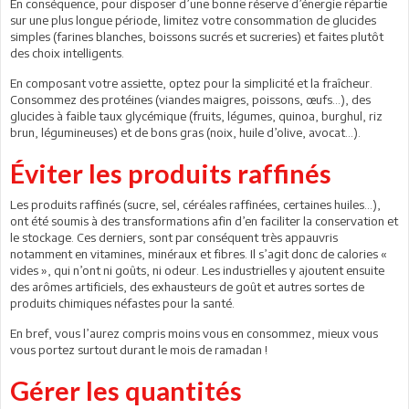
En conséquence, pour disposer d’une bonne réserve d’énergie répartie
sur une plus longue période, limitez votre consommation de glucides
simples (farines blanches, boissons sucrés et sucreries) et faites plutôt
des choix intelligents.
En composant votre assiette, optez pour la simplicité et la fraîcheur.
Consommez des protéines (viandes maigres, poissons, œufs…), des
glucides à faible taux glycémique (fruits, légumes, quinoa, burghul, riz
brun, légumineuses) et de bons gras (noix, huile d’olive, avocat...).
Éviter les produits raffinés
Les produits raffinés (sucre, sel, céréales raffinées, certaines huiles…),
ont été soumis à des transformations afin d’en faciliter la conservation et
le stockage. Ces derniers, sont par conséquent très appauvris
notamment en vitamines, minéraux et fibres. Il s’agit donc de calories «
vides », qui n’ont ni goûts, ni odeur. Les industrielles y ajoutent ensuite
des arômes artificiels, des exhausteurs de goût et autres sortes de
produits chimiques néfastes pour la santé.
En bref, vous l’aurez compris moins vous en consommez, mieux vous
vous portez surtout durant le mois de ramadan !
Gérer les quantités