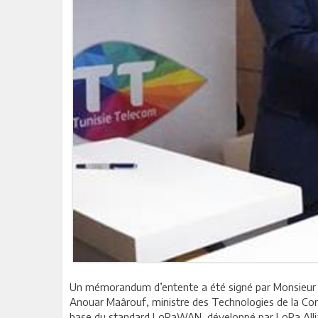
Un mémorandum d’entente a été signé par Monsieur 
Anouar Maârouf, ministre des Technologies de la Comm
base du standard LoRaWAN, développé par LoRa Alli