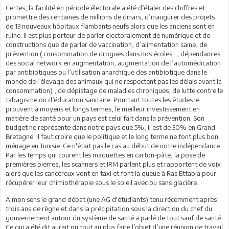
Certes, la facilité en période électorale a été d’étaler des chiffres et
promettre des centaines de millions de dinars, d’inaugurer des projets
de 13 nouveaux hôpitaux flambants neufs alors que les anciens sont en
ruine. Il est plus porteur de parler électoralement de numérique et de
constructions que de parler de vaccination, d’alimentation saine, de
prévention ( consommation de drogues dans nos écoles…, dépendances
des social network en augmentation, augmentation de l’automédication
par antibiotiques ou l’utilisation anarchique des antibiotique dans le
monde de l’élevage des animaux qui ne respectent pas les délais avant la
consommation) , de dépistage de maladies chroniques, de lutte contre le
tabagisme ou d’éducation sanitaire. Pourtant toutes les études le
prouvent à moyens et longs termes, le meilleur investissement en
matière de santé pour un pays est celui fait dans la prévention. Son
budget ne représente dans notre pays que 5%, il est de 30% en Grand
Bretagne. Il faut croire que le politique et le long terme ne font plus bon
ménage en Tunisie. Ce n'était pas le cas au début de notre indépendance.
Par les temps qui courent les maquettes en carton-pâte, la pose de
premières pierres, les scanners et IRM parlent plus et rapportent de voix
alors que les cancéreux vont en taxi et font la queue à Ras Ettabia pour
récupérer leur chimiothérapie sous le soleil avec ou sans glacière.
A mon sens le grand débat (une AG d'étudiants) tenu récemment après
trois ans de règne et dans la précipitation sous la direction du chef du
gouvernement autour du système de santé a parlé de tout sauf de santé.
Ce qui a été dit aurait pu tout au plus faire l’objet d’une réunion de travail