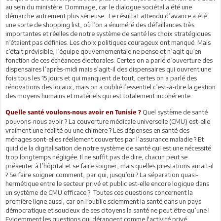
au sein du ministère. Dommage, car le dialogue sociétal a été une
démarche autrement plus sérieuse. Le résultat attendu d’avance a été
une sorte de shopping list, où l’on a énuméré des défaillances très
importantes et réelles de notre système de santé les choix stratégiques
n’étaient pas définies. Les choix politiques courageux ont manqué. Mais
c’était prévisible, l’équipe gouvernementale ne pense et n’agit qu’en
fonction de ces échéances électorales. Certes on a parlé d’ouverture des
dispensaires l’après-midi mais s’agit-il des dispensaires qui ouvrent une
fois tous les 15 jours et qui manquent de tout, certes on a parlé des
rénovations des locaux, mais on a oublié l’essentiel c’est-à-dire la gestion
des moyens humains et matériels qui est totalement incohérente.
Quel système de santé
Quelle santé voulons-nous avoir en Tunisie ?
pouvons-nous avoir ? La couverture médicale universelle (CMU) est-elle
vraiment une réalité ou une chimère ? Les dépenses en santé des
ménages sont-elles réellement couvertes par l’assurance maladie ? Et
quid de la digitalisation de notre système de santé qui est une nécessité
trop longtemps négligée. Il ne suffit pas de dire, chacun peut se
présenter à l’hôpital et se faire soigner, mais quelles prestations aurait-il
? Se faire soigner comment, par qui, jusqu’où ? La séparation quasi-
hermétique entre le secteur privé et public est-elle encore logique dans
un système de CMU efficace ? Toutes ces questions concernent la
première ligne aussi, car on l’oublie sciemment la santé dans un pays
démocratique et soucieux de ses citoyens la santé ne peut être qu’une !
Evidemment les questions qui dérangent comme l'activité privé