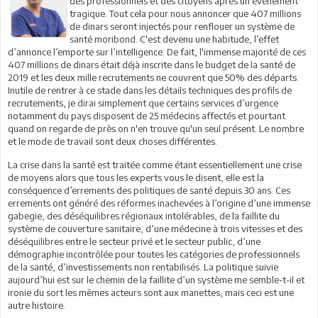
des professionnels et des citoyens après un évènement
tragique. Tout cela pour nous annoncer que 407 millions
de dinars seront injectés pour renflouer un système de
santé moribond. C'est devenu une habitude, l’effet
d’annonce l’emporte sur l’intelligence. De fait, l'immense majorité de ces
407 millions de dinars était déjà inscrite dans le budget de la santé de
2019 et les deux mille recrutements ne couvrent que 50% des départs.
Inutile de rentrer à ce stade dans les détails techniques des profils de
recrutements, je dirai simplement que certains services d’urgence
notamment du pays disposent de 25 médecins affectés et pourtant
quand on regarde de près on n'en trouve qu'un seul présent. Le nombre
et le mode de travail sont deux choses différentes.
La crise dans la santé est traitée comme étant essentiellement une crise
de moyens alors que tous les experts vous le disent, elle est la
conséquence d’errements des politiques de santé depuis 30 ans. Ces
errements ont généré des réformes inachevées à l’origine d’une immense
gabegie, des déséquilibres régionaux intolérables, de la faillite du
système de couverture sanitaire, d’une médecine à trois vitesses et des
déséquilibres entre le secteur privé et le secteur public, d’une
démographie incontrôlée pour toutes les catégories de professionnels
de la santé, d’investissements non rentabilisés. La politique suivie
aujourd’hui est sur le chemin de la faillite d’un système me semble-t-il et
ironie du sort les mêmes acteurs sont aux manettes, mais ceci est une
autre histoire.