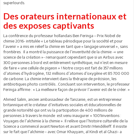
superlourds.
Des orateurs internationaux et
des exposes captivants
La conférence du professeur hollandais Ben Feringa – Prix Nobel de
chimie 2016- intitulée « Le tableau périodique pour la société et pour
l’avenir » a mis en relief la chimie en tant que « langage universel », sans
frontières. Il a montré la puissance de l’inventivité de la chimie -« une
science de la création »- remarquant cependant que si un Airbus avec
300 personnes à bord est entièrement synthétique, nul n’est en mesure
de faire « une cellule de pigeon » ! Notre corps est fait de 357 millions
d’atomes d’hydrogène, 132 millions d’atomes d’oxygène et 85 700 000
de carbone. La chimie intervient dans la thérapie de précision, les
antibiotiques photo contrôlés…Concluant son intervention, le professeur
Feringa affirme : « La meilleure façon de prévoir l’avenir est de le créer. »
Ahmed Salim, ancien ambassadeur de Tanzanie, est un entrepreneur
britannique et le créateur d’initiatives sociales et éducationnelles de
grande notoriété qui ont vu la participation de 400 millions de
personnes à travers le monde est venu inaugurer « 1001inventions :
Voyages de l’alchimie à la chimie ». Il relève que l’histoire culturelle de la
Science a commencé avant Newton et avant Dmitri Mendélieff. Il insiste
sur le fait que l’alchimie – avec Omar Khayyam, al Kindi et al Ghazi- a