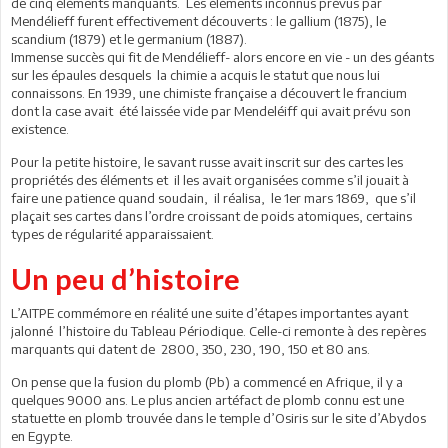
de cinq éléments manquants. Les éléments inconnus prévus par
Mendélieff furent effectivement découverts : le gallium (1875), le
scandium (1879) et le germanium (1887).
Immense succès qui fit de Mendélieff- alors encore en vie - un des géants
sur les épaules desquels la chimie a acquis le statut que nous lui
connaissons. En 1939, une chimiste française a découvert le francium
dont la case avait été laissée vide par Mendeléiff qui avait prévu son
existence.
Pour la petite histoire, le savant russe avait inscrit sur des cartes les
propriétés des éléments et il les avait organisées comme s’il jouait à
faire une patience quand soudain, il réalisa, le 1er mars 1869, que s’il
plaçait ses cartes dans l’ordre croissant de poids atomiques, certains
types de régularité apparaissaient.
Un peu d’histoire
L’AITPE commémore en réalité une suite d’étapes importantes ayant
jalonné l’histoire du Tableau Périodique. Celle-ci remonte à des repères
marquants qui datent de 2800, 350, 230, 190, 150 et 80 ans.
On pense que la fusion du plomb (Pb) a commencé en Afrique, il y a
quelques 9000 ans. Le plus ancien artéfact de plomb connu est une
statuette en plomb trouvée dans le temple d’Osiris sur le site d’Abydos
en Egypte.