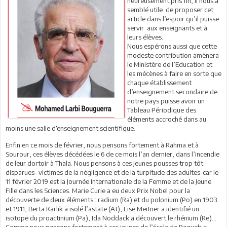
heureusement pris fin, il nous a
semblé utile de proposer cet
article dans l’espoir qu’il puisse
servir aux enseignants et à
leurs élèves.
Nous espérons aussi que cette
modeste contribution amènera
le Ministère de l’Education et
les mécènes à faire en sorte que
chaque établissement
d’enseignement secondaire de
notre pays puisse avoir un
Tableau Périodique des
éléments accroché dans au
moins une salle d‘enseignement scientifique.
Enfin en ce mois de février, nous pensons fortement à Rahma et à
Sourour, ces élèves décédées le 6 de ce mois l’an dernier, dans l’incendie
de leur dortoir à Thala. Nous pensons à ces jeunes pousses trop tôt
disparues- victimes de la négligence et de la turpitude des adultes-car le
11 février 2019 est la Journée Internationale de la Femme et de la Jeune
Fille dans les Sciences. Marie Curie a eu deux Prix Nobel pour la
découverte de deux éléments : radium (Ra) et du polonium (Po) en 1903
et 1911, Berta Karlik a isolé l’astate (At), Lise Meitner a identifié un
isotope du proactinium (Pa), Ida Noddack a découvert le rhénium (Re)….
Comme nous pensons fortement à ces jeunes de l’école de Regueb si