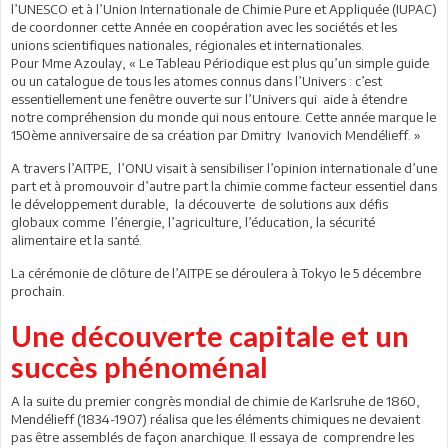
l’UNESCO et à l’Union Internationale de Chimie Pure et Appliquée (IUPAC)
de coordonner cette Année en coopération avec les sociétés et les
unions scientifiques nationales, régionales et internationales.
Pour Mme Azoulay, « Le Tableau Périodique est plus qu’un simple guide
ou un catalogue de tous les atomes connus dans l’Univers : c’est
essentiellement une fenêtre ouverte sur l’Univers qui aide à étendre
notre compréhension du monde qui nous entoure. Cette année marque le
150ème anniversaire de sa création par Dmitry Ivanovich Mendélieff. »
A travers l’AITPE, l’ONU visait à sensibiliser l’opinion internationale d’une
part et à promouvoir d’autre part la chimie comme facteur essentiel dans
le développement durable, la découverte de solutions aux défis
globaux comme l’énergie, l’agriculture, l’éducation, la sécurité
alimentaire et la santé.
La cérémonie de clôture de l’AITPE se déroulera à Tokyo le 5 décembre
prochain.
Une découverte capitale et un
succès phénoménal
A la suite du premier congrès mondial de chimie de Karlsruhe de 1860,
Mendélieff (1834-1907) réalisa que les éléments chimiques ne devaient
pas être assemblés de façon anarchique. Il essaya de comprendre les