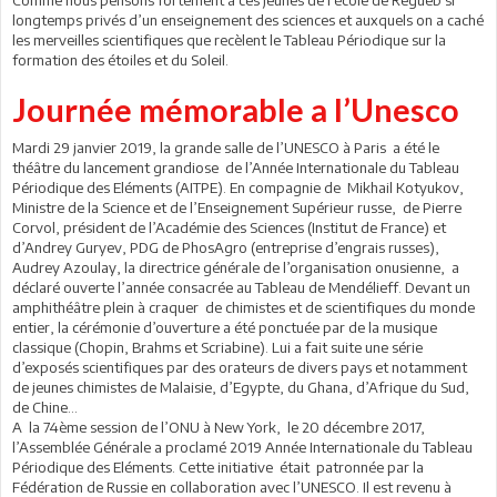
longtemps privés d’un enseignement des sciences et auxquels on a caché
les merveilles scientifiques que recèlent le Tableau Périodique sur la
formation des étoiles et du Soleil.
Journée mémorable a l’Unesco
Mardi 29 janvier 2019, la grande salle de l’UNESCO à Paris a été le
théâtre du lancement grandiose de l’Année Internationale du Tableau
Périodique des Eléments (AITPE). En compagnie de Mikhail Kotyukov,
Ministre de la Science et de l’Enseignement Supérieur russe, de Pierre
Corvol, président de l’Académie des Sciences (Institut de France) et
d’Andrey Guryev, PDG de PhosAgro (entreprise d’engrais russes),
Audrey Azoulay, la directrice générale de l’organisation onusienne, a
déclaré ouverte l’année consacrée au Tableau de Mendélieff. Devant un
amphithéâtre plein à craquer de chimistes et de scientifiques du monde
entier, la cérémonie d’ouverture a été ponctuée par de la musique
classique (Chopin, Brahms et Scriabine). Lui a fait suite une série
d’exposés scientifiques par des orateurs de divers pays et notamment
de jeunes chimistes de Malaisie, d’Egypte, du Ghana, d’Afrique du Sud,
de Chine…
A la 74ème session de l’ONU à New York, le 20 décembre 2017,
l’Assemblée Générale a proclamé 2019 Année Internationale du Tableau
Périodique des Eléments. Cette initiative était patronnée par la
Fédération de Russie en collaboration avec l’UNESCO. Il est revenu à