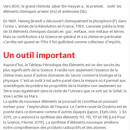
Vers 800, le grand chimiste Jaber Ibn Hayyan a, le premier, isolé les
éléments chimiques arsenic (As) et antimoine (Sb).
En 1669, Hennig Brandt a découvert chimiquement le phosphore (P) dans
l’urine. L’année de la Révolution en France, 1789, Lavoisier publia la liste
de 33 éléments chimiques classés en gaz, métaux, non métaux et terres.
Mais sa contribution à la Science en général et à la chimie en particulier
s’arrêta net quand en 1794 il fut guillotiné comme collecteur d’impôts.
Un outil important
Aujourd’hui, le Tableau Périodique des Eléments est un des succès les
plus significatifs de la Science. Il recèle non seulement l’essence de la
chimie mais aussi d’autres domaines du Savoir comme la biologie et la
physique. C’est un outil à nul autre pareil dans la mesure où il permet aux
scientifiques de prédire les propriétés de la Matière non seulement sur
Terre mais également dans le reste de l’Univers que ce soit sur le Soleil, la
Voie Lactée ou Mars.
La quête de nouveaux éléments se poursuit et constitue un puissant
moteur pour l’exploration de l'espace. Le Centre russe de Doubna est en
pointe dans ce domaine comme d’autres équipes (Japon, Etats Unis…). En
2015, on a annoncé la synthèse des éléments 113, 115, 117 et 118 (Lire Pour
la Science, Février 2019). La synthèse d’éléments nouveaux améliore
notre compréhension des produits radioactifs et des atomes