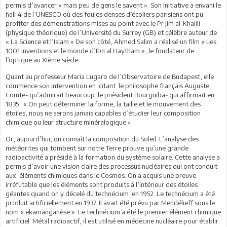
permis d’avancer « mais peu de gens le savent ». Son Initiative a envahi le
hall 4 de l’UNESCO où des foules denses d’écoliers parisiens ont pu
profiter des démonstrations mises au point avec le Pr Jim al-Khalili
(physique théorique) de l’Université du Surrey (GB) et célèbre auteur de
« La Science et l’Islam » De son côté, Ahmed Salim a réalisé un film « Les
1001 inventions et le monde d’Ibn al Haytham », le fondateur de
l’optique au XIème siècle.
Quant au professeur Maria Lugaro de l’Observatoire de Budapest, elle
commence son intervention en citant le philosophe français Auguste
Comte- qu’admirait beaucoup le président Bourguiba- qui affirmait en
1835 : « On peut déterminer la forme, la taille et le mouvement des
étoiles, nous ne serons jamais capables d’étudier leur composition
chimique ou leur structure minéralogique ».
Or, aujourd’hui, on connaît la composition du Soleil. L’analyse des
météorites qui tombent sur notre Terre prouve qu’une grande
radioactivité a présidé à la formation du système solaire. Cette analyse a
permis d’avoir une vision claire des processus nucléaires qui ont conduit
aux éléments chimiques dans le Cosmos. On a acquis une preuve
irréfutable que les éléments sont produits à l’intérieur des étoiles
géantes quand on y décelé du technécium en 1952. Le technécium a été
produit artificiellement en 1937. Il avait été prévu par Mendélieff sous le
nom « ekamanganèse ». Le technécium a été le premier élément chimique
artificiel. Métal radioactif, il est utilisé en médecine nucléaire pour établir