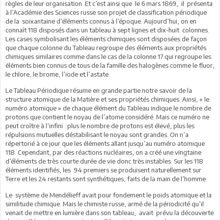
règles de leur organisation. Et c’est ainsi que le 6 mars 1869, il présenta
à l’Académie des Sciences russe son projet de classification périodique
de la soixantaine d’éléments connus à l’époque. Aujourd’hui, on en
connaît 118 disposés dans un tableau à sept lignes et dix-huit colonnes.
Les cases symbolisant les éléments chimiques sont disposées de façon
que chaque colonne du Tableau regroupe des éléments aux propriétés
chimiques similaires comme dans le cas de la colonne 17 qui regroupe les
éléments bien connus de tous de la famille des halogènes comme le fluor,
le chlore, le brome, l’iode et l’astate.
Le Tableau Périodique résume en grande partie notre savoir de la
structure atomique de la Matière et ses propriétés chimiques. Ainsi, « le
numéro atomique » de chaque élément du Tableau indique le nombre de
protons que contient le noyau de l’atome considéré. Mais ce numéro ne
peut croître à l’infini : plus le nombre de protons est élevé, plus les
répulsions mutuelles déstabilisant le noyau sont grandes. On n’a
répertorié à ce jour que les éléments allant jusqu’au numéro atomique
118. Cependant, par des réactions nucléaires, on a créé une vingtaine
d’éléments de très courte durée de vie donc très instables. Sur les 118
éléments identifiés, les 94 premiers se produisent naturellement sur
Terre et les 24 restants sont synthétiques, faits de la main de l’homme.
Le système de Mendélieff avait pour fondement le poids atomique et la
similitude chimique. Mais le chimiste russe, armé de la périodicité qu’il
venait de mettre en lumière dans son tableau, avait prévu la découverte