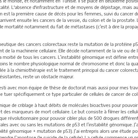
s le monde, et notamment en Tunisie. Il se place en deuxième positio
ité. L'absence d'infrastructure et de moyens de dépistage, mais aus
n est la première cause de décès pour les femmes, suivi du cancer du
rrivent ensuite les cancers de la vessie, du colon et de la prosta
de mortalité notamment du fait de métastases (c’est à dire la propag
eutique des cancers colorectaux reste la mutation de la protéine p53
t de la machinerie cellulaire. Elle décide notamment de la vie ou de 
 moitié de tous les cancers. L’instabilité génomique est définie entr
u moins le nombre physiologique normal de chromosome et donc la qua
lée à la chimiothérapie est le traitement principal du cancer colorec
résistantes, reste un obstacle majeur.
sti avec mon équipe de thèse de doctorat mais aussi pour mes tra
 tuer spécifiquement ce type particulier de cellules de cancer de col
ue de criblage à haut débits de molécules bioactives pour pouvoir 
t des marqueurs de mort cellulaire. Le but consiste à filmer les cell
nique révolutionnaire pour pouvoir cibler plus de 500 drogues différe
ales avec ou sans les mutations de p53 et l’instabilité génomique. J’
stabilité génomique + mutation de p53). J’ai entrepris alors une étud
gendre l’apoptose (le suicide de la cellule). La cellule commence un