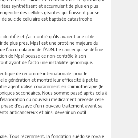
 traitées synthétisent et accumulent de plus en plus
gendre des cellules géantes qui finissent par se
 de suicide cellulaire est baptisée catastrophe
i identifié et j’ai montré qu’ils avaient une cible
r de plus près, Mps1 est une protéine majeure du
ue l’accumulation de l’ADN. Le cancer qui se définie
ation de Mps1 pousse ce non-contrôle à son
tout ayant de facto une instabilité génomique.
ceutique de renommé internationale pour le
elle génération et montré leur efficacité à petite
tre agent utilisé couramment en chimiothérapie (le
s toxiques secondaires. Nous somme passé après cela à
s l’élaboration du nouveau médicament précède celle
me phase d’essaye d’un nouveau traitement avant sa
nts anticancéreux et ainsi devenir un outil
tionale. Tous récemment, la fondation suédoise royale