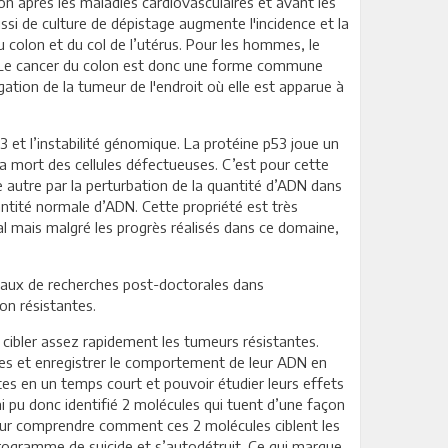
n après les maladies cardiovasculaires et avant les
si de culture de dépistage augmente l'incidence et la
 colon et du col de l’utérus. Pour les hommes, le
te. Le cancer du colon est donc une forme commune
ation de la tumeur de l'endroit où elle est apparue à
 et l’instabilité génomique. La protéine p53 joue un
la mort des cellules défectueuses. C’est pour cette
e autre par la perturbation de la quantité d’ADN dans
ntité normale d’ADN. Cette propriété est très
tal mais malgré les progrès réalisés dans ce domaine,
vaux de recherches post-doctorales dans
on résistantes.
cibler assez rapidement les tumeurs résistantes.
ules et enregistrer le comportement de leur ADN en
ntes en un temps court et pouvoir étudier leurs effets
ai pu donc identifié 2 molécules qui tuent d’une façon
e pour comprendre comment ces 2 molécules ciblent les
 programme de suicide et s’autodétruit. Ce qui marque