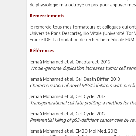
de physiologie m’a octroyé un prix pour appuyer mes
Remerciements
Je remercie tous mes formateurs et collègues qui ont
Université Paris Descarte), Ilio Vitale (Université To
France IDF, La fondation de recherche médicale FRM et
Références
Jemaà Mohamed et al, Oncotarget. 2016
Whole-genome duplication increases tumor cell sensit
Jemaà Mohamed et al, Cell Death Differ. 2013
Characterization of novel MPS1 inhibitors with preclin
Jemaà Mohamed et al, Cell Cycle. 2013
Transgenerational cell fate profiling: a method for th
Jemaà Mohamed et al, Cell Cycle. 2012
Preferential killing of p53-deficient cancer cells by re
Jemaà Mohamed et al, EMBO Mol Med. 2012