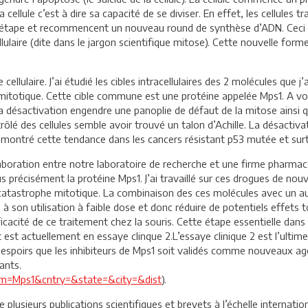
la cellule c’est à dire sa capacité de se diviser. En effet, les cellules
étape et recommencent un nouveau round de synthèse d’ADN. Ceci en
lulaire (dite dans le jargon scientifique mitose). Cette nouvelle forme
ellulaire. J’ai étudié les cibles intracellulaires des 2 molécules que j’a
itotique. Cette cible commune est une protéine appelée Mps1. A voi
Sa désactivation engendre une panoplie de défaut de la mitose ainsi q
ôlé des cellules semble avoir trouvé un talon d’Achille. La désactiv
 démontré cette tendance dans les cancers résistant p53 mutée et sur
boration entre notre laboratoire de recherche et une firme pharma
 précisément la protéine Mps1. J’ai travaillé sur ces drogues de nouv
 catastrophe mitotique. La combinaison des ces molécules avec un au
 à son utilisation à faible dose et donc réduire de potentiels effet
icacité de ce traitement chez la souris. Cette étape essentielle dan
est actuellement en essaye clinque 2.L’essaye clinique 2 est l’ulti
s espoirs que les inhibiteurs de Mps1 soit validés comme nouveaux age
ants.
&term=Mps1&cntry=&state=&city=&dist
).
e plusieurs publications scientifiques et brevets à l’échelle interna