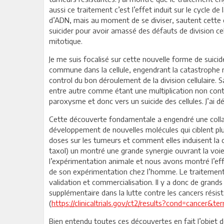
aussi ce traitement c’est l’effet induit sur le cycle de 
d’ADN, mais au moment de se diviser, sautent cette 
suicider pour avoir amassé des défauts de division cel
mitotique.
Je me suis focalisé sur cette nouvelle forme de suicide c
commune dans la cellule, engendrant la catastrophe m
control du bon déroulement de la division cellulaire. 
entre autre comme étant une multiplication non contr
paroxysme et donc vers un suicide des cellules. J’ai
Cette découverte fondamentale a engendré une colla
développement de nouvelles molécules qui ciblent plus
doses sur les tumeurs et comment elles induisent la
taxol) un montré une grande synergie ouvrant la voie
l’expérimentation animale et nous avons montré l’eff
de son expérimentation chez l’homme. Le traitement 
validation et commercialisation. Il y a donc de grand
supplémentaire dans la lutte contre les cancers résist
(
https://clinicaltrials.gov/ct2/results?cond=cancer
Bien entendu toutes ces découvertes en fait l’objet d