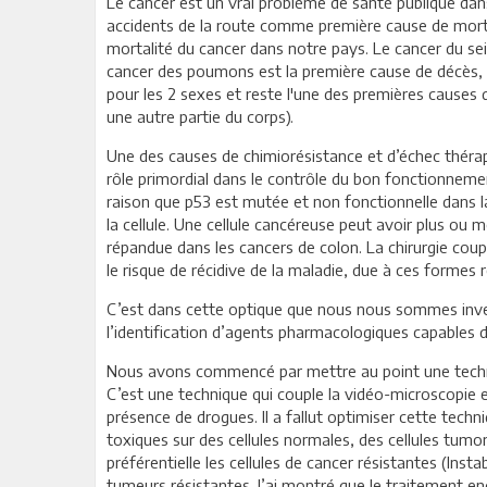
Le cancer est un vrai problème de santé publique dan
accidents de la route comme première cause de mortal
mortalité du cancer dans notre pays. Le cancer du sei
cancer des poumons est la première cause de décès, a
pour les 2 sexes et reste l'une des premières causes 
une autre partie du corps).
Une des causes de chimiorésistance et d’échec thérap
rôle primordial dans le contrôle du bon fonctionnemen
raison que p53 est mutée et non fonctionnelle dans la
la cellule. Une cellule cancéreuse peut avoir plus o
répandue dans les cancers de colon. La chirurgie coup
le risque de récidive de la maladie, due à ces formes 
C’est dans cette optique que nous nous sommes inve
l’identification d’agents pharmacologiques capables de
Nous avons commencé par mettre au point une techniq
C’est une technique qui couple la vidéo-microscopie e
présence de drogues. Il a fallut optimiser cette tech
toxiques sur des cellules normales, des cellules tumor
préférentielle les cellules de cancer résistantes (In
tumeurs résistantes. J’ai montré que le traitement en