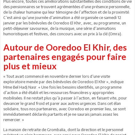
Plus encore, toutes ces améliorations substantielles des conditions de vie
des pensionnaires se trouvent agrémentées d’une présence personnelle,
de la chaleur humaine qui leur témoigne de l’affection et de la proximité.
C’est ainsi qu’une journée d’animation a été organisée ce samedi 12
janvier par les bénévoles de Ooredoo El Khir, avec, au programme, un
petit-déjeuner savoureux, de la musique, une série d’animations
humoristiques et festives, des concours avec un prix à la clé (Omra).
Autour de Ooredoo El Khir, des
partenaires engagés pour faire
plus et mieux
« Tout avait commencé en novembre dernier lors d’une visite
exploratoire menée par des bénévoles de Ooredoo El Khir », indique
Mme Bel Hadj Nasr. « Une fois les besoins identifiés, un programme
d’action a été établi et les ressources financières y appropriées
mobilisées. Il ne restait plus qu’à passer à l’action, en faisant vite, pour
devancer le grand froid et parer aux autres urgences. Dans cet élan
solidaire, tous nos partenaires, avec Ooredoo en premier lieu, se sont
immédiatement déclarés partants et je ne saurais jamais assez les
remercier. »
La maison de retraite de Grombalia, dont la direction et le personnel
méritent un plein hommage, aura servi pour Ooredoo El Khir de projet