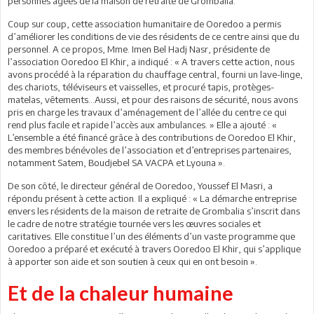
personnes âgées de la maison de retraite de Grombalia.
Coup sur coup, cette association humanitaire de Ooredoo a permis
d’améliorer les conditions de vie des résidents de ce centre ainsi que du
personnel. A ce propos, Mme. Imen Bel Hadj Nasr, présidente de
l’association Ooredoo El Khir, a indiqué : « A travers cette action, nous
avons procédé à la réparation du chauffage central, fourni un lave-linge,
des chariots, téléviseurs et vaisselles, et procuré tapis, protèges-
matelas, vêtements...Aussi, et pour des raisons de sécurité, nous avons
pris en charge les travaux d’aménagement de l’allée du centre ce qui
rend plus facile et rapide l’accès aux ambulances. » Elle a ajouté : «
L’ensemble a été financé grâce à des contributions de Ooredoo El Khir,
des membres bénévoles de l’association et d’entreprises partenaires,
notamment Satem, Boudjebel SA VACPA et Lyouna ».
De son côté, le directeur général de Ooredoo, Youssef El Masri, a
répondu présent à cette action. Il a expliqué : « La démarche entreprise
envers les résidents de la maison de retraite de Grombalia s’inscrit dans
le cadre de notre stratégie tournée vers les œuvres sociales et
caritatives. Elle constitue l’un des éléments d’un vaste programme que
Ooredoo a préparé et exécuté à travers Ooredoo El Khir, qui s’applique
à apporter son aide et son soutien à ceux qui en ont besoin ».
Et de la chaleur humaine