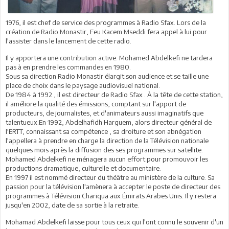
1976, il est chef de service des programmes à Radio Sfax. Lors de la
création de Radio Monastir, Feu Kacem Mseddi fera appel à lui pour
l'assister dans le lancement de cette radio.
Il y apportera une contribution active. Mohamed Abdelkefi ne tardera
pas à en prendre les commandes en 1980.
Sous sa direction Radio Monastir élargit son audience et se taille une
place de choix dans le paysage audiovisuel national.
De 1984 à 1992 , il est directeur de Radio Sfax . À la tête de cette station,
il améliore la qualité des émissions, comptant sur l'apport de
producteurs, de journalistes, et d'animateurs aussi imaginatifs que
talentueux.En 1992, Abdelhafidh Harguem, alors directeur général de
l'ERTT, connaissant sa compétence , sa droiture et son abnégation
l'appellera à prendre en charge la direction de la Télévision nationale
quelques mois après la diffusion des ses programmes sur satellite.
Mohamed Abdelkefi ne ménagera aucun effort pour promouvoir les
productions dramatique, culturelle et documentaire.
En 1997 il est nommé directeur du théâtre au ministère de la culture. Sa
passion pour la télévision l'amènera à accepter le poste de directeur des
programmes à Télévision Chariqua aux Émirats Arabes Unis. Il y restera
jusqu'en 2002, date de sa sortie à la retraite.
Mohamad Abdelkefi laisse pour tous ceux qui l'ont connu le souvenir d'un