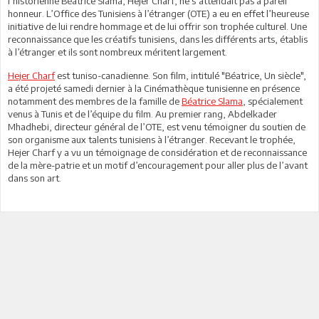
l’historienne Béatrice Slama, Hejer Charf, ne s’attendait pas à pareil
honneur. L’Office des Tunisiens à l’étranger (OTE) a eu en effet l’heureuse
initiative de lui rendre hommage et de lui offrir son trophée culturel. Une
reconnaissance que les créatifs tunisiens, dans les différents arts, établis
à l’étranger et ils sont nombreux méritent largement.
Hejer Charf
est tuniso-canadienne. Son film, intitulé "Béatrice, Un siècle",
a été projeté samedi dernier à la Cinémathèque tunisienne en présence
notamment des membres de la famille de
Béatrice Slama
, spécialement
venus à Tunis et de l’équipe du film. Au premier rang, Abdelkader
Mhadhebi, directeur général de l’OTE, est venu témoigner du soutien de
son organisme aux talents tunisiens à l’étranger. Recevant le trophée,
Hejer Charf y a vu un témoignage de considération et de reconnaissance
de la mère-patrie et un motif d’encouragement pour aller plus de l’avant
dans son art.