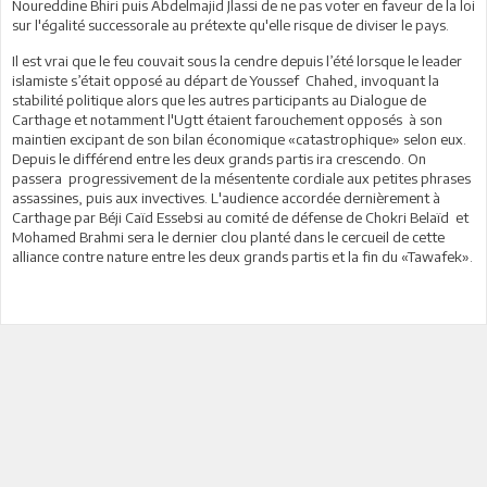
Noureddine Bhiri puis Abdelmajid Jlassi de ne pas voter en faveur de la loi
sur l'égalité successorale au prétexte qu'elle risque de diviser le pays.
Il est vrai que le feu couvait sous la cendre depuis l’été lorsque le leader
islamiste s’était opposé
au départ de Youssef
Chahed, invoquant la
stabilité politique alors que les autres participants au Dialogue de
Carthage et notamment l'Ugtt étaient farouchement opposés à son
maintien excipant de son bilan économique «catastrophique» selon eux.
Depuis le différend entre les deux grands partis ira crescendo. On
passera progressivement de la mésentente cordiale aux petites phrases
assassines, puis aux invectives. L'audience accordée dernièrement à
Carthage par Béji Caïd Essebsi au comité de défense de Chokri Belaïd et
Mohamed Brahmi sera le dernier clou planté dans le cercueil de cette
alliance contre nature entre les deux grands partis et la fin du «Tawafek».