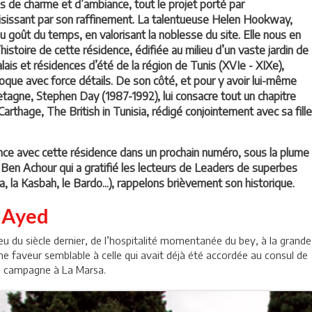
lus de charme et d’ambiance, tout le projet porté par
isissant par son raffinement. La talentueuse Helen Hookway,
 au goût du temps, en valorisant la noblesse du site. Elle nous en
’histoire de cette résidence, édifiée au milieu d’un vaste jardin de
alais et résidences d’été de la région de Tunis (XVIe - XIXe),
voque avec force détails. De son côté, et pour y avoir lui-même
tagne, Stephen Day (1987-1992), lui consacre tout un chapitre
Carthage, The British in Tunisia, rédigé conjointement avec sa fille
nce avec cette résidence dans un prochain numéro, sous la plume
 Ben Achour qui a gratifié les lecteurs de Leaders de superbes
a, la Kasbah, le Bardo...), rappelons brièvement son historique.
n Ayed
lieu du siècle dernier, de l’hospitalité momentanée du bey, à la grande
 une faveur semblable à celle qui avait déjà été accordée au consul de
de campagne à La Marsa.