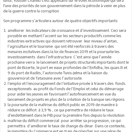
lundi, Youssef Chahed s'est appesanti sur le volet économique qui sera
l'une des priorités de son gouvernement dans la période à venir en plus
de la guerre contre la corruption.
Son programme s’articulera autour de quatre objectifs importants:
améliorer les indicateurs de croissance et d’investissement. Ceci sera
possible en mettant l’accent sur les secteurs productifs comme les
industries extractives qui doivent retrouver leur niveau d’antan,
l’agriculture et le tourisme qui ont été renforcés à travers des
mesures incitatives dans la loi de finances 2019 et la poursuite les
investissements dans l’infrastructure. C’est ainsi que l’année
prochaine verra le lancement de projets structurels importants dont le
pont de Bizerte, le port en eaux profondes de l’Enfidha, les quais 8 et
9 du port de Radès, l’autoroute Tunis-Jelma et la liaison du
gouvernorat de Tataouine avec l’autoroute.
l’emploi et l’encouragement de l’initiative privée à travers des fonds
exceptionnels au profit du Fonds de l’Emploi et celui du démarrage
pour aider les jeunes en favorisant l’autofinancement en vue du
lancement de projets en plus de la création de la banque ses régions.
la poursuite de la maîtrise du déficit public en 2019 de manière à
réduire ce déficit à 3,9 % , ce qui permettra de réduire le taux
d’endettement dans le PIB pour la première fois depuis la révolution.
maîtrise du déficit commercial pour arrêter sa progression, ce qui
permettra d’améliorer le taux de change du dinar. Dans ce contexte,
le ministère du Commerce est en train de plancher sur une série de