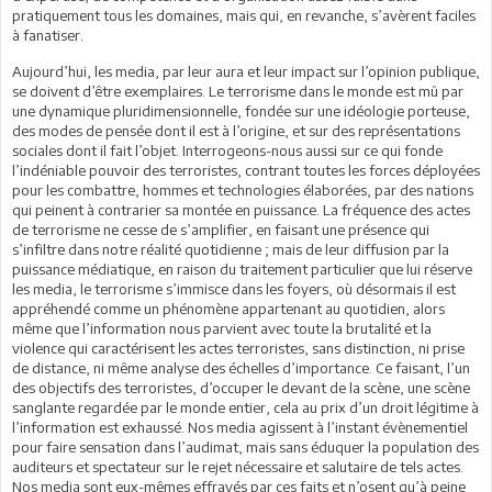
pratiquement tous les domaines, mais qui, en revanche, s’avèrent faciles
à fanatiser.
Aujourd’hui, les media, par leur aura et leur impact sur l’opinion publique,
se doivent d’être exemplaires. Le terrorisme dans le monde est mû par
une dynamique pluridimensionnelle, fondée sur une idéologie porteuse,
des modes de pensée dont il est à l’origine, et sur des représentations
sociales dont il fait l’objet. Interrogeons-nous aussi sur ce qui fonde
l’indéniable pouvoir des terroristes, contrant toutes les forces déployées
pour les combattre, hommes et technologies élaborées, par des nations
qui peinent à contrarier sa montée en puissance. La fréquence des actes
de terrorisme ne cesse de s’amplifier, en faisant une présence qui
s’infiltre dans notre réalité quotidienne ; mais de leur diffusion par la
puissance médiatique, en raison du traitement particulier que lui réserve
les media, le terrorisme s’immisce dans les foyers, où désormais il est
appréhendé comme un phénomène appartenant au quotidien, alors
même que l’information nous parvient avec toute la brutalité et la
violence qui caractérisent les actes terroristes, sans distinction, ni prise
de distance, ni même analyse des échelles d’importance. Ce faisant, l’un
des objectifs des terroristes, d’occuper le devant de la scène, une scène
sanglante regardée par le monde entier, cela au prix d’un droit légitime à
l’information est exhaussé. Nos media agissent à l’instant évènementiel
pour faire sensation dans l’audimat, mais sans éduquer la population des
auditeurs et spectateur sur le rejet nécessaire et salutaire de tels actes.
Nos media sont eux-mêmes effrayés par ces faits et n’osent qu’à peine