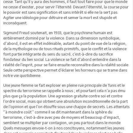
cesse. Tant qu’il y aura des hommes, il faut tout faire pour que le monde
ne cesse d’exister, pour servir l’éternité. Devant l’éternité, la course pour
le pouvoir est sans signification et sans intérêt si elle ne la sert pas.
Agiter une idéologie pour détruire et semer la mort est stupide et
inconséquent.
Sigmund Freud soutenait, en 1933, que le psychisme humain est
entièrement dominé par la violence. Dans sa dimension symbolique,
d’abord, il est en effet indéniable, autant du point de vue de la religion,
de la mythologie ou de tous rituels primitifs, que le conflit et la violence
font partie intégrante du sens du sacré, c’est-à-dire du sacrifice
fondateur du lien social. La violence se fait d’abord entendre dans la
réalité de l’esprit, pour se faire ensuite reconnaître dans la réalité sociale.
Seule cette perspective permet d’éclairer les horreurs qui se trame dans
notre vie quotidienne.
Une jeune femme se fait exploser en pleine rue principale de Tunis et le
spectre du terrorisme se rappelle à nous ; et pourtant cela n’a pas ému
plus que ça la population. Une agression gratuite contre soi et contre
l’ordre social, mais qui obtient une absolution inconditionnelle de la part
de l’opinion et que l’on étouffe sous une chappe de secrets. Les attentats
‘’à moindre coût’’ comme il se dit maintenant dans la sphère du
terrorisme, c’est-à-dire avec peu de moyens et beaucoup d’impact,
semblent se multiplier par contagion, un peu partout dans le monde.
Quels messages envoie-t-on à nos concitoyens, notamment les jeunes