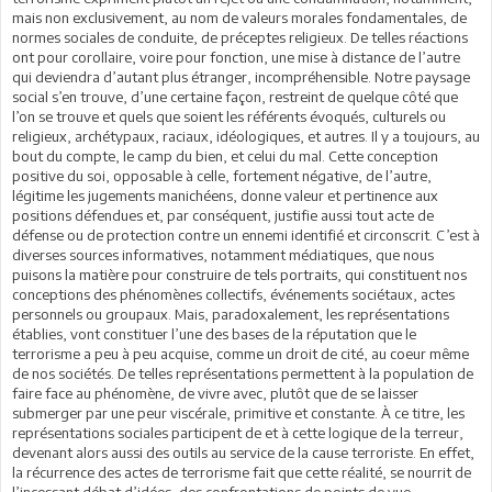
mais non exclusivement, au nom de valeurs morales fondamentales, de
normes sociales de conduite, de préceptes religieux. De telles réactions
ont pour corollaire, voire pour fonction, une mise à distance de l’autre
qui deviendra d’autant plus étranger, incompréhensible. Notre paysage
social s’en trouve, d’une certaine façon, restreint de quelque côté que
l’on se trouve et quels que soient les référents évoqués, culturels ou
religieux, archétypaux, raciaux, idéologiques, et autres. Il y a toujours, au
bout du compte, le camp du bien, et celui du mal. Cette conception
positive du soi, opposable à celle, fortement négative, de l’autre,
légitime les jugements manichéens, donne valeur et pertinence aux
positions défendues et, par conséquent, justifie aussi tout acte de
défense ou de protection contre un ennemi identifié et circonscrit. C’est à
diverses sources informatives, notamment médiatiques, que nous
puisons la matière pour construire de tels portraits, qui constituent nos
conceptions des phénomènes collectifs, événements sociétaux, actes
personnels ou groupaux. Mais, paradoxalement, les représentations
établies, vont constituer l’une des bases de la réputation que le
terrorisme a peu à peu acquise, comme un droit de cité, au coeur même
de nos sociétés. De telles représentations permettent à la population de
faire face au phénomène, de vivre avec, plutôt que de se laisser
submerger par une peur viscérale, primitive et constante. À ce titre, les
représentations sociales participent de et à cette logique de la terreur,
devenant alors aussi des outils au service de la cause terroriste. En effet,
la récurrence des actes de terrorisme fait que cette réalité, se nourrit de
l’incessant débat d’idées, des confrontations de points de vue,