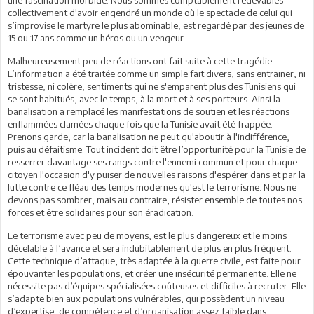
collectivement d'avoir engendré un monde où le spectacle de celui qui
s’improvise le martyre le plus abominable, est regardé par des jeunes de
15 ou 17 ans comme un héros ou un vengeur.
Malheureusement peu de réactions ont fait suite à cette tragédie.
L’information a été traitée comme un simple fait divers, sans entrainer, ni
tristesse, ni colère, sentiments qui ne s'emparent plus des Tunisiens qui
se sont habitués, avec le temps, à la mort et à ses porteurs. Ainsi la
banalisation a remplacé les manifestations de soutien et les réactions
enflammées clamées chaque fois que la Tunisie avait été frappée.
Prenons garde, car la banalisation ne peut qu'aboutir à l'indifférence,
puis au défaitisme. Tout incident doit être l’opportunité pour la Tunisie de
resserrer davantage ses rangs contre l'ennemi commun et pour chaque
citoyen l'occasion d'y puiser de nouvelles raisons d'espérer dans et par la
lutte contre ce fléau des temps modernes qu'est le terrorisme. Nous ne
devons pas sombrer, mais au contraire, résister ensemble de toutes nos
forces et être solidaires pour son éradication.
Le terrorisme avec peu de moyens, est le plus dangereux et le moins
décelable à l’avance et sera indubitablement de plus en plus fréquent.
Cette technique d’attaque, très adaptée à la guerre civile, est faite pour
épouvanter les populations, et créer une insécurité permanente. Elle ne
nécessite pas d’équipes spécialisées coûteuses et difficiles à recruter. Elle
s’adapte bien aux populations vulnérables, qui possèdent un niveau
d’expertise, de compétence et d’organisation assez faible dans