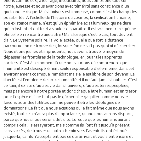
étions comme eux, à leur âge, insouciants, nous comptions tous sur
notre jeunesse et nous avancions avec témérité sans conscience d’un
quelconque risque. Mais l’univers est immense, comme l’est le champ des
possibilités. A l’échelle de l’histoire du cosmos, la civilisation humaine,
son existence même, n’est qu’un éphémère éclat lumineux qui ne dure
qu’un instant et qui tend à vouloir disparaître. Il est vraiment rare qu’une
étincelle en rencontre une autre ! Mais lorsque c’est le cas, tout devient
clair. Le Système solaire, la Voie lactée, quelle que soit la distance
parcourue, on ne trouve rien, lorsque l’on ne sait pas quoi ni où chercher.
Nous étions jeunes et imprudents, nous avons trouvé le moyen de
dépasser les frontières de la technologie, en jouant les apprentis
sorciers. C’est à ce moment là que nous aurions dû comprendre que
l’humanité est désespérément seule responsable d’elle-même, dans cet
environnement cosmique immédiat mais elle est libre de son devenir. La
liberté est l’emblème de notre humanité et il ne faut jamais l’oublier. C’est
certain, il existe d’autres vie dans l’univers, d’autres terres peuplées,
mais pas encore à notre portée et donc chaque être humain est un trésor
pour l’espèce et il ne faut pas le gâcher ni le gaspiller comme nous le
faisons pour des futilités comme peuvent être les idéologies de
dominations. Le fait que nous existions ou le fait même que nous ayons
existé, tout cela n’aura plus d’importance, quand nous aurons disparu,
parce que nous nous serons détruits. Lorsque que les humains auront
compris cela, ils essayeront, mais comme ils l’ont fait jusqu’à présent,
sans succès, de trouver un autre chemin vers l’avenir. Ils ont échoué
jusque-là, car ils n’acceptaient pas ce qui arrivait et voulaient encore et