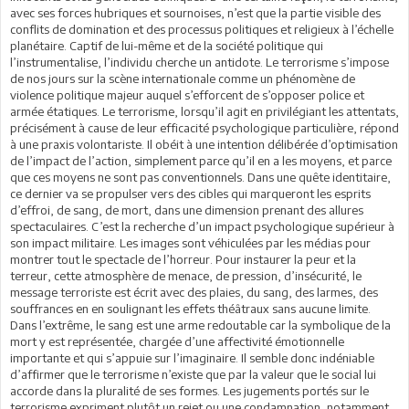
avec ses forces hubriques et sournoises, n’est que la partie visible des
conflits de domination et des processus politiques et religieux à l’échelle
planétaire. Captif de lui-même et de la société politique qui
l’instrumentalise, l’individu cherche un antidote. Le terrorisme s’impose
de nos jours sur la scène internationale comme un phénomène de
violence politique majeur auquel s’efforcent de s’opposer police et
armée étatiques. Le terrorisme, lorsqu’il agit en privilégiant les attentats,
précisément à cause de leur efficacité psychologique particulière, répond
à une praxis volontariste. Il obéit à une intention délibérée d’optimisation
de l’impact de l’action, simplement parce qu’il en a les moyens, et parce
que ces moyens ne sont pas conventionnels. Dans une quête identitaire,
ce dernier va se propulser vers des cibles qui marqueront les esprits
d’effroi, de sang, de mort, dans une dimension prenant des allures
spectaculaires. C’est la recherche d’un impact psychologique supérieur à
son impact militaire. Les images sont véhiculées par les médias pour
montrer tout le spectacle de l’horreur. Pour instaurer la peur et la
terreur, cette atmosphère de menace, de pression, d’insécurité, le
message terroriste est écrit avec des plaies, du sang, des larmes, des
souffrances en en soulignant les effets théâtraux sans aucune limite.
Dans l’extrême, le sang est une arme redoutable car la symbolique de la
mort y est représentée, chargée d’une affectivité émotionnelle
importante et qui s’appuie sur l’imaginaire. Il semble donc indéniable
d’affirmer que le terrorisme n’existe que par la valeur que le social lui
accorde dans la pluralité de ses formes. Les jugements portés sur le
terrorisme expriment plutôt un rejet ou une condamnation, notamment,