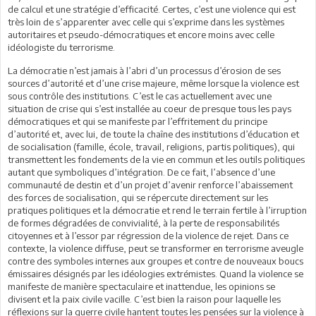
de calcul et une stratégie d’efficacité. Certes, c’est une violence qui est
très loin de s’apparenter avec celle qui s’exprime dans les systèmes
autoritaires et pseudo-démocratiques et encore moins avec celle
idéologiste du terrorisme.
La démocratie n’est jamais à l’abri d’un processus d’érosion de ses
sources d’autorité et d’une crise majeure, même lorsque la violence est
sous contrôle des institutions. C’est le cas actuellement avec une
situation de crise qui s’est installée au coeur de presque tous les pays
démocratiques et qui se manifeste par l’effritement du principe
d’autorité et, avec lui, de toute la chaîne des institutions d’éducation et
de socialisation (famille, école, travail, religions, partis politiques), qui
transmettent les fondements de la vie en commun et les outils politiques
autant que symboliques d’intégration. De ce fait, l’absence d’une
communauté de destin et d’un projet d’avenir renforce l’abaissement
des forces de socialisation, qui se répercute directement sur les
pratiques politiques et la démocratie et rend le terrain fertile à l’irruption
de formes dégradées de convivialité, à la perte de responsabilités
citoyennes et à l’essor par régression de la violence de rejet. Dans ce
contexte, la violence diffuse, peut se transformer en terrorisme aveugle
contre des symboles internes aux groupes et contre de nouveaux boucs
émissaires désignés par les idéologies extrémistes. Quand la violence se
manifeste de manière spectaculaire et inattendue, les opinions se
divisent et la paix civile vacille. C’est bien la raison pour laquelle les
réflexions sur la guerre civile hantent toutes les pensées sur la violence à