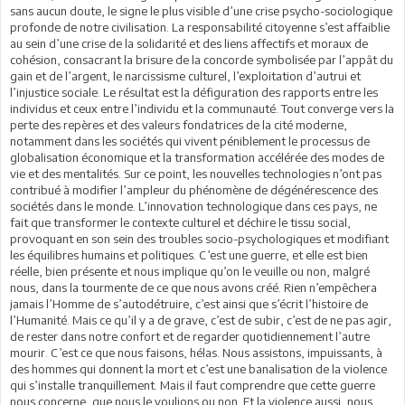
sans aucun doute, le signe le plus visible d’une crise psycho-sociologique
profonde de notre civilisation. La responsabilité citoyenne s’est affaiblie
au sein d’une crise de la solidarité et des liens affectifs et moraux de
cohésion, consacrant la brisure de la concorde symbolisée par l’appât du
gain et de l’argent, le narcissisme culturel, l’exploitation d’autrui et
l’injustice sociale. Le résultat est la défiguration des rapports entre les
individus et ceux entre l’individu et la communauté. Tout converge vers la
perte des repères et des valeurs fondatrices de la cité moderne,
notamment dans les sociétés qui vivent péniblement le processus de
globalisation économique et la transformation accélérée des modes de
vie et des mentalités. Sur ce point, les nouvelles technologies n’ont pas
contribué à modifier l’ampleur du phénomène de dégénérescence des
sociétés dans le monde. L’innovation technologique dans ces pays, ne
fait que transformer le contexte culturel et déchire le tissu social,
provoquant en son sein des troubles socio-psychologiques et modifiant
les équilibres humains et politiques. C’est une guerre, et elle est bien
réelle, bien présente et nous implique qu’on le veuille ou non, malgré
nous, dans la tourmente de ce que nous avons créé. Rien n’empêchera
jamais l’Homme de s’autodétruire, c’est ainsi que s’écrit l’histoire de
l’Humanité. Mais ce qu’il y a de grave, c’est de subir, c’est de ne pas agir,
de rester dans notre confort et de regarder quotidiennement l’autre
mourir. C’est ce que nous faisons, hélas. Nous assistons, impuissants, à
des hommes qui donnent la mort et c’est une banalisation de la violence
qui s’installe tranquillement. Mais il faut comprendre que cette guerre
nous concerne, que nous le voulions ou non. Et la violence aussi, nous