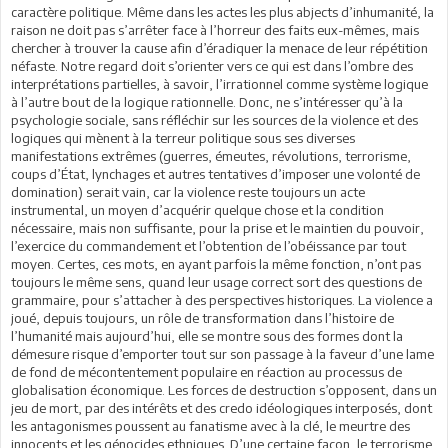
caractère politique. Même dans les actes les plus abjects d’inhumanité, la
raison ne doit pas s’arrêter face à l’horreur des faits eux-mêmes, mais
chercher à trouver la cause afin d’éradiquer la menace de leur répétition
néfaste. Notre regard doit s’orienter vers ce qui est dans l’ombre des
interprétations partielles, à savoir, l’irrationnel comme système logique
à l’autre bout de la logique rationnelle. Donc, ne s’intéresser qu’à la
psychologie sociale, sans réfléchir sur les sources de la violence et des
logiques qui mènent à la terreur politique sous ses diverses
manifestations extrêmes (guerres, émeutes, révolutions, terrorisme,
coups d’État, lynchages et autres tentatives d’imposer une volonté de
domination) serait vain, car la violence reste toujours un acte
instrumental, un moyen d’acquérir quelque chose et la condition
nécessaire, mais non suffisante, pour la prise et le maintien du pouvoir,
l’exercice du commandement et l’obtention de l’obéissance par tout
moyen. Certes, ces mots, en ayant parfois la même fonction, n’ont pas
toujours le même sens, quand leur usage correct sort des questions de
grammaire, pour s’attacher à des perspectives historiques. La violence a
joué, depuis toujours, un rôle de transformation dans l’histoire de
l’humanité mais aujourd’hui, elle se montre sous des formes dont la
démesure risque d’emporter tout sur son passage à la faveur d’une lame
de fond de mécontentement populaire en réaction au processus de
globalisation économique. Les forces de destruction s’opposent, dans un
jeu de mort, par des intérêts et des credo idéologiques interposés, dont
les antagonismes poussent au fanatisme avec à la clé, le meurtre des
innocents et les génocides ethniques. D’une certaine façon, le terrorisme,