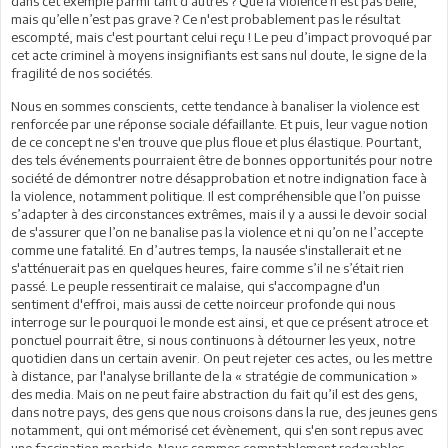
dans cet exemple parmi tant d'autres ? Que la violence n'est pas belle,
mais qu’elle n’est pas grave ? Ce n'est probablement pas le résultat
escompté, mais c'est pourtant celui reçu ! Le peu d’impact provoqué par
cet acte criminel à moyens insignifiants est sans nul doute, le signe de la
fragilité de nos sociétés.
Nous en sommes conscients, cette tendance à banaliser la violence est
renforcée par une réponse sociale défaillante. Et puis, leur vague notion
de ce concept ne s'en trouve que plus floue et plus élastique. Pourtant,
des tels événements pourraient être de bonnes opportunités pour notre
société de démontrer notre désapprobation et notre indignation face à
la violence, notamment politique. Il est compréhensible que l’on puisse
s’adapter à des circonstances extrêmes, mais il y a aussi le devoir social
de s'assurer que l’on ne banalise pas la violence et ni qu’on ne l’accepte
comme une fatalité. En d’autres temps, la nausée s'installerait et ne
s'atténuerait pas en quelques heures, faire comme s’il ne s’était rien
passé. Le peuple ressentirait ce malaise, qui s'accompagne d'un
sentiment d'effroi, mais aussi de cette noirceur profonde qui nous
interroge sur le pourquoi le monde est ainsi, et que ce présent atroce et
ponctuel pourrait être, si nous continuons à détourner les yeux, notre
quotidien dans un certain avenir. On peut rejeter ces actes, ou les mettre
à distance, par l'analyse brillante de la « stratégie de communication »
des media. Mais on ne peut faire abstraction du fait qu’il est des gens,
dans notre pays, des gens que nous croisons dans la rue, des jeunes gens
notamment, qui ont mémorisé cet évènement, qui s'en sont repus avec
une fascination morbide. Nous sommes comptablement redevables