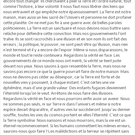
encore tout changer. Ils cherchaient à plier la Terre et l’ordre naturel, tout
comme l’histoire, à leur volonté. Il nous faut nous libérer des liens qui
nous entravent et qui empêche notre épanouissement. La Terre est notre
maison, mais aussi un lieu sacré de l’Univers et personne ne doit profaner
cette planète. On ne met pas fin à une guerre avec de belles paroles
politiciennes. La Terre est un sanctuaire et nous devons nous battre sans
relâche pour défendre cette conviction. Mais nos gouvernements l’ont
trahie. Ils se sont raccrochés à une illusion et en son nom ils ont fait des
erreurs ; la politique, le pouvoir, ne sont peut-être qu’illusion, mais rien
n’est terminé et il y a encore de l’espoir. Même si nous disparaissons, le
monde et tout le reste continuera. Regardons la vérité en face. Les
gouvernements de ce monde nous ont menti, la vérité se tient juste
devant nos yeux. Nous savons à quoi ressemble la Terre, mais nous ne
savons pas encore ce que la guerre pourrait faire de notre maison. Mais
nous ne devons pas céder au désespoir, car la Terre est forte et de
nouvelles vies y poussent, à chaque instant. C’est certes une vie
éphémère, mais d’une grande valeur. Des instants fugaces deviennent
l’éternité lorsqu’on le veut. Arrêtons de nous faire des illusions.
Regardons la vérité en face et nous pourrons enfin avoir un avenir. Nous
ne sommes pas seuls, ni sur Terre ni dans l’univers et même si notre
espèce devait disparaître, d’autres vies lui succèderont. Jusqu’au dernier
souffle, toutes les vies du cosmos portent en elles l’éternité. C’est ce que
la Terre symbolise. Nous naissons et nous mourrons, mais la vie est un
éternel recommencement. Si les humains commettent les mêmes erreurs,
saurons-nous quoi faire ? Les malédictions et la terreur se répètent sans