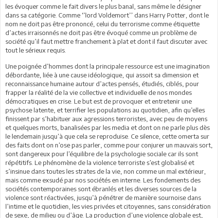
les évoquer comme le fait divers le plus banal, sans même le désigner
dans sa catégorie. Comme ‘’lord Voldemort’’ dans Harry Potter, dont le
nom ne doit pas être prononcé, celui du terrorisme comme étiquette
d’actes irraisonnés ne doit pas être évoqué comme un problème de
société qu’il faut mettre franchement à plat et dont il faut discuter avec
tout le sérieux requis.
Une poignée d’hommes dont la principale ressource est une imagination
débordante, liée à une cause idéologique, qui assoit sa dimension et
reconnaissance humaine autour d’actes pensés, étudiés, ciblés, pour
frapper la réalité de la vie collective et individuelle de nos mondes
démocratiques en crise. Le but est de provoquer et entretenir une
psychose latente, et terrifier les populations au quotidien, afin qu’elles
finissent par s’habituer aux agressions terroristes, avec peu de moyens
et quelques morts, banalisées par les media et dont on ne parle plus dès
le lendemain jusqu’à que cela se reproduise. Ce silence, cette omerta sur
des faits dont on n’ose pas parler, comme pour conjurer un mauvais sort,
sont dangereux pour l’équilibre de la psychologie sociale car ils sont
répétitifs. Le phénomène de la violence terroriste s’est globalisé et
s’insinue dans toutes les strates de la vie, non comme un mal extérieur,
mais comme exsudé par nos sociétés en interne. Les fondements des
sociétés contemporaines sont ébranlés et les diverses sources de la
violence sont réactivées, jusqu’à pénétrer de manière sournoise dans
l’intime et le quotidien, les vies privées et citoyennes, sans considération
de sexe, de milieu ou d’âge. La production d’une violence globale est,