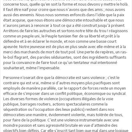
concerne tous, quelle qu’en soit la forme et nous devons y mettre le holà.
Il faut être naïf pour croire que nous n’avons que des amis ; nous avons
aussi des ennemis. Nous nous sommes enfoncés dans l’idée que la paix
était acquise, que nous étions une démocratie intouchable et que nous
n’aurons jamais à renoncer à tout ce qui a été construit jusqu’à présent.
Arrêtons de faire les autruches et sortons notre tête du trou ! réagissons
comme un peuple uni, le Peuple tunisien fier de sa liberté et prêt à la
défendre et à en éclairer le monde, et non comme une basse court
apeurée. Notre jeunesse est de plus en plus seule avec elle-même et à la
merci des marchands de mort de tout poil. Une perte de repères, un ras-
le-bol flagrant, des paroles séduisantes, sont des ingrédients suffisants
pour la convaincre de faire tout ce qu’un tentateur mal intentionné
souhaiterait, même l’impensable.
Personne n’oserait dire que la démocratie est sans violence ; c’est le
contraire qui est vrai, même si d’autres moyens plus pacifiques sont
employés de manière parallèle, car le rapport de forces reste un moyen
efficace de s’imposer dans un conflit politique, économique ou syndical.
Les diverses formes de violence (occupations illégales de la voie
publique, barrages routiers, actions spectaculaires comme la
séquestration ou l’occupation des lieux publics) restent dans nos
démocraties une manière, évidemment violente, mais tolérée de tous,
pour faire de la politique. C’est une violence instrumentale avec une
moindre passion et sans agressivité brutale en vue d’atteindre des
objectifs bien définis. Car elle s’inscrit tant bien que mal dans une logique