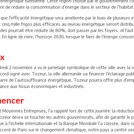
on énergétique tunisienne. Cette région choisie par le gouvernemen
tre de réduire la consommation d’énergie dans le secteur de l’habita
s que l’efficacité énergétique sera améliorée par le biais de plusieurs 
cinq mille frigos plus efficaces au niveau énergétique seront distrib
s pourrait être réduite de 80%, doit passer par les foyers. «Il faut 
. En ligne de mire, l’horizon 2030, lorsque le tiers de l’énergie con
ux
edi 2 novembre a vu le jumelage symbolique de cette ville avec la vi
rd signé avec Tozeur, la ville allemande va financer l’éclairage publ
 barre de l’autosuffisance énergétique, Tozeur pourra offrir plus d’
ance aux tissus économiques et industriels.
mencer
et Moyennes Entreprises, l’a rappelé lors de cette journée: la réduction
 Tozeur devra se toucher les autres gouvernorats, afin de garantir le p
à l’échelle internationale et la Banque Mondiale l’a classée, dans so
’accord de Paris sur le changement climatique, notre pays a centré s