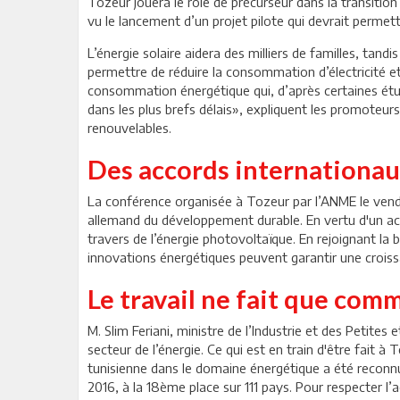
Tozeur jouera le rôle de précurseur dans la transiti
vu le lancement d’un projet pilote qui devrait permet
L’énergie solaire aidera des milliers de familles, tandi
permettre de réduire la consommation d’électricité et 
consommation énergétique qui, d’après certaines étude
dans les plus brefs délais», expliquent les promoteurs
renouvelables.
Des accords internationa
La conférence organisée à Tozeur par l’ANME le vendr
allemand du développement durable. En vertu d'un acco
travers de l’énergie photovoltaïque. En rejoignant la
innovations énergétiques peuvent garantir une croiss
Le travail ne fait que com
M. Slim Feriani, ministre de l’Industrie et des Petites 
secteur de l’énergie. Ce qui est en train d'être fait à
tunisienne dans le domaine énergétique a été reconnue 
2016, à la 18ème place sur 111 pays. Pour respecter l