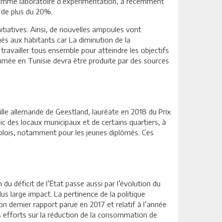
t comme laboratoire d’expérimentation, a récemment
t de plus du 20%.
initiatives. Ainsi, de nouvelles ampoules vont
ués aux habitants car La diminution de la
travailler tous ensemble pour atteindre les objectifs
sommée en Tunisie devra être produite par des sources
lle allemande de Geestland, lauréate en 2018 du Prix
ic des locaux municipaux et de certains quartiers, à
emplois, notamment pour les jeunes diplômés. Ces
 du déficit de l’État passe aussi par l’évolution du
lus large impact. La pertinence de la politique
n dernier rapport parue en 2017 et relatif à l’année
es efforts sur la réduction de la consommation de