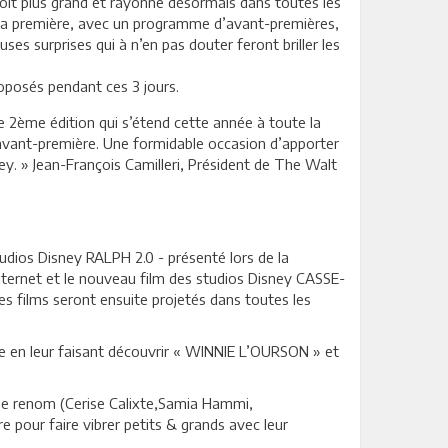
 voit plus grand et rayonne désormais dans toutes les
de la première, avec un programme d’avant-premières,
es surprises qui à n’en pas douter feront briller les
oposés pendant ces 3 jours.
e 2ème édition qui s’étend cette année à toute la
avant-première. Une formidable occasion d’apporter
ey. » Jean-François Camilleri, Président de The Walt
udios Disney RALPH 2.0 - présenté lors de la
nternet et le nouveau film des studios Disney CASSE-
 films seront ensuite projetés dans toutes les
e en leur faisant découvrir « WINNIE L’OURSON » et
 de renom (Cerise Calixte,Samia Hammi,
 pour faire vibrer petits & grands avec leur