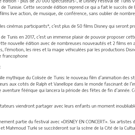
e édition - plus de 20 000 spectateurs-, le Disney Festival de Tunis
al de Tunisie. Cette seconde édition reprend ce qui a fait le succès 
ilms live action, de musique, de conférence, sans oublier de nombreus
s cinémas participants*, c’est plus de 50 films Disney qui seront pr
 de Tunis en 2017, c’est un immense plaisir de pouvoir proposer cett
ette nouvelle édition avec de nombreuses nouveautés et 2 films en 
l’émotion, les rires et la magie véhiculées par les productions Disn
e francophone
:
le mythique du Colisée de Tunis: le nouveau film d’animation des st
eurs aux cotés de Ralph et Vanellope dans le monde fascinant de l’i
ure féérique qui lancera la période des fêtes de fin d’année. Ces
tateurs viendront partager avec leurs enfants un moment inoubliabl
einement partie du festival avec «DISNEY EN CONCERT». Six artistes
 Mahmoud Turki se succèderont sur la scène de la Cité de la Culture