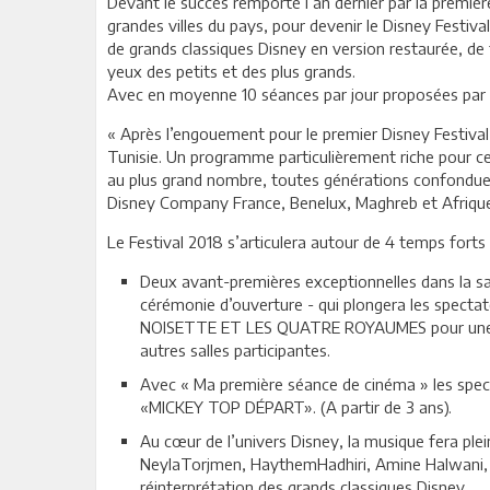
Devant le succès remporté l’an dernier par la premièr
grandes villes du pays, pour devenir le Disney Festiv
de grands classiques Disney en version restaurée, de f
yeux des petits et des plus grands.
Avec en moyenne 10 séances par jour proposées par le
« Après l’engouement pour le premier Disney Festival
Tunisie. Un programme particulièrement riche pour c
au plus grand nombre, toutes générations confondues, 
Disney Company France, Benelux, Maghreb et Afriqu
Le Festival 2018 s’articulera autour de 4 temps forts 
Deux avant-premières exceptionnelles dans la sal
cérémonie d’ouverture - qui plongera les spectat
NOISETTE ET LES QUATRE ROYAUMES pour une avent
autres salles participantes.
Avec « Ma première séance de cinéma » les spec
«MICKEY TOP DÉPART». (A partir de 3 ans).
Au cœur de l’univers Disney, la musique fera pl
NeylaTorjmen, HaythemHadhiri, Amine Halwani, et
réinterprétation des grands classiques Disney.