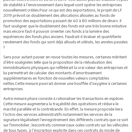
de stabilité à l’environnement dans lequel vont opérer les entreprises
nouvellement créées.Pour ce qui est des exportations, le projet de LF
2019 prévoit un doublement des allocations allouées au fonds de
promotion des exportations passant de 40 à 80 millions de dinars. Il
faut souligner que le doublement des fonds est une très bonne initiative
mais encore faut-il pouvoir orienter ces fonds à la lumière des
expériences des fonds plus anciens. Faudrait-il évaluer et quantifierle
rendement des fonds qui sont déjà alloués et utilisés, les années passées
?
Sans pour autant passer en revue toutes les mesures, certaines méritent
d’être soulignées telle que la proposition de la réévaluation des
immobilisations physiques qui reflèterait la vrai valeur des entreprises et
lui permettrait de calculer des montants d'amortissement
supplémentaires en fonction de nouvelles valeurs comptables
nettes.Cette mesure pourrait donner une bouffée d’oxygène à certaines
entreprises.
Autre mesure phare consiste à rationaliser les transactions en espèces.
Cette mesure augmentera la traçabilité des opérations et réduira le
marché parallèle et la contrebande. En effet, la mesure proposée liera
l’octroi des services administratifs notamment les services de la
signature légaliséeet l’enregistrement des différents contrats que ce soit
sur l'immobilier, lescontrats commerciaux oules contrats sur les véhicules
de tous types, à l’inscription explicite dans ces contrats du mode de