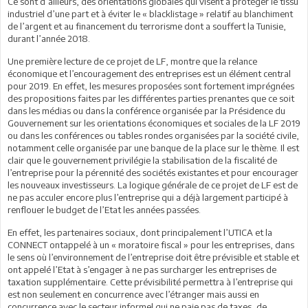
Ce sont d’ailleurs, des orientations globales qui visent à protéger le tissu
industriel d’une part et à éviter le « blacklistage » relatif au blanchiment
de l’argent et au financement du terrorisme dont a souffert la Tunisie,
durant l’année 2018.
Une première lecture de ce projet de LF, montre que la relance
économique et l’encouragement des entreprises est un élément central
pour 2019. En effet, les mesures proposées sont fortement imprégnées
des propositions faites par les différentes parties prenantes que ce soit
dans les médias ou dans la conférence organisée par la Présidence du
Gouvernement sur les orientations économiques et sociales de la LF 2019
ou dans les conférences ou tables rondes organisées par la société civile,
notamment celle organisée par une banque de la place sur le thème. Il est
clair que le gouvernement privilégie la stabilisation de la fiscalité de
l’entreprise pour la pérennité des sociétés existantes et pour encourager
les nouveaux investisseurs. La logique générale de ce projet de LF est de
ne pas acculer encore plus l’entreprise qui a déjà largement participé à
renflouer le budget de l’Etat les années passées.
En effet, les partenaires sociaux, dont principalement l’UTICA et la
CONNECT ontappelé à un « moratoire fiscal » pour les entreprises, dans
le sens où l’environnement de l’entreprise doit être prévisible et stable et
ont appelé l’Etat à s’engager à ne pas surcharger les entreprises de
taxation supplémentaire. Cette prévisibilité permettra à l’entreprise qui
est non seulement en concurrence avec l’étranger mais aussi en
concurrence avec le secteur informel qui ne paie pas de taxes, de