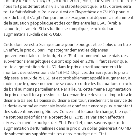
Country Report No. 18/291, October 2018 ).Ainsi, si le volet sécuritaire ne
nous fait pas défaut et s’il y a une stabilité politique, le taux prévu sera
tout à fait réalisable. Pour ce qui est de l’hypothèse de 75 USD pour le
prix du baril, il s’agit d’un paramètre exogène qui dépendra notamment
de la situation géopolitique et des conflits entre les USA, l’Arabie
saoudite, l’Iran etc. Si la situation se complique, le prix du baril
augmentera au-delà des 75 USD.
Cette donnée est très importante pour le budget et ce à plus d’un titre.
En effet, le prix du baril impactegrandement les dépenses
gouvernementales et le budget de l’Etat, notamment par le biais des
subventions énergétiques qui ont explosé en 2018. Il faut savoir que,
toute augmentation de 1 USD dans le prix du baril augmenterait le
montant des subventions de 128 MD. Déjà, ces derniers jours le prix a
dépassé le taux de 75 USD et est probablement appelé à augmenter, à
moins que le gouvernement ne se couvre contre les fluctuations du prix
du baril au moins partiellement. Par ailleurs, cette même augmentation
du prix du baril fera pression sur la demande de devises et impactera le
dinar à la baisse. La baisse du dinar à son tour, renchérirait le service de
la dette exprimé en monnaie locale et gonflerait encore plus le montant
des subventions énergétiques. Concernant le taux de change, bien qu’il
ne soit pas spécifiédans le projet de LF 2019, sa variation affectera
nécessairement le budget de l’Etat. En effet, nous savons que toute
augmentation de 10 millimes dans le prix d’un dollar génèrerait 40 MD
de subventions supplémentaires dans le budget de l’Etat.