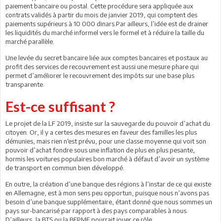
paiement bancaire ou postal. Cette procédure sera appliquée aux
contrats validés à partir du mois de janvier 2019, qui comptent des
paiements supérieurs à 10 000 dinars.Par ailleurs, l’idée est de drainer
les liquidités du marché informel vers le formel et à réduire la taille du
marché parallèle.
Une levée du secret bancaire liée aux comptes bancaires et postaux au
profit des services de recouvrement est aussi une mesure phare qui
permet d’améliorer le recouvrement des impôts sur une base plus
transparente.
Est-ce suffisant ?
Le projet de la LF 2019, insiste sur la sauvegarde du pouvoir d’achat du
citoyen. Or, il y a certes des mesures en faveur des familles les plus
démunies, mais rien n‘est prévu, pour une classe moyenne qui voit son
pouvoir d’achat fondre sous une inflation de plus en plus pesante,
hormis les voitures populaires bon marché à défaut d’avoir un système
de transport en commun bien développé.
En outre, la création d’une banque des régions à l’instar de ce qui existe
en Allemagne, est à mon sens peu opportun, puisque nous n’avons pas
besoin d’une banque supplémentaire, étant donné que nous sommes un
pays sur-bancarisé par rapport à des pays comparables à nous.
D’ailleurs, la BTS ou la BFPME pourrait jouer ce rôle.