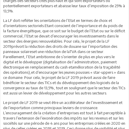
charges des secteurs cités plus haut et qui sont exportateurs ou
potentiellement exportateurs et abaisse leur taux d’imposition de 25% à
13,5%.
La LF doit refléter les orientations de l’Etat en termes de choix et
d’orientations sectoriels.Etant conscient de l’importance et du poids de
la facture énergétique, que ce soit sur le budget de l’Etat ou sur le déficit
commercial, l’Etat se devait d’encourager les investissements dans le
secteur des énergies renouvelables. Pour cela, le projet de la LF
2019prévoit la réduction des droits de douane sur l’importation des
panneaux solaireset une réduction de laTVA dans ce secteur.
Pareillement, l’Etat ambitionne de s’orienter de plus en plus vers le
digital et le développer (digitalisation de l’administration, paiement
électronique en remplacement du cash etamélioration de la traçabilité
des opérations),et d’encourager les jeunes pousses « star-uppers » dans
ce domaine. Pour cela, le projet de la LF 2019 prévoit aussi de faire
bénéficier le secteur des TICs et du développement des logiciels de la
convergence au taux de 13,5%, tout en soulignant que le secteur des TICs
est aussi un levier de développement pour les autres secteurs.
Le projet de LF 2019 se veut être un accélérateur de l’investissement et
de l’exportation comme principaux leviers de croissance.
L’encouragement de la création d’entreprises est tout à fait perceptible à
travers l’extension de l’exonération des impôts sur les revenus et sur les
sociétés sur une période de 4 ans pour les entreprises créées en 2020 en
plus de celles créées en 2018 et 2019. Ceci donne plus de visibilité et plus