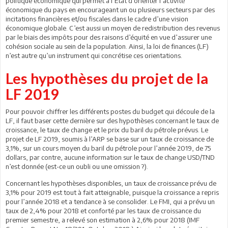
politique économique qui permet à l’Etat d’orienter l’activité
économique du pays en encourageant un ou plusieurs secteurs par des
incitations financières et/ou fiscales dans le cadre d’une vision
économique globale. C’est aussi un moyen de redistribution des revenus
par le biais des impôts pour des raisons d’équité en vue d’assurer une
cohésion sociale au sein de la population. Ainsi, la loi de finances (LF)
n’est autre qu’un instrument qui concrétise ces orientations.
Les hypothèses du projet de la
LF 2019
Pour pouvoir chiffrer les différents postes du budget qui découle de la
LF, il faut baser cette dernière sur des hypothèses concernant le taux de
croissance, le taux de change et le prix du baril du pétrole prévus. Le
projet de LF 2019, soumis à l’ARP se base sur un taux de croissance de
3,1%, sur un cours moyen du baril du pétrole pour l’année 2019, de 75
dollars, par contre, aucune information sur le taux de change USD/TND
n’est donnée (est-ce un oubli ou une omission ?).
Concernant les hypothèses disponibles, un taux de croissance prévu de
3,1% pour 2019 est tout à fait atteignable, puisque la croissance a repris
pour l’année 2018 et a tendance à se consolider. Le FMI, qui a prévu un
taux de 2,4% pour 2018 et conforté par les taux de croissance du
premier semestre, a relevé son estimation à 2,6% pour 2018 (IMF