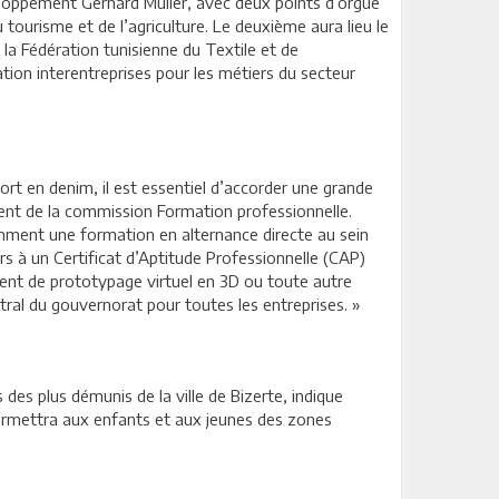
eloppement Gerhard Müller, avec deux points d’orgue
tourisme et de l’agriculture. Le deuxième aura lieu le
 la Fédération tunisienne du Textile et de
ion interentreprises pour les métiers du secteur
ort en denim, il est essentiel d’accorder une grande
dent de la commission Formation professionnelle.
otamment une formation en alternance directe au sein
s à un Certificat d’Aptitude Professionnelle (CAP)
ment de prototypage virtuel en 3D ou toute autre
entral du gouvernorat pour toutes les entreprises. »
es plus démunis de la ville de Bizerte, indique
 permettra aux enfants et aux jeunes des zones