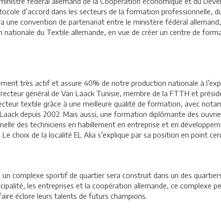
du ministre fédéral allemand de la Coopération économique et du Dév
ocole d’accord dans les secteurs de la formation professionnelle, du 
lera une convention de partenariat entre le ministère fédéral allemand,
 nationale du Textile allemande, en vue de créer un centre de format
lement très actif et assure 40% de notre production nationale à l’exp
 directeur général de Van Laack Tunisie, membre de la FTTH et prési
 le secteur textile grâce à une meilleure qualité de formation, avec n
 Laack depuis 2002. Mais aussi, une formation diplômante des ouvrier
nelle des techniciens en habillement en entreprise et en développe
t. Le choix de la localité EL Alia s’explique par sa position en point c
 complexe sportif de quartier sera construit dans un des quartiers d
icipalité, les entreprises et la coopération allemande, ce complexe
faire éclore leurs talents de futurs champions.