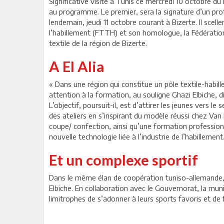
Significative visite à Tunis ce mercredi 10 octobre 
au programme. Le premier, sera la signature d’un prot
lendemain, jeudi 11 octobre courant à Bizerte. Il scel
l’habillement (FTTH) et son homologue, la Fédération
textile de la région de Bizerte.
A El Alia
« Dans une région qui constitue un pôle textile-habil
attention à la formation, au souligne Ghazi Elbiche,
L’objectif, poursuit-il, est d’attirer les jeunes vers
des ateliers en s’inspirant du modèle réussi chez Van
coupe/ confection, ainsi qu’une formation profession
nouvelle technologie liée à l’industrie de l’habillemen
Et un complexe sportif
Dans le même élan de coopération tuniso-allemande, un
Elbiche. En collaboration avec le Gouvernorat, la mun
limitrophes de s’adonner à leurs sports favoris et de 