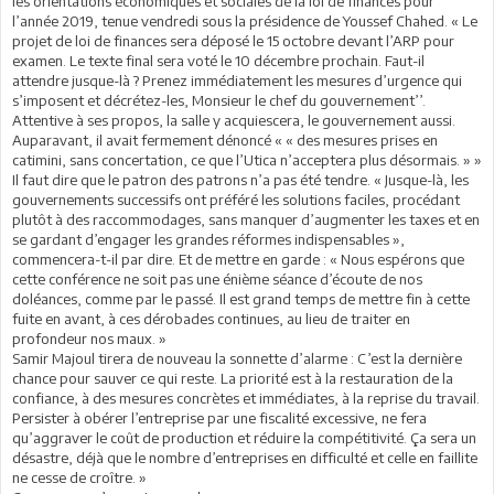
les orientations économiques et sociales de la loi de finances pour
l’année 2019, tenue vendredi sous la présidence de Youssef Chahed. « Le
projet de loi de finances sera déposé le 15 octobre devant l’ARP pour
examen. Le texte final sera voté le 10 décembre prochain. Faut-il
attendre jusque-là ? Prenez immédiatement les mesures d’urgence qui
s’imposent et décrétez-les, Monsieur le chef du gouvernement’’.
Attentive à ses propos, la salle y acquiescera, le gouvernement aussi.
Auparavant, il avait fermement dénoncé « « des mesures prises en
catimini, sans concertation, ce que l’Utica n’acceptera plus désormais. » »
Il faut dire que le patron des patrons n’a pas été tendre. « Jusque-là, les
gouvernements successifs ont préféré les solutions faciles, procédant
plutôt à des raccommodages, sans manquer d’augmenter les taxes et en
se gardant d’engager les grandes réformes indispensables »,
commencera-t-il par dire. Et de mettre en garde : « Nous espérons que
cette conférence ne soit pas une énième séance d’écoute de nos
doléances, comme par le passé. Il est grand temps de mettre fin à cette
fuite en avant, à ces dérobades continues, au lieu de traiter en
profondeur nos maux. »
Samir Majoul tirera de nouveau la sonnette d’alarme : C’est la dernière
chance pour sauver ce qui reste. La priorité est à la restauration de la
confiance, à des mesures concrètes et immédiates, à la reprise du travail.
Persister à obérer l’entreprise par une fiscalité excessive, ne fera
qu’aggraver le coût de production et réduire la compétitivité. Ça sera un
désastre, déjà que le nombre d’entreprises en difficulté et celle en faillite
ne cesse de croître. »