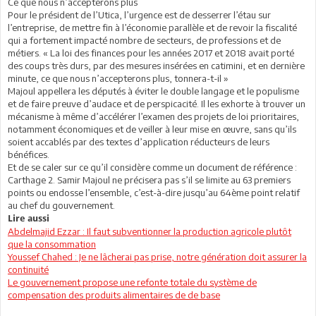
Ce que nous n’accepterons plus
Pour le président de l’Utica, l’urgence est de desserrer l’étau sur
l’entreprise, de mettre fin à l’économie parallèle et de revoir la fiscalité
qui a fortement impacté nombre de secteurs, de professions et de
métiers. « La loi des finances pour les années 2017 et 2018 avait porté
des coups très durs, par des mesures insérées en catimini, et en dernière
minute, ce que nous n’accepterons plus, tonnera-t-il »
Majoul appellera les députés à éviter le double langage et le populisme
et de faire preuve d’audace et de perspicacité. Il les exhorte à trouver un
mécanisme à même d’accélérer l’examen des projets de loi prioritaires,
notamment économiques et de veiller à leur mise en œuvre, sans qu’ils
soient accablés par des textes d’application réducteurs de leurs
bénéfices.
Et de se caler sur ce qu’il considère comme un document de référence :
Carthage 2. Samir Majoul ne précisera pas s’il se limite au 63 premiers
points ou endosse l’ensemble, c’est-à-dire jusqu’au 64ème point relatif
au chef du gouvernement.
Lire aussi
Abdelmajid Ezzar : Il faut subventionner la production agricole plutôt
que la consommation
Youssef Chahed : Je ne lâcherai pas prise, notre génération doit assurer la
continuité
Le gouvernement propose une refonte totale du système de
compensation des produits alimentaires de de base