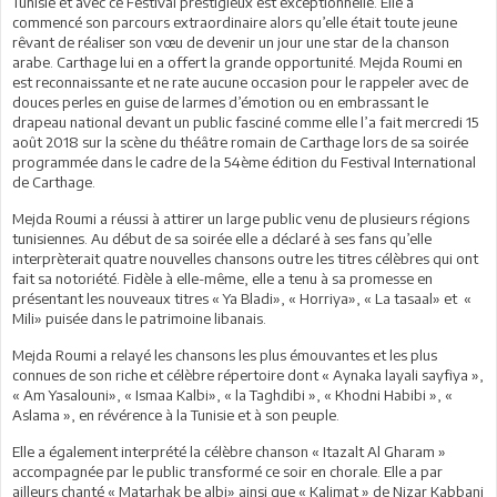
Tunisie et avec ce Festival prestigieux est exceptionnelle. Elle a
commencé son parcours extraordinaire alors qu’elle était toute jeune
rêvant de réaliser son vœu de devenir un jour une star de la chanson
arabe. Carthage lui en a offert la grande opportunité. Mejda Roumi en
est reconnaissante et ne rate aucune occasion pour le rappeler avec de
douces perles en guise de larmes d’émotion ou en embrassant le
drapeau national devant un public fasciné comme elle l’a fait mercredi 15
août 2018 sur la scène du théâtre romain de Carthage lors de sa soirée
programmée dans le cadre de la 54ème édition du Festival International
de Carthage.
Mejda Roumi a réussi à attirer un large public venu de plusieurs régions
tunisiennes. Au début de sa soirée elle a déclaré à ses fans qu’elle
interprèterait quatre nouvelles chansons outre les titres célèbres qui ont
fait sa notoriété. Fidèle à elle-même, elle a tenu à sa promesse en
présentant les nouveaux titres « Ya Bladi», « Horriya», « La tasaal» et «
Mili» puisée dans le patrimoine libanais.
Mejda Roumi a relayé les chansons les plus émouvantes et les plus
connues de son riche et célèbre répertoire dont « Aynaka layali sayfiya »,
« Am Yasalouni», « Ismaa Kalbi», « la Taghdibi », « Khodni Habibi », «
Aslama », en révérence à la Tunisie et à son peuple.
Elle a également interprété la célèbre chanson « Itazalt Al Gharam »
accompagnée par le public transformé ce soir en chorale. Elle a par
ailleurs chanté « Matarhak be albi» ainsi que « Kalimat » de Nizar Kabbani