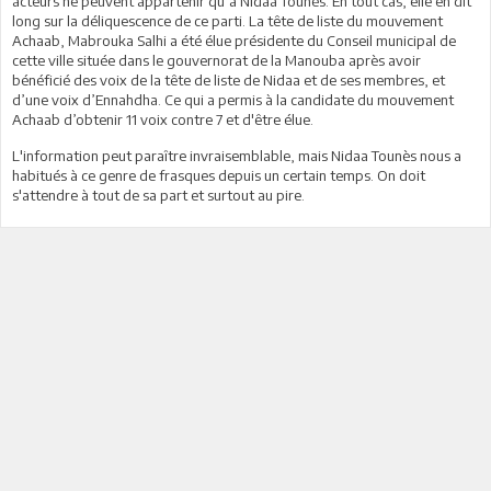
acteurs ne peuvent appartenir qu’à Nidaa Tounès. En tout cas, elle en dit
long sur la déliquescence de ce parti. La tête de liste du mouvement
Achaab, Mabrouka Salhi a été élue présidente du Conseil municipal de
cette ville située dans le gouvernorat de la Manouba après avoir
bénéficié des voix de la tête de liste de Nidaa et de ses membres, et
d’une voix d’Ennahdha. Ce qui a permis à la candidate du mouvement
Achaab d’obtenir 11 voix contre 7 et d'être élue.
L'information peut paraître invraisemblable, mais Nidaa Tounès nous a
habitués à ce genre de frasques depuis un certain temps. On doit
s'attendre à tout de sa part et surtout au pire.