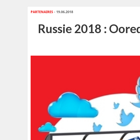
PARTENAIRES
- 19.06.2018
Russie 2018 : Oored