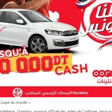
« Coupe du monde »
’Angleterre, Ooredoo, sponsor officiel des aigles de Carthage, lanc