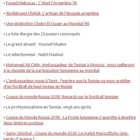
•
Foued Mebazaa : C’était l’Argentine 78
•
Abdelmajid Chétali: L’artisan de l’épopée argentine
•
Une distinction Chokri El Ouaer au Mondial 98
•
La liste élargie des 23 joueurs convoqués
•
Le grand absent : Youssef Msakni
•
Le sélectionneur : Nabil Maaloul
•
Mohamed Ali Chihi, Ambassadeur de Tunisie à Moscou : nous veillerons
à la réussite de la participation tunisienne au mondial
•
L'ambassadeur russe à Tunis : J'espère que la Tunisie va nous gratifier
d'un football de haut niveau en Russie
•
Coupe du monde Russia 2018: Regards sur le football tunisien
•
Le professionalisme en Tunisie, vingt ans après
•
Coupe du Monde Russia 2018 : La Poste tunisienne s’apprête à émettre
deux timbres postaux
•
Samy Ghorbal - Coupe du monde 2026: Le match Maroc/Etats-Unis,
perdu d’avance ?