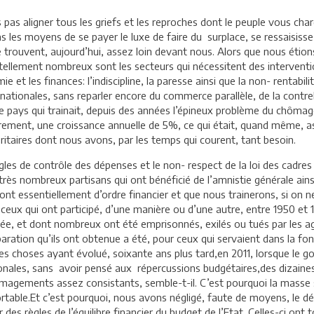
s pas aligner tous les griefs et les reproches dont le peuple vous cha
s les moyens de se payer le luxe de faire du surplace, se ressaisisse 
se trouvent, aujourd’hui, assez loin devant nous. Alors que nous éti
llement nombreux sont les secteurs qui nécessitent des interventio
 les finances: l’indiscipline, la paresse ainsi que la non- rentabilit
 nationales, sans reparler encore du commerce parallèle, de la contre
tre pays qui trainait, depuis des années l’épineux problème du chôma
èrement, une croissance annuelle de 5%, ce qui était, quand même, as
aires dont nous avons, par les temps qui courent, tant besoin.
ègles de contrôle des dépenses et le non- respect de la loi des cadre
rès nombreux partisans qui ont bénéficié de l’amnistie générale ainsi
ont essentiellement d’ordre financier et que nous trainerons, si on ne
 ceux qui ont participé, d’une manière ou d’une autre, entre 1950 et 1
armée, et dont nombreux ont été emprisonnés, exilés ou tués par les a
tion qu’ils ont obtenue a été, pour ceux qui servaient dans la fonct
es choses ayant évolué, soixante ans plus tard,en 2011, lorsque le g
ionales, sans avoir pensé aux répercussions budgétaires,des dizaines
magements assez consistants, semble-t-il. C’est pourquoi la masse sa
table.Et c’est pourquoi, nous avons négligé, faute de moyens, le d
es règles de l’équilibre financier du budget de l’Etat. Celles-ci ont