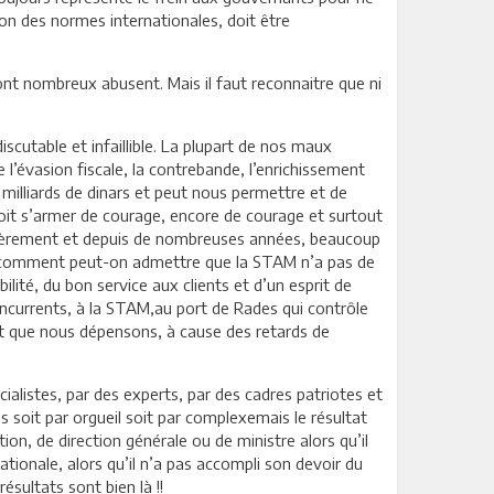
elon des normes internationales, doit être
ont nombreux abusent. Mais il faut reconnaitre que ni
scutable et infaillible. La plupart de nos maux
 l’évasion fiscale, la contrebande, l’enrichissement
 milliards de dinars et peut nous permettre et de
doit s’armer de courage, encore de courage et surtout
gulièrement et depuis de nombreuses années, beaucoup
urs, comment peut-on admettre que la STAM n’a pas de
té, du bon service aux clients et d’un esprit de
oncurrents, à la STAM,au port de Rades qui contrôle
ent que nous dépensons, à cause des retards de
ialistes, par des experts, par des cadres patriotes et
s soit par orgueil soit par complexemais le résultat
on, de direction générale ou de ministre alors qu’il
ationale, alors qu’il n’a pas accompli son devoir du
ésultats sont bien là !!