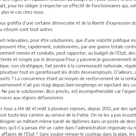
art, pour les obliger à respecter un effectif de fonctionnaires qui, s
 plus le cas chez nous.
us gratifia d’une certaine démocratie et de la liberté d’expression d
du citoyen sont tout autres.
nt redevables, pour être solutionnés, que d’une volonté politique indi
i peuvent être, rapidement, solutionnées, par une guerre totale contre
rieusement menée et conduite, peut rapporter, au budget de l’Etat, des
attente et rongée par le désespoir.Pour y parvenir,le gouvernement 
blique, non stratégique, fait perdre à la communauté nationale, ré
la privatiser tout en garantissant les droits desesemployés. D’aille
rts ? La concurrence étant un moyen de renforcement de la rentabili
uvernement n’ait pas réagi depuis bien longtemps en injectant des c
Ne pas le solutionner, illico presto, est incompréhensible car l’arg
vices aux régions défavorisées.
ous a été dit et redit à plusieurs reprises, depuis 2012, par des spéc
sé toute leur carrière au service de la Patrie. On ne les a pas écouté
désigner un militant même bardé de diplômes dans un poste de directi
lors qu’il n’a jamais été un cadre dans l’administration régionale ou n
affaires de l’Etat ? Sans vouloir remuer le couteau dans la plaie, les r