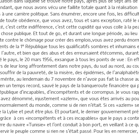
uation dans laquelle se trouve notre pays, après plus de sept ans de
ndant, que nous avons vécu une faillite totale quant à la réalisati
s à une carrière politique. Sans énumérer, encore une fois, les diffi
de toute obédience, que vous avez, tous et sans exception, raté le c
é, c’est cette indifférence, c’est cette cupidité qui vous colle à la p
a chose publique. Et tout de go, et durant une longue période, au lieu
 lutte contre le chômage pour créer des emplois,vous avez perdu éno
ents de la 1° République tous les qualificatifs sombres et inhumains 
ni l’autre, et bien que des abus et des erreursaient étécommis, durant
é le pays, le 20 mars 1956, exsangue à tous les points de vue : En e
lors de leur long affrontement dans notre pays, du sud au nord, au c
 souffrir de la pauvreté, de la misère, des épidémies, de l’analphabé
mérite, au lendemain du 7 novembre de n’avoir pas fait la chasse aux 
n un temps record, sauvé le pays de la banqueroute financière qui poi
épublique d’incapables, d’incompétents et de corrompus. Je vous rapp
s avez dénommé, injustement «azlem», que vous êtes arrivés au pouvo
s normalement du monde, comme si de rien n’était. Si ces «azlem» se 
la Lybie et peut être plus. Et pourtant, le dernier gouvernement pré-r
 grâce à ces «incompétents et à ces incapables» que le pays a conti
arre du navire «Tunisie» et l’ont conduit à bon port, en veillant à ce
ervir le peuple comme si rien ne s’était passé. Pour les en remercier, 