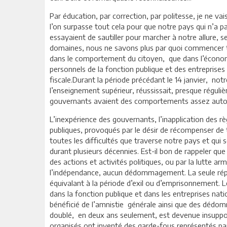
Par éducation, par correction, par politesse, je ne vai
l’on surpasse tout cela pour que notre pays qui n’a pa
essayaient de sautiller pour marcher à notre allure, 
domaines, nous ne savons plus par quoi commencer te
dans le comportement du citoyen, que dans l’économie et
personnels de la fonction publique et des entreprises
fiscale.Durant la période précédant le 14 janvier, no
l’enseignement supérieur, réussissait, presque réguli
gouvernants avaient des comportements assez autorit
L’inexpérience des gouvernants, l’inapplication des r
publiques, provoqués par le désir de récompenser de t
toutes les difficultés que traverse notre pays et qui s
durant plusieurs décennies. Est-il bon de rappeler que
des actions et activités politiques, ou par la lutte 
l’indépendance, aucun dédommagement. La seule répara
équivalant à la période d’exil ou d’emprisonnement. L
dans la fonction publique et dans les entreprises nat
bénéficié de l’amnistie générale ainsi que des dédom
doublé, en deux ans seulement, est devenue insuppor
organisés ont inventé des garde-fous représentés par d