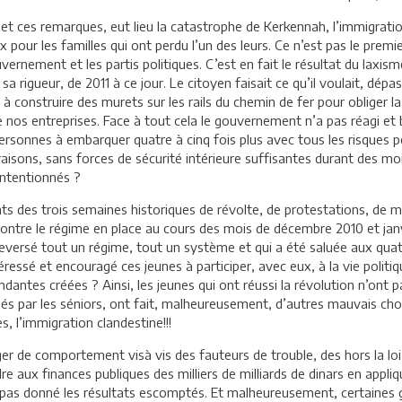
 et ces remarques, eut lieu la catastrophe de Kerkennah, l’immigratio
ux pour les familles qui ont perdu l’un des leurs. Ce n’est pas le prem
rnement et les partis politiques. C’est en fait le résultat du laxisme,
 sa rigueur, de 2011 à ce jour. Le citoyen faisait ce qu’il voulait, dé
 à construire des murets sur les rails du chemin de fer pour obliger 
e nos entreprises. Face à tout cela le gouvernement n’a pas réagi et 
 personnes à embarquer quatre à cinq fois plus avec tous les risques
s raisons, sans forces de sécurité intérieure suffisantes durant des
intentionnés ?
tats des trois semaines historiques de révolte, de protestations, de 
ontre le régime en place au cours des mois de décembre 2010 et janvie
uleversé tout un régime, tout un système et qui a été saluée aux qua
téressé et encouragé ces jeunes à participer, avec eux, à la vie polit
dantes créées ? Ainsi, les jeunes qui ont réussi la révolution n’ont p
sés par les séniors, ont fait, malheureusement, d’autres mauvais choix
es, l’immigration clandestine!!!
r de comportement visà vis des fauteurs de trouble, des hors la lo
re aux finances publiques des milliers de milliards de dinars en appli
’ont pas donné les résultats escomptés. Et malheureusement, certaine