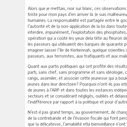
Alors que je mettais, noir sur blanc, ces observations
triste pour mon pays d’en arriver là. Je suis malheure
humaines. La responsabilité est partagée entre le gouve
l’autorité et de la non-application de la loi dans toute
interdire, impunément, l’exploitation des phosphates,
opération qui a coûté les yeux dela tête au fleuron d
les passeurs qui utilisaient des barques de quarante
imaginer laisser l’île de Kerkennah, quelque soientle
passeurs, aux terroristes, aux trafiquants et aux mal
Quant aux partis politiques qui ont profité des résul
parti, sans chef, sans programme et sans idéologie, c
rangs, assimiler, et associer cette jeunesse qui a bo
jeunes dans leur directoire? Pourquoi n’ont-ils pas in
de jeunes à l’ARP et dans toutes les instances indépen
secteurs et se considérant négligés, oubliés et délais
l’indifférence par rapport à la politique et pour d’autr
N’est-il pas grand temps, au gouvernement, de change
de la contrebande et de l’évasion fiscale qui font perd
que la délicatesse, l’amabilité etla bienveillance n