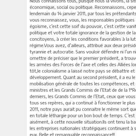
Nous connaissons tous, puisque nous la vivons, la sit
économique, social ou politique. Reconnaissons, cepe
lendemain du 14 janvier 2011, par tous les prétendant
vous reconnaissez, vous, les responsables politiques 
égoïsme, c’est cette soif du pouvoir, c’est cette vanit
politique et votre totale ignorance de la gestion de l
concitoyens, à créer les conditions favorables à la
régime.Vous avez, d’ailleurs, attribué aux deux présid
tyrannie et autocratie. Sans vouloir défendre ni l’un 
omettre de préciser que le premier président, a trouv
les armées des Forces de l’axe et celles des Alliées 
tôt,le colonialisme a laissé notre pays se débattre et
développement. Quant au second président, il a eu le 
mobilisation générale de toutes les compétences, et e
ministres et les Grands Commis de l’Etat de de la 1°R
derniers, les Grands Commis de l’Etat, ceux que vou
tous ses repères, qui a continué à fonctionner le plu
2011, notre pays aurait pu connaitre le même sort que 
en totale léthargie pour un bon bout de temps. C’est
aisément, à cette nouvelle situation.Ils ont tenu la b
les entreprises nationales stratégiques continuent à s
eux. Belle et remarquable reconnaissance!!!