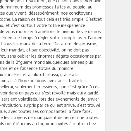
 période post-révolution, que ce soit dans le domaine
on du minimum des promesses faites au peuple, au
cultés que vivent, désespérément, nos concitoyens,
oche. La raison de tout cela est très simple. C’estcet
eau, et c’est surtout votre totale inexpérience
 de vous mobiliser à améliorer le niveau de vie de nos
rmément de temps à régler votre compte avec l’ancien
et tous les maux de la terre: Dictature, despotisme,
 leur mandat, et par objectivité, on ne doit pas
ffet, sans oublier les énormes dégâts occasionnés par
ours de la 2°guerre mondiale,quelques années plus
tisme et de l’absence totale du moindre
sorcières et a, plutôt, réussi, grâce à la
ntait à l’horizon. Vous avez aussi traité les
ellerai, seulement, messieurs, que c’est grâce à ces
ir dans un pays qui s’est révolté mais qui a gardé
seraient volatilisés, lors des évènements de janvier
évolution, surpris par ce qui est arrivé, s’est trouvé
nué, avec toutes ses composantes, à faire face,
 que les citoyens ne manquaient de rien et que toutes
ils ont été « mis au frigo»ou invités à rentrer chez