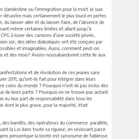
n clandestine ou l’immigration pour la mort. Je suis
ier désastre mais certainement le plus lourd en pertes
 du laisser-aller et du laisser-faire, de l’absence de
passant même certaines limites et allant jusqu’à
la CPG à louer des camions d’une société privée,
bien sûr, des idées diaboliques ont été conçues par
 possibles et imaginables. Aussi, comment peut-on
 mois et des mois? Avons-nousabandonné cette île aux
manifestations et de révolution de ces jeunes sans
r 2011, qu’ont-ils fait pour intégrer dans leurs
tre coins du monde ? Pourquoi n’ont-ils pas inclus des
ique de leurs partis ? Pourquoi on ne trouve pas autant
as eu leur part de responsabilité dans tous les
 dont le plus grave, pour la majorité, était
i, des bandits, des opérateurs du commerce parallèle,
quant la Loi dans toute sa rigueur, en sévissant parce
s gens pensentque la bonté est synonyme de faiblesse.