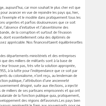
rge, aujourd’hui, car mon souhait le plus cher est que
pour avancer en vue de rejoindre les pays qui, hier,
ons l’exemple et le modèle dans pratiquement tous les
ns urgentes et parfois douloureuses que ce soit
é, l’absence d’initiative et l’absentéisme des
bande, de la corruption et surtout de l’évasion
ge, dont essentiellement celui des diplômés de
sez appréciable. Nos financesétaient équilibréesetles
s des départements ministériels et des entreprises
 que des milliers de militants sont à la base de
 leur trouve pas, très vite la solution appropriée,
955, à la lutte pour l’indépendance que ce soit par
gents du colonialisme, n’ont reçu, au lendemain de
ion publique, l’attribution d’une ancienneté
ouvernement désigné, suite aux élections, a injecté
 de milliers de ses partisans emprisonnés et qui ont
lariale de la fonction publique quia, pratiquement,
éveloppement des régions défavorisés.Les pays bien
 toujours représenté le frein aux gouvernants pour ne