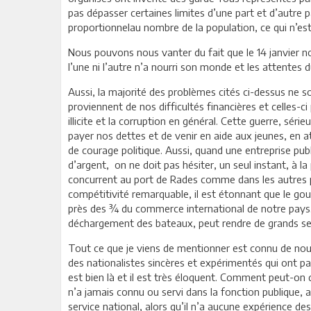
pas dépasser certaines limites d’une part et d’autre p
proportionnelau nombre de la population, ce qui n’est
Nous pouvons nous vanter du fait que le 14 janvier no
l’une ni l’autre n’a nourri son monde et les attentes 
Aussi, la majorité des problèmes cités ci-dessus ne so
proviennent de nos difficultés financières et celles-c
illicite et la corruption en général. Cette guerre, sé
payer nos dettes et de venir en aide aux jeunes, en 
de courage politique. Aussi, quand une entreprise pu
d’argent, on ne doit pas hésiter, un seul instant, à 
concurrent au port de Rades comme dans les autres po
compétitivité remarquable, il est étonnant que le go
près des ¾ du commerce international de notre pays. 
déchargement des bateaux, peut rendre de grands ser
Tout ce que je viens de mentionner est connu de nous t
des nationalistes sincères et expérimentés qui ont pas
est bien là et il est très éloquent. Comment peut-on 
n’a jamais connu ou servi dans la fonction publique, a
service national, alors qu’il n’a aucune expérience des 