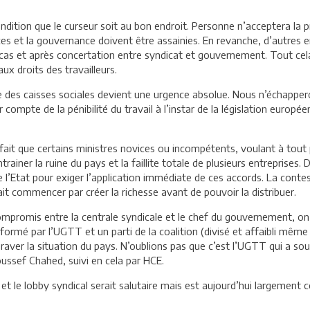
ondition que le curseur soit au bon endroit. Personne n’acceptera la 
 et la gouvernance doivent être assainies. En revanche, d’autres e
 cas et après concertation entre syndicat et gouvernement. Tout cel
aux droits des travailleurs.
e des caisses sociales devient une urgence absolue. Nous n’échapperon
r compte de la pénibilité du travail à l’instar de la législation euro
 fait que certains ministres novices ou incompétents, voulant à tout p
rainer la ruine du pays et la faillite totale de plusieurs entreprises.
e l’Etat pour exiger l’application immédiate de ces accords. La conte
ait commencer par créer la richesse avant de pouvoir la distribuer.
compromis entre la centrale syndicale et le chef du gouvernement, on
mé par l’UGTT et un parti de la coalition (divisé et affaibli même s’
graver la situation du pays. N’oublions pas que c’est l’UGTT qui a 
Youssef Chahed, suivi en cela par HCE.
t le lobby syndical serait salutaire mais est aujourd’hui largement 