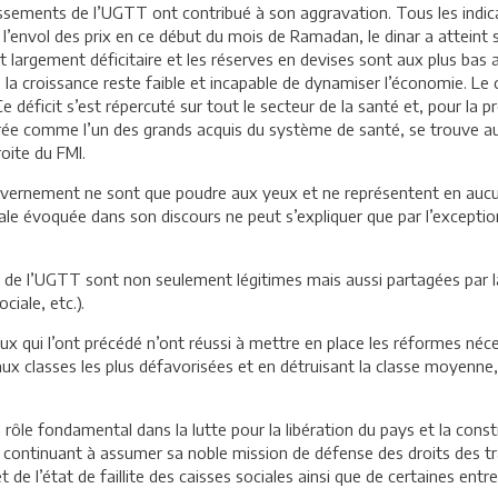
sements de l’UGTT ont contribué à son aggravation. Tous les indicate
envol des prix en ce début du mois de Ramadan, le dinar a atteint son
t largement déficitaire et les réserves en devises sont aux plus bas 
 la croissance reste faible et incapable de dynamiser l’économie. Le 
 Ce déficit s’est répercuté sur tout le secteur de la santé et, pour l
érée comme l’un des grands acquis du système de santé, se trouve auj
roite du FMI.
ouvernement ne sont que poudre aux yeux et ne représentent en auc
e évoquée dans son discours ne peut s’expliquer que par l’exceptionn
ns de l’UGTT sont non seulement légitimes mais aussi partagées par la
ciale, etc.).
x qui l’ont précédé n’ont réussi à mettre en place les réformes néces
ux classes les plus défavorisées et en détruisant la classe moyenne
rôle fondamental dans la lutte pour la libération du pays et la const
n continuant à assumer sa noble mission de défense des droits des tra
t de l’état de faillite des caisses sociales ainsi que de certaines ent