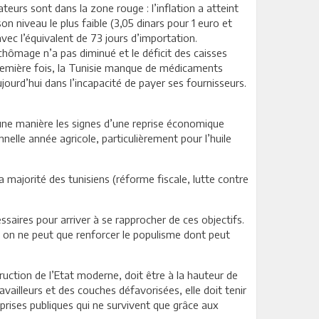
urs sont dans la zone rouge : l’inflation a atteint
 niveau le plus faible (3,05 dinars pour 1 euro et
avec l’équivalent de 73 jours d’importation.
chômage n’a pas diminué et le déficit des caisses
a première fois, la Tunisie manque de médicaments
ourd’hui dans l’incapacité de payer ses fournisseurs.
une manière les signes d’une reprise économique
elle année agricole, particulièrement pour l’huile
 majorité des tunisiens (réforme fiscale, lutte contre
saires pour arriver à se rapprocher de ces objectifs.
, on ne peut que renforcer le populisme dont peut
ruction de l’Etat moderne, doit être à la hauteur de
vailleurs et des couches défavorisées, elle doit tenir
reprises publiques qui ne survivent que grâce aux