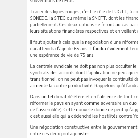
subventions de l’Etat.
Tracer des lignes rouges, c’est le rôle de l’UGTT, à c
SONEDE, la STEG ou même la SNCFT, dont les finances
partiellement. Ces deux options se feront au cas par
leurs situations financières respectives et en veillant 
Il faut ajouter à cela que la négociation d’une réform
qui atteindra l’âge de 65 ans. Il faudra évidement teni
une espérance de vie de 75 ans.
La centrale syndicale ne doit pas non plus occulter le
syndicats des accords dont l’application ne peut qu’ent
transitionnel, on ne peut pas invoquer la continuité d
alimente la contre productivité. Rappelons qu’il faudr
Dans un tel climat délétère et en l’absence de tout 
réformer le pays en ayant comme adversaire un duo for
de l’assemblée). Cette nouvelle donne ne peut qu’ag
c’est aussi elle qui a déclenché les hostilités contre 
Une négociation constructive entre le gouvernement e
entre ces deux protagonistes.