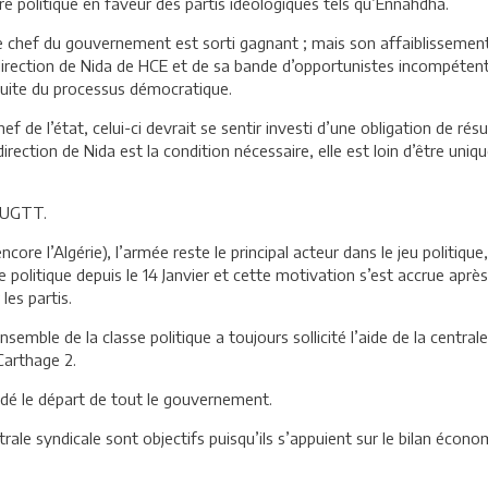
ibre politique en faveur des partis idéologiques tels qu’Ennahdha.
 le chef du gouvernement est sorti gagnant ; mais son affaiblissemen
la direction de Nida de HCE et de sa bande d’opportunistes incompét
rsuite du processus démocratique.
f de l’état, celui-ci devrait se sentir investi d’une obligation de résu
direction de Nida est la condition nécessaire, elle est loin d’être uniqu
 l’UGTT.
e l’Algérie), l’armée reste le principal acteur dans le jeu politique,
rôle politique depuis le 14 Janvier et cette motivation s’est accrue ap
es partis.
’ensemble de la classe politique a toujours sollicité l’aide de la centr
Carthage 2.
ndé le départ de tout le gouvernement.
trale syndicale sont objectifs puisqu’ils s’appuient sur le bilan éc