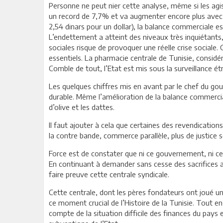
Personne ne peut nier cette analyse, même si les agis
un record de 7,7% et va augmenter encore plus avec l’
2,54 dinars pour un dollar), la balance commerciale es
L’endettement a atteint des niveaux très inquiétants,
sociales risque de provoquer une réelle crise sociale.
essentiels. La pharmacie centrale de Tunisie, consid
Comble de tout, l’Etat est mis sous la surveillance ét
Les quelques chiffres mis en avant par le chef du g
durable. Même l’amélioration de la balance commercial
d’olive et les dattes.
Il faut ajouter à cela que certaines des revendicatio
la contre bande, commerce parallèle, plus de justice so
Force est de constater que ni ce gouvernement, ni ceu
En continuant à demander sans cesse des sacrifices a
faire preuve cette centrale syndicale.
Cette centrale, dont les pères fondateurs ont joué un 
ce moment crucial de l’Histoire de la Tunisie. Tout e
compte de la situation difficile des finances du pays e