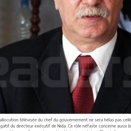
. L’allocution télévisée du chef du gouvernement ne sera hélas pas cell
tif du directeur exécutif de Nida. Ce rôle néfaste concerne aussi bien