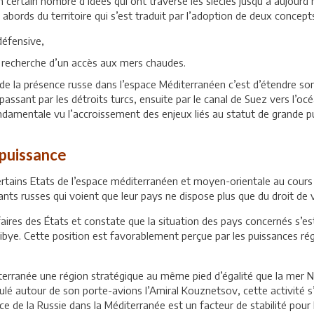
 certain nombre d’idées qui ont traversé les siècles jusqu’à aujourd’h
abords du territoire qui s’est traduit par l’adoption de deux concept
défensive,
 recherche d’un accès aux mers chaudes.
f de la présence russe dans l’espace Méditerranéen c’est d’étendre s
assant par les détroits turcs, ensuite par le canal de Suez vers l’océa
ondamentale vu l’accroissement des enjeux liés au statut de grande 
 puissance
certains Etats de l’espace méditerranéen et moyen-orientale au cours
nts russes qui voient que leur pays ne dispose plus que du droit de v
ffaires des États et constate que la situation des pays concernés s’
bye. Cette position est favorablement perçue par les puissances régi
terranée une région stratégique au même pied d’égalité que la mer No
ulé autour de son porte-avions l’Amiral Kouznetsov, cette activité s
e de la Russie dans la Méditerranée est un facteur de stabilité pour 