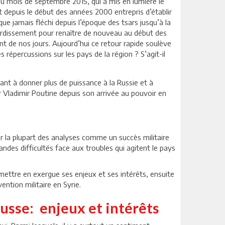
 du mois de septembre 2015, qui a mis en lumière le
 depuis le début des années 2000 entrepris d’établir
ue jamais fléchi depuis l’époque des tsars jusqu’à la
gourdissement pour renaître de nouveau au début des
t de nos jours. Aujourd’hui ce retour rapide soulève
 répercussions sur les pays de la région ? S’agit-il
ant à donner plus de puissance à la Russie et à
r Vladimir Poutine depuis son arrivée au pouvoir en
par la plupart des analyses comme un succès militaire
randes difficultés face aux troubles qui agitent le pays
 mettre en exergue ses enjeux et ses intérêts, ensuite
ntion militaire en Syrie.
usse: enjeux et intérêts