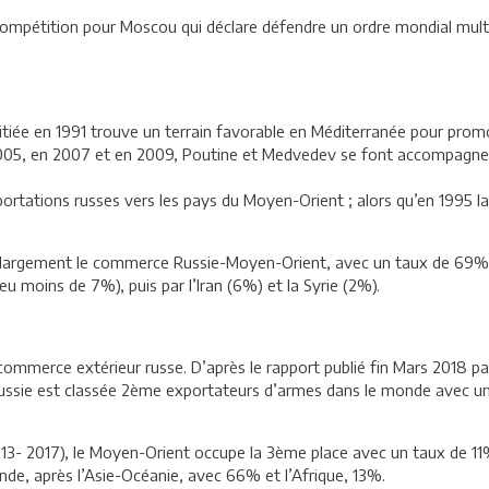
 compétition pour Moscou qui déclare défendre un ordre mondial multip
nitiée en 1991 trouve un terrain favorable en Méditerranée pour pro
2005, en 2007 et en 2009, Poutine et Medvedev se font accompagner
rtations russes vers les pays du Moyen-Orient ; alors qu’en 1995 la
s largement le commerce Russie-Moyen-Orient, avec un taux de 69%,
u moins de 7%), puis par l’Iran (6%) et la Syrie (2%).
ommerce extérieur russe. D’après le rapport publié fin Mars 2018 par 
 Russie est classée 2ème exportateurs d’armes dans le monde avec un
3- 2017), le Moyen-Orient occupe la 3ème place avec un taux de 11
de, après l’Asie-Océanie, avec 66% et l’Afrique, 13%.