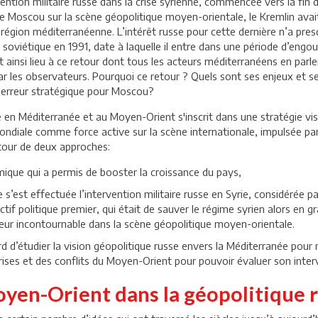
rvention militaire russe dans la crise syrienne, commencée vers la fin
e Moscou sur la scène géopolitique moyen-orientale, le Kremlin avait
 région méditerranéenne. L’intérêt russe pour cette dernière n’a presq
n soviétique en 1991, date à laquelle il entre dans une période d’en
insi lieu à ce retour dont tous les acteurs méditerranéens en parlen
ar les observateurs. Pourquoi ce retour ? Quels sont ses enjeux et ses
 erreur stratégique pour Moscou?
e en Méditerranée et au Moyen-Orient s'inscrit dans une stratégie vis
mondiale comme force active sur la scène internationale, impulsée pa
utour de deux approches:
que qui a permis de booster la croissance du pays,
e s’est effectuée l’intervention militaire russe en Syrie, considérée 
ectif politique premier, qui était de sauver le régime syrien alors en g
teur incontournable dans la scène géopolitique moyen-orientale.
rd d’étudier la vision géopolitique russe envers la Méditerranée pour
ises et des conflits du Moyen-Orient pour pouvoir évaluer son interve
oyen-Orient dans la géopolitique r