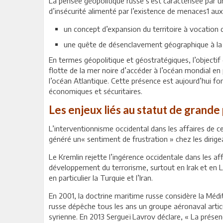
La pensée géopolitique russe s’est caractérisée par un
d’insécurité alimenté par l’existence de menaces1 aux 
un concept d’expansion du territoire à vocation 
une quête de désenclavement géographique à la
En termes géopolitique et géostratégiques, l’objecti
flotte de la mer noire d’accéder à l’océan mondial en p
l’océan Atlantique. Cette présence est aujourd’hui f
économiques et sécuritaires.
Les enjeux liés au statut de grande
L’interventionnisme occidental dans les affaires de 
généré un« sentiment de frustration » chez les dirigea
Le Kremlin rejette l’ingérence occidentale dans les a
développement du terrorisme, surtout en Irak et en Li
en particulier la Turquie et l’Iran.
En 2001, la doctrine maritime russe considère la Médi
russe dépêche tous les ans un groupe aéronaval artic
syrienne. En 2013 Sergueï Lavrov déclare, « La présenc