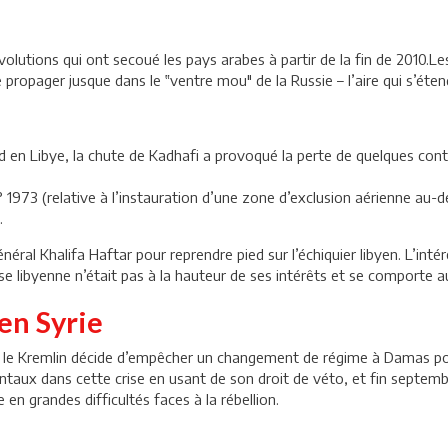
volutions qui ont secoué les pays arabes à partir de la fin de 2010.L
propager jusque dans le ‟ventre mou″ de la Russie – l’aire qui s’éten
 en Libye, la chute de Kadhafi a provoqué la perte de quelques contra
° 1973 (relative à l’instauration d’une zone d’exclusion aérienne au-
.
néral Khalifa Haftar pour reprendre pied sur l’échiquier libyen. L’inté
ise libyenne n’était pas à la hauteur de ses intérêts et se comporte 
 en Syrie
1, le Kremlin décide d’empêcher un changement de régime à Damas pou
ntaux dans cette crise en usant de son droit de véto, et fin septembr
en grandes difficultés faces à la rébellion.