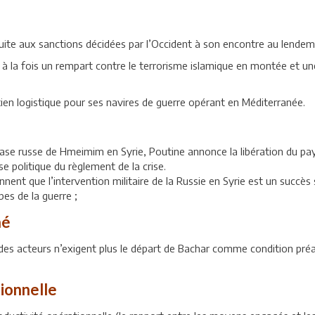
 suite aux sanctions décidées par l’Occident à son encontre au lendem
 à la fois un rempart contre le terrorisme islamique en montée et u
tien logistique pour ses navires de guerre opérant en Méditerranée.
 base russe de Hmeimim en Syrie, Poutine annonce la libération du pays
ase politique du règlement de la crise.
ent que l’intervention militaire de la Russie en Syrie est un succès sur
es de la guerre ;
hé
 des acteurs n’exigent plus le départ de Bachar comme condition préa
ionnelle