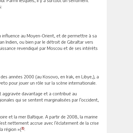
ui. Parmi lesquels, il y a surtout un sentiment
s:
on influence au Moyen-Orient, et de permettre à sa
n Indien, ou bien par le détroit de Gibraltar vers
puissance revendiqué par Moscou et de ses intérêts
 des années 2000 (au Kosovo, en Irak, en Libye,), a
eto pour jouer un rôle sur la scène internationale.
est aggravée davantage et a contribué au
onales qui se sentent marginalisées par l’occident,
ire et la mer Baltique. A partir de 2008, la marine
’est nettement accrue avec l’éclatement de la crise
2)
la région »(
.