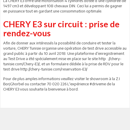
La CHERY E3 offre une motorisation 4 cylindres dotée d’une cylindrée de
1497 cm3 et développant 108 chevaux DIN. Ceci lui a permis de gagner
en puissance tout en gardant une consommation optimale.
CHERY E3 sur circuit : prise de
rendez-vous
Afin de donner aux intéressés la possibilité de conduire et tester la
voiture, CHERY Tunisie organise une opération de test drive accessible au
grand public à partir du 10 avril 2018. Une plateforme d’enregistrement
au Test Drive a été spécialement mise en place sur le site http : //chery-
tunisie.com/Chery-E3/, et un formulaire dédiée à la prise de RDV pour le
test drive http://chery-tunisie.com/reservation-E3/
Pour de plus amples informations veuillez visiter le showroom à la Z.I
BorjGhorbel ou contacter 70 020 226 L'expérience #driveme de la
CHERY E3 vous souhaite la bienvenue à bord.