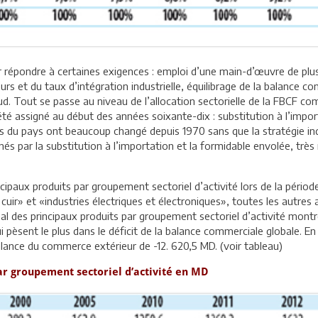
répondre à certaines exigences : emploi d’une main-d’œuvre de plus e
urs et du taux d’intégration industrielle, équilibrage de la balance
d. Tout se passe au niveau de l’allocation sectorielle de la FBCF com
a été assigné au début des années soixante-dix : substitution à l’imp
 pays ont beaucoup changé depuis 1970 sans que la stratégie indust
nés par la substitution à l’importation et la formidable envolée, très
cipaux produits par groupement sectoriel d’activité lors de la pério
cuir» et «industries électriques et électroniques», toutes les autres 
cial des principaux produits par groupement sectoriel d’activité montr
ui pèsent le plus dans le déficit de la balance commerciale globale. En
alance du commerce extérieur de -12. 620,5 MD. (voir tableau)
r groupement sectoriel d’activité en MD