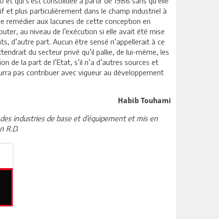
 et qui s’est consolidée à partir de 1986 sans qu’elle
if et plus particulièrement dans le champ industriel à
 de remédier aux lacunes de cette conception en
uter, au niveau de l’exécution si elle avait été mise
ts, d’autre part. Aucun être sensé n’appellerait à ce
ndrait du secteur privé qu’il pallie, de lui-même, les
n de la part de l’Etat, s’il n’a d’autres sources et
pourra pas contribuer avec vigueur au développement
Habib Touhami
ur des industries de base et d’équipement et mis en
n R.D.