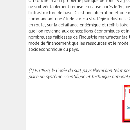
On touche là à un problème politique de fond. S’agissa
ne soit véritablement remise en cause après le 14 janvi
l’infrastructure de base. C’est une aberration et un
commandant une étude sur «la stratégie industrielle à 
en route, sur la défaillance endémique et rédhibitoire
que l’on revienne aux conceptions économiques et indus
nombreuses faiblesses de l’industrie manufacturière tel
mode de financement que les ressources et le mode ac
socioéconomique du pays.
(*) En 1970, la Corée du sud, pays libéral bon teint p
place un système scientifique et technique national par