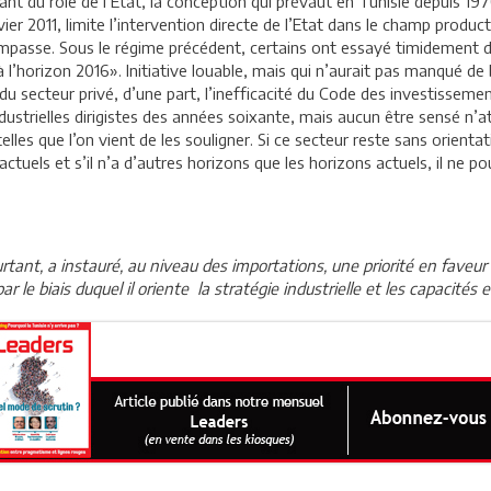
nt du rôle de l’Etat, la conception qui prévaut en Tunisie depuis 1970
er 2011, limite l’intervention directe de l’Etat dans le champ product
e impasse. Sous le régime précédent, certains ont essayé timidement
l’horizon 2016». Initiative louable, mais qui n’aurait pas manqué de b
 du secteur privé, d’une part, l’inefficacité du Code des investissemen
trielles dirigistes des années soixante, mais aucun être sensé n’atte
les que l’on vient de les souligner. Si ce secteur reste sans orientatio
tuels et s’il n’a d’autres horizons que les horizons actuels, il ne 
ourtant, a instauré, au niveau des importations, une priorité en fave
 le biais duquel il oriente la stratégie industrielle et les capacités e