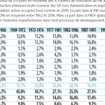
hauteur de 0,9 point en moyenne des 4,9 points de croissance du PIB 
uction intérieure brute (somme des VA hors Administration et impôts 
lation active occupée) tout comme en 2010. Sa part dans le PIB (aux
12,2% en moyenne entre 1962 et 2016. Mais sa part dans la FBCF glo
uer l’industrie manufacturière dans tout processus de développement.