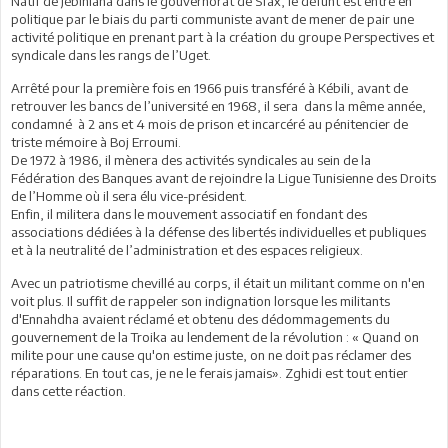
Natif de Jébiniana dans le gouvernorat de Sfax, le défunt est entré en
politique par le biais du parti communiste avant de mener de pair une
activité politique en prenant part à la création du groupe Perspectives et
syndicale dans les rangs de l’Uget.
Arrêté pour la première fois en 1966 puis transféré à Kébili, avant de
retrouver les bancs de l’université en 1968, il sera dans la même année,
condamné à 2 ans et 4 mois de prison et incarcéré au pénitencier de
triste mémoire à Boj Erroumi.
De 1972 à 1986, il mènera des activités syndicales au sein de la
Fédération des Banques avant de rejoindre la Ligue Tunisienne des Droits
de l’Homme où il sera élu vice-président.
Enfin, il militera dans le mouvement associatif en fondant des
associations dédiées à la défense des libertés individuelles et publiques
et à la neutralité de l’administration et des espaces religieux.
Avec un patriotisme chevillé au corps, il était un militant comme on n'en
voit plus. Il suffit de rappeler son indignation lorsque les militants
d'Ennahdha avaient réclamé et obtenu des dédommagements du
gouvernement de la Troika au lendement de la révolution : « Quand on
milite pour une cause qu'on estime juste, on ne doit pas réclamer des
réparations. En tout cas, je ne le ferais jamais». Zghidi est tout entier
dans cette réaction.