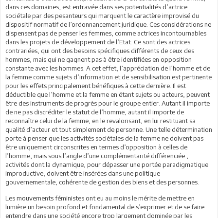
dans ces domaines, est entravée dans ses potentialités d’actrice
sociétale par des pesanteurs qui marquent le caractère improvisé du
dispositif normatif de l’ordonnancement juridique. Ces considérations ne
dispensent pas de penser les femmes, comme actrices incontournables
dans les projets de développement de l’Etat. Ce sont des actrices
contrariées, qui ont des besoins spécifiques différents de ceux des
hommes, mais qui ne gagnent pas à être identifiées en opposition
constante avec les hommes. A cet effet, l’appréciation de l’homme et de
la femme comme sujets d’information et de sensibilisation est pertinente
pour les effets principalement bénéfiques à cette dernière. Il est
déductible que l’homme et la femme en étant sujets ou acteurs, peuvent
être des instruments de progrès pour le groupe entier. Autant il importe
de ne pas discréditer le statut de l’homme, autant il importe de
reconnaître celui de la femme, en le revalorisant, en lui restituant sa
qualité d’acteur et tout simplement de personne. Une telle détermination
porte à penser que les activités sociétales de la femme ne doivent pas
être uniquement circonscrites en termes d’opposition à celles de
l’homme, mais sous l’angle d’une complémentarité différenciée ;
activités dont la dynamique, pour dépasser une portée paradigmatique
improductive, doivent être insérées dans une politique
gouvernementale, cohérente de gestion des biens et des personnes.
Les mouvements féministes ont eu au moins le mérite de mettre en
lumière un besoin profond et fondamental de s’exprimer et de se faire
entendre dans une société encore trop largement dominée par les