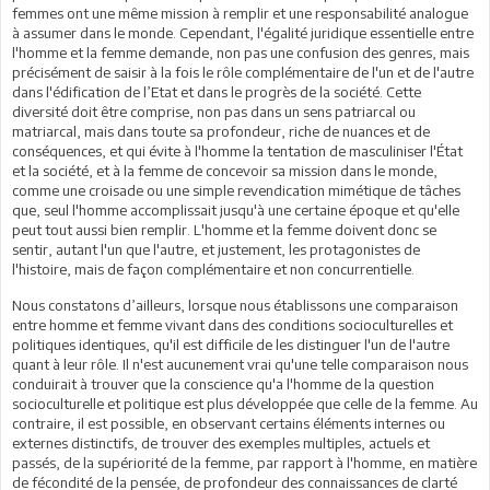
femmes ont une même mission à remplir et une responsabilité analogue
à assumer dans le monde. Cependant, l'égalité juridique essentielle entre
l'homme et la femme demande, non pas une confusion des genres, mais
précisément de saisir à la fois le rôle complémentaire de l'un et de l'autre
dans l'édification de l’Etat et dans le progrès de la société. Cette
diversité doit être comprise, non pas dans un sens patriarcal ou
matriarcal, mais dans toute sa profondeur, riche de nuances et de
conséquences, et qui évite à l'homme la tentation de masculiniser l'État
et la société, et à la femme de concevoir sa mission dans le monde,
comme une croisade ou une simple revendication mimétique de tâches
que, seul l'homme accomplissait jusqu'à une certaine époque et qu'elle
peut tout aussi bien remplir. L'homme et la femme doivent donc se
sentir, autant l'un que l'autre, et justement, les protagonistes de
l'histoire, mais de façon complémentaire et non concurrentielle.
Nous constatons d’ailleurs, lorsque nous établissons une comparaison
entre homme et femme vivant dans des conditions socioculturelles et
politiques identiques, qu'il est difficile de les distinguer l'un de l'autre
quant à leur rôle. Il n'est aucunement vrai qu'une telle comparaison nous
conduirait à trouver que la conscience qu'a l'homme de la question
socioculturelle et politique est plus développée que celle de la femme. Au
contraire, il est possible, en observant certains éléments internes ou
externes distinctifs, de trouver des exemples multiples, actuels et
passés, de la supériorité de la femme, par rapport à l'homme, en matière
de fécondité de la pensée, de profondeur des connaissances de clarté