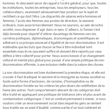
hommes. Ils devraient servir de rappel à l’ordre général, pour que, toutes
les institutions, toutes les entreprises, tous les employeurs, tous les
collaborateurs, examinent sérieusement leur position sur le sujet et
rectifient ce qui doit l’être. Les disparités de salaires entre hommes et
femmes, l’accès des femmes aux postes de direction, le sexisme
ordinaire, mais aussi le harcèlement. Nous ne saurions, au sein de notre
société, nous dispenser d’agir dans ce sens. D’ailleurs, la Tunisie s’est
déjà donnée pour objectif d’attirer davantage de femmes vers les
carrières politiques, diplomatiques, économiques et scientifiques en
adhérant à ce principe universel d’égalité et de non-discrimination. Il est
indéniable que les buts que chacun se fixe à titre individuel sont
essentiels mais ils ne sauraient suffire et doivent être rejoints par ceux
définis à titre collectif pour porter. Nous avons besoin d’un changement
culturel et mental plus global pour passer d’une simple politique de non-
discrimination affirmée, à une inclusion réelle dans la nature des choses.
La non-discrimination est bien évidemment la première étape, et elle est
cruciale. Il faut éradiquer le sexisme et la misogynie au niveau sociétal ou
toute autre forme d’exclusion, de racisme, d’homophobie ou de
discrimination fondée sur les critères les plus divers de redéfinition de la
haine des autres. Tout comportement relevant de ces catégories doit
être traité en appliquant une politique de tolérance zéro et plus avant de
condamnation catégorique. C’est un combat permanent à mener, si nous
voulons créer un environnement social dans lequel les gens se sentent
tous traités sur un pied d’égalité, comme partie d’un tout cohérent et