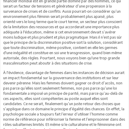
financier mondial est en grande partie dominé par des hommes, ce qui
serait un facteur de tensions et générateur d’une propension à la
survenance de crises et de conflits. Aussi pourrait-on considérer qu’un
environnement plus féminin serait probablement plus apaisé, plus
orienté vers le long terme que le court terme, un secteur plus conscient
de la limitation des ressources et qui accorderait une importance plus
adéquate à l'éducation, même si cet environnement devait s’avérer
moins ludique et plus prudent et plus pragmatique. Mais il n’est pas sûr
que le principe de la discrimination positive soit la solution, considérant
que toute discrimination, même positive, contient en elle les germes
d'une inégalité et constitue en soi une transgression, quand bien même
autorisée, des règles. Pourtant, nous voyons bien qu'une trop grande
masculinisation peut aboutir à des situations de crise.
À l'évidence, davantage de femmes dans les instances de décision aurait
un impact fondamental sur la gouvernance des institutions et sur leur
devenir pérenne. Mais les femmes doivent gagner ce droit d’accès, non
pas parce qu’elles sont seulement femmes, non pas parce qu’une loi
fondamentale a imposé un principe de parité, mais parce qu’au-delà de
ces aspects, elles sont compétentes au poste auquel elles sont
candidates. Ce ne serait, finalement qu’un juste retour des choses que
s’applique dans ce domaine le principe d’égalité des chances. En effet, la
psychologie sociale a toujours fait l’erreur d’utiliser l’homme comme
norme de référence pour inférioriser la femme et l’emprisonner dans des
rôles subalternes limités. Et même si le culturalisme et le féminisme ont