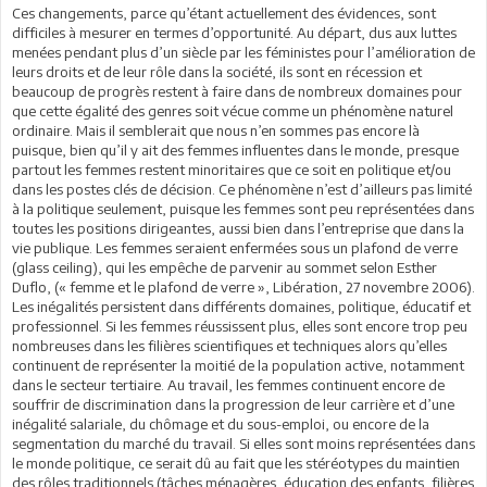
Ces changements, parce qu’étant actuellement des évidences, sont
difficiles à mesurer en termes d’opportunité. Au départ, dus aux luttes
menées pendant plus d’un siècle par les féministes pour l’amélioration de
leurs droits et de leur rôle dans la société, ils sont en récession et
beaucoup de progrès restent à faire dans de nombreux domaines pour
que cette égalité des genres soit vécue comme un phénomène naturel
ordinaire. Mais il semblerait que nous n’en sommes pas encore là
puisque, bien qu’il y ait des femmes influentes dans le monde, presque
partout les femmes restent minoritaires que ce soit en politique et/ou
dans les postes clés de décision. Ce phénomène n’est d’ailleurs pas limité
à la politique seulement, puisque les femmes sont peu représentées dans
toutes les positions dirigeantes, aussi bien dans l’entreprise que dans la
vie publique. Les femmes seraient enfermées sous un plafond de verre
(glass ceiling), qui les empêche de parvenir au sommet selon Esther
Duflo, (« femme et le plafond de verre », Libération, 27 novembre 2006).
Les inégalités persistent dans différents domaines, politique, éducatif et
professionnel. Si les femmes réussissent plus, elles sont encore trop peu
nombreuses dans les filières scientifiques et techniques alors qu’elles
continuent de représenter la moitié de la population active, notamment
dans le secteur tertiaire. Au travail, les femmes continuent encore de
souffrir de discrimination dans la progression de leur carrière et d’une
inégalité salariale, du chômage et du sous-emploi, ou encore de la
segmentation du marché du travail. Si elles sont moins représentées dans
le monde politique, ce serait dû au fait que les stéréotypes du maintien
des rôles traditionnels (tâches ménagères, éducation des enfants, filières