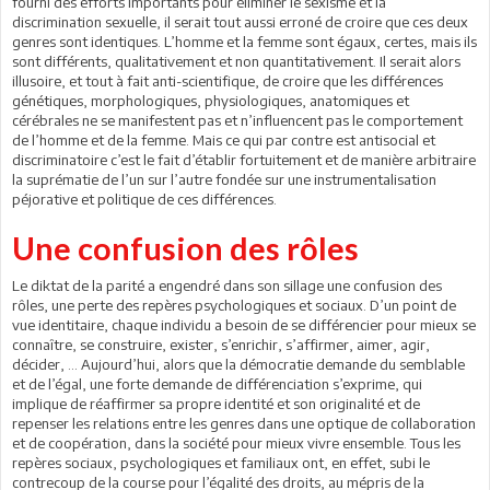
fourni des efforts importants pour éliminer le sexisme et la
discrimination sexuelle, il serait tout aussi erroné de croire que ces deux
genres sont identiques. L’homme et la femme sont égaux, certes, mais ils
sont différents, qualitativement et non quantitativement. Il serait alors
illusoire, et tout à fait anti-scientifique, de croire que les différences
génétiques, morphologiques, physiologiques, anatomiques et
cérébrales ne se manifestent pas et n’influencent pas le comportement
de l’homme et de la femme. Mais ce qui par contre est antisocial et
discriminatoire c’est le fait d’établir fortuitement et de manière arbitraire
la suprématie de l’un sur l’autre fondée sur une instrumentalisation
péjorative et politique de ces différences.
Une confusion des rôles
Le diktat de la parité a engendré dans son sillage une confusion des
rôles, une perte des repères psychologiques et sociaux. D’un point de
vue identitaire, chaque individu a besoin de se différencier pour mieux se
connaître, se construire, exister, s’enrichir, s’affirmer, aimer, agir,
décider, … Aujourd’hui, alors que la démocratie demande du semblable
et de l’égal, une forte demande de différenciation s’exprime, qui
implique de réaffirmer sa propre identité et son originalité et de
repenser les relations entre les genres dans une optique de collaboration
et de coopération, dans la société pour mieux vivre ensemble. Tous les
repères sociaux, psychologiques et familiaux ont, en effet, subi le
contrecoup de la course pour l’égalité des droits, au mépris de la