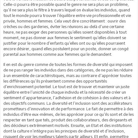
Celle-ci pourra être possible quand le genre ne sera plus un problème,
qu’il ne sera plus le filtre à travers lequel on évalue les individus, quand
tout le monde pourra trouver l’équilibre entre vie professionnelle et vie
privée, hommes et femmes. Cela veut dire concrètement : ouvrir des
crèches ou des garderies, éviter les réunions au-delà d’une certaine
heure, ne pas exiger des personnes qu’elles soient disponibles à tout
moment, ne pas donner aux femmes le sentiment qu’elles doivent se
justifier pour le nombre d’enfants qu’elles ont ou qu’elles pourraient
encore désirer, quand elles postulent pour un poste, donner un congé
parental aux hommes comme aux femmes qui le demandent.
Il en est du genre comme de toutes les formes de diversité qui imposent
de ne pas ranger les individus dans des catégories, de ne pas les réduire
à un ensemble de caractéristiques, mais au contraire d’apprécier toutes
les différences qu’ils présentent comme des opportunités
d’enrichissement potentiel. Le tout est de trouver et maintenir un juste
équilibre entre l’unicité de chaque individu et la nécessité de créer un
sentiment d’appartenance, l’adhésion et de cohésion à des valeurs et à
des objectifs communs. La diversité et l’inclusion sont des accélérateurs
prometteurs d’innovation et de performance. Le fait de permettre à des
individus d’être eux-mêmes, de les apprécier pour ce qu’ils sont et de les
respecter en tant que tels, produit des collaborateurs, des dirigeants et
des décideurs extrêmement motivés. Ensuite, un Etat et des institutions
dont la culture n’intègre pas les principes de diversité et d’inclusion,
risquent de voir les meilleurs talents partir ailleurs. Et enfin, permettre