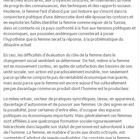
de progrès des connaissances, des techniques et des rapports sociaux.
Moderne, la femme l'est d'abord par son histoire qui s'inscrit dans la
conjoncture politique d'une démocratie dont elle épouse les contours et
en exploite les failles.Identifier la femme comme espoir de la Tunisie,
dans un contexte où ce pays confronté à la fois aux tensions politiques et
économiques, aux poussées endémiques consisterait à poser
l’hypothèse que la femme serait la réponse, à la problématique du
désastre actuel.
En ceci, les difficultés d’évaluation du rôle de la femme dans le
changement social semblent se déterminer. De fait, même si la femme
est en mouvement continu, en quête de satisfaction des besoins de son
unité sociale, son action est paradoxalement invisible, non seulement
parce qu’elle ne comporte pas de rentabilité économique marquante,
mais aussi parce que la femme est encore aujourd’hui culturellement
perçue davantage comme un produit dont l’homme est le producteur.
Le milieu urbain, vecteur de pratiques syncrétiques, laisse, en apparence,
davantage d’autonomie et de pouvoir aux femmes. Un des signes en est
la possibilité, pour certaines d’entre elles, d’occuper des espaces
politiques ou économiques importants. Mais généralement ces femmes
sont affiliées à une quelconque formation sociale rigoureusement
hiérarchisée dans laquelle son statut de personne est subordonné à celui
de l’homme. La femme, en matière d’accès aux droits octroyés, est
contentée d’attribut de simple usufruitière. On constate que la femme,