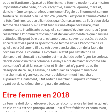
et du militantisme dépassé du féminisme, la femme moderne a la mission
impossible d’être belle, douce, réceptive, aimante, épouse, mère et,
dans le même temps, professionnellement l'égale de l'homme et somme
toute la réussissent bien. Le défi d'aujourd'hui est pour la femme d'être à
la fois féminine, tout en alliant des qualités masculines. La libération de la
femme des années 60-70 était bien sûr une étape nécessaire, mais
somme toute insuffisante puisqu’elle continue d’évoluer pour peu à peu
ressembler à l'homme tant d’un point de vue vestimentaire que dans ses
attitudes. Elle peut être dure, est ambitieuse, souvent pressée, stressée
et ce faisant elle perd sa spécificité de femme et va à l'encontre de ce
qu'elle est réellement. Elle se retrouve dans la situation de la fable du
corbeau et de la colombe : Le corbeau n’était pas satisfait de sa
démarche et jalousait la colombe qui marchait de belle façon. Le corbeau
décida donc d’imiter la colombe. Il essaya alors de marcher comme elle
pensant qu’il allait lui ressembler et finalement n’y parvint pas. En
désespoir de cause, il essaya, de retrouver sa propre manière de
marcher mais n’y arriva pas, ayant oublié comment il marchait
auparavant. Finalement, il fut réduit à marcher n’importe comment,
ayant perdu sa démarche originale de corbeau.
Etre femme en 2018
La femme doit donc retrouver, écouter et comprendre le féminin qui est
en elle et qui est son principal atout. Loin d’être faiblesse et soumission,