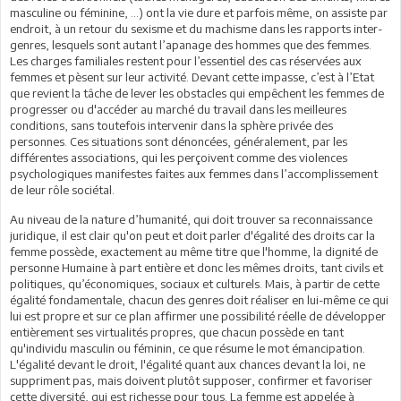
masculine ou féminine, …) ont la vie dure et parfois même, on assiste par
endroit, à un retour du sexisme et du machisme dans les rapports inter-
genres, lesquels sont autant l’apanage des hommes que des femmes.
Les charges familiales restent pour l’essentiel des cas réservées aux
femmes et pèsent sur leur activité. Devant cette impasse, c’est à l’Etat
que revient la tâche de lever les obstacles qui empêchent les femmes de
progresser ou d'accéder au marché du travail dans les meilleures
conditions, sans toutefois intervenir dans la sphère privée des
personnes. Ces situations sont dénoncées, généralement, par les
différentes associations, qui les perçoivent comme des violences
psychologiques manifestes faites aux femmes dans l’accomplissement
de leur rôle sociétal.
Au niveau de la nature d’humanité, qui doit trouver sa reconnaissance
juridique, il est clair qu'on peut et doit parler d'égalité des droits car la
femme possède, exactement au même titre que l'homme, la dignité de
personne Humaine à part entière et donc les mêmes droits, tant civils et
politiques, qu’économiques, sociaux et culturels. Mais, à partir de cette
égalité fondamentale, chacun des genres doit réaliser en lui-même ce qui
lui est propre et sur ce plan affirmer une possibilité réelle de développer
entièrement ses virtualités propres, que chacun possède en tant
qu'individu masculin ou féminin, ce que résume le mot émancipation.
L'égalité devant le droit, l'égalité quant aux chances devant la loi, ne
suppriment pas, mais doivent plutôt supposer, confirmer et favoriser
cette diversité, qui est richesse pour tous. La femme est appelée à