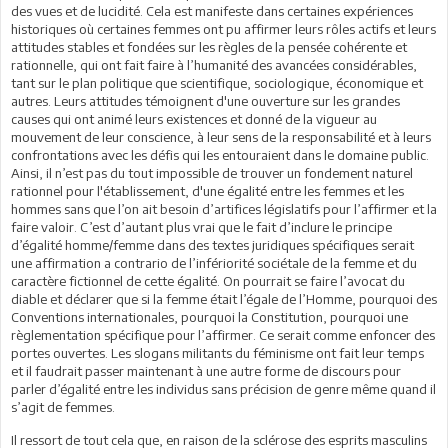
des vues et de lucidité. Cela est manifeste dans certaines expériences
historiques où certaines femmes ont pu affirmer leurs rôles actifs et leurs
attitudes stables et fondées sur les règles de la pensée cohérente et
rationnelle, qui ont fait faire à l’humanité des avancées considérables,
tant sur le plan politique que scientifique, sociologique, économique et
autres. Leurs attitudes témoignent d'une ouverture sur les grandes
causes qui ont animé leurs existences et donné de la vigueur au
mouvement de leur conscience, à leur sens de la responsabilité et à leurs
confrontations avec les défis qui les entouraient dans le domaine public.
Ainsi, il n’est pas du tout impossible de trouver un fondement naturel
rationnel pour l'établissement, d'une égalité entre les femmes et les
hommes sans que l’on ait besoin d’artifices législatifs pour l’affirmer et la
faire valoir. C’est d’autant plus vrai que le fait d’inclure le principe
d’égalité homme/femme dans des textes juridiques spécifiques serait
une affirmation a contrario de l’infériorité sociétale de la femme et du
caractère fictionnel de cette égalité. On pourrait se faire l’avocat du
diable et déclarer que si la femme était l’égale de l’Homme, pourquoi des
Conventions internationales, pourquoi la Constitution, pourquoi une
règlementation spécifique pour l’affirmer. Ce serait comme enfoncer des
portes ouvertes. Les slogans militants du féminisme ont fait leur temps
et il faudrait passer maintenant à une autre forme de discours pour
parler d’égalité entre les individus sans précision de genre même quand il
s’agit de femmes.
Il ressort de tout cela que, en raison de la sclérose des esprits masculins