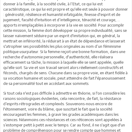
donner à la famille, à la société civile, à l’Etat, ce qui lui est
caractéristique, ce qui lui est propre et qu'elle est seule à pouvoir donner
: générosité, résilience et humanité infatigable, finesse d'esprit et de
jugement, faculté d'intuition et d’intelligence, ténacité et courage, …
apports irremplaçables à incorporer à la vie en société. Pour accomplir
cette mission, la femme doit développer sa propre individualité, sans se
laisser naïvement séduire par un esprit d'imitation qui, en général, la
mettrait en infériorité, la réduirait à un état de dépendance et laisserait
s'atrophier ses possibilités les plus originales au nom d’un féminisme
politique usurpateur. Si la femme reçoit une bonne formation, dans une
recherche d'autonomie personnelle, d'authenticité, elle réalisera
efficacement sa tâche, la mission à laquelle elle se sent appelée, quelle
qu'elle soit. Sa vie et son travail seront alors réellement constructifs et
féconds, chargés de sens. Chacune dans sa propre voie, en étant fidèle à
sa vocation humaine et sociale, peut atteindre de fait l'épanouissement
de sa personnalité tout en accédant aux sommets.
Si tout cela n'est pas difficile à admettre en théorie, si l'on considère les
raisons sociologiques évidentes, cela rencontre, de fait, la résistance
d’esprits rétrogrades et complexés. Souvenons-nous encore de
l'étonnement, voire du blâme, que suscitait le fait que la société
encourageait les femmes, à gravir les grades académiques dans les
sciences. Néanmoins ces résistances et ces réticences sont appelées à
s’estomper petit à petit avec le temps. Car au fond, il ne s'agit que d'un
problème de compréhension pour se rendre compte que hommes et