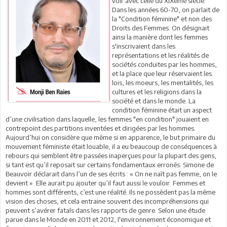
voir avec celle du XIXème siècle.
Dans les années 60-70, on parlait de
la "Condition féminine" et non des
Droits des Femmes. On désignait
ainsi la manière dont les femmes
s'inscrivaient dans les
représentations et les réalités de
sociétés conduites par les hommes,
et la place que leur réservaient les
lois, les moeurs, les mentalités, les
cultures et les religions dans la
société et dans le monde. La
condition féminine était un aspect
d’une civilisation dans laquelle, les femmes "en condition" jouaient en
contrepoint des partitions inventées et dirigées par les hommes.
Aujourd’hui on considère que même si en apparence, le but primaire du
mouvement féministe était louable, il a eu beaucoup de conséquences à
rebours qui semblent être passées inaperçues pour la plupart des gens,
si tant est qu’il reposait sur certains fondamentaux erronés. Simone de
Beauvoir déclarait dans l’un de ses écrits : « On ne naît pas femme, on le
devient ». Elle aurait pu ajouter qu’il faut aussi le vouloir. Femmes et
hommes sont différents, c’est une réalité. Ils ne possèdent pas la même
vision des choses, et cela entraine souvent des incompréhensions qui
peuvent s’avérer fatals dans les rapports de genre. Selon une étude
parue dans le Monde en 2011 et 2012, l'environnement économique et