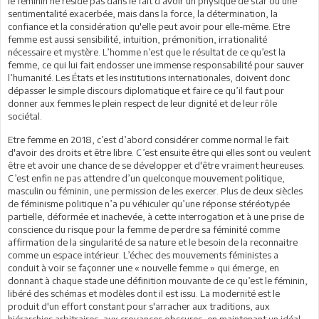
le féminin ne réside pas dans le fait d'avoir un physique de star ou une
sentimentalité exacerbée, mais dans la force, la détermination, la
confiance et la considération qu'elle peut avoir pour elle-même. Etre
femme est aussi sensibilité, intuition, prémonition, irrationalité
nécessaire et mystère. L’homme n’est que le résultat de ce qu’est la
femme, ce qui lui fait endosser une immense responsabilité pour sauver
l’humanité. Les États et les institutions internationales, doivent donc
dépasser le simple discours diplomatique et faire ce qu’il faut pour
donner aux femmes le plein respect de leur dignité et de leur rôle
sociétal.
Etre femme en 2018, c’est d’abord considérer comme normal le fait
d'avoir des droits et être libre. C’est ensuite être qui elles sont ou veulent
être et avoir une chance de se développer et d'être vraiment heureuses.
C’est enfin ne pas attendre d’un quelconque mouvement politique,
masculin ou féminin, une permission de les exercer. Plus de deux siècles
de féminisme politique n’a pu véhiculer qu’une réponse stéréotypée
partielle, déformée et inachevée, à cette interrogation et à une prise de
conscience du risque pour la femme de perdre sa féminité comme
affirmation de la singularité de sa nature et le besoin de la reconnaitre
comme un espace intérieur. L’échec des mouvements féministes a
conduit à voir se façonner une « nouvelle femme » qui émerge, en
donnant à chaque stade une définition mouvante de ce qu’est le féminin,
libéré des schémas et modèles dont il est issu. La modernité est le
produit d'un effort constant pour s'arracher aux traditions, aux
hiérarchies arbitraires, aux croyances obscures, en maintenant un idéal