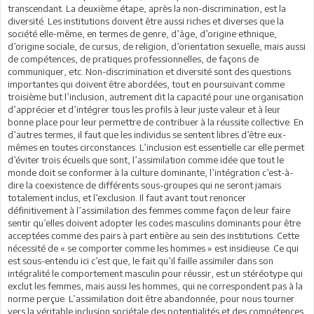
transcendant. La deuxième étape, après la non-discrimination, est la
diversité. Les institutions doivent être aussi riches et diverses que la
société elle-même, en termes de genre, d’âge, d’origine ethnique,
d’origine sociale, de cursus, de religion, d’orientation sexuelle, mais aussi
de compétences, de pratiques professionnelles, de façons de
communiquer, etc. Non-discrimination et diversité sont des questions
importantes qui doivent être abordées, tout en poursuivant comme
troisième but l’inclusion, autrement dit la capacité pour une organisation
d’apprécier et d’intégrer tous les profils à leur juste valeur et à leur
bonne place pour leur permettre de contribuer à la réussite collective. En
d’autres termes, il faut que les individus se sentent libres d’être eux-
mêmes en toutes circonstances. L’inclusion est essentielle car elle permet
d’éviter trois écueils que sont, l’assimilation comme idée que tout le
monde doit se conformer à la culture dominante, l’intégration c’est-à-
dire la coexistence de différents sous-groupes qui ne seront jamais
totalement inclus, et l’exclusion. Il faut avant tout renoncer
définitivement à l’assimilation des femmes comme façon de leur faire
sentir qu’elles doivent adopter les codes masculins dominants pour être
acceptées comme des pairs à part entière au sein des institutions. Cette
nécessité de « se comporter comme les hommes » est insidieuse. Ce qui
est sous-entendu ici c’est que, le fait qu’il faille assimiler dans son
intégralité le comportement masculin pour réussir, est un stéréotype qui
exclut les femmes, mais aussi les hommes, qui ne correspondent pas à la
norme perçue. L’assimilation doit être abandonnée, pour nous tourner
vers la véritable inclusion sociétale des potentialités et des compétences.