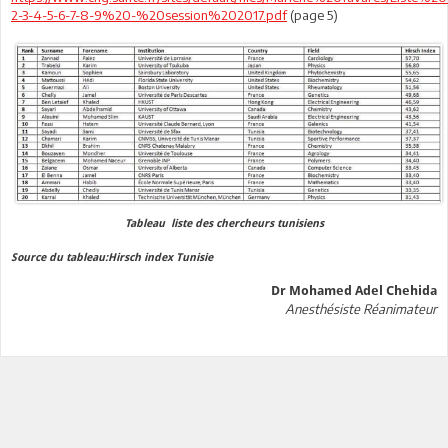
2-3-4-5-6-7-8-9%20-%20session%202017.pdf
(page 5)
Tableau liste des chercheurs tunisiens
Source du tableau:Hirsch index Tunisie
Dr Mohamed Adel Chehida
Anesthésiste Réanimateur