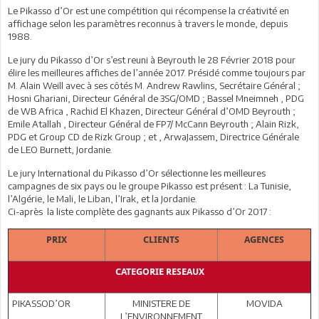
Le Pikasso d’Or est une compétition qui récompense la créativité en
affichage selon les paramètres reconnus à travers le monde, depuis
1988.
Le jury du Pikasso d’Or s’est reuni à Beyrouth le 28 Février 2018 pour
élire les meilleures affiches de l’année 2017. Présidé comme toujours par
M. Alain Weill avec à ses côtés M. Andrew Rawlins, Secrétaire Général ;
Hosni Ghariani, Directeur Général de 3SG/OMD ; Bassel Mneimneh , PDG
de WB Africa , Rachid El Khazen, Directeur Général d’OMD Beyrouth ;
Emile Atallah , Directeur Général de FP7/ McCann Beyrouth ; Alain Rizk,
PDG et Group CD de Rizk Group ; et , ArwaJassem, Directrice Générale
de LEO Burnett, Jordanie.
Le jury International du Pikasso d’Or sélectionne les meilleures
campagnes de six pays ou le groupe Pikasso est présent : La Tunisie,
l’Algérie, le Mali, le Liban, l’Irak, et la Jordanie.
Ci-après la liste complète des gagnants aux Pikasso d’Or 2017 :
PRIX
CLIENTS
AGENCES
CATEGORIE RESEAUX
PIKASSOD’OR
MINISTERE DE
MOVIDA
L’ENVIRONNEMENT