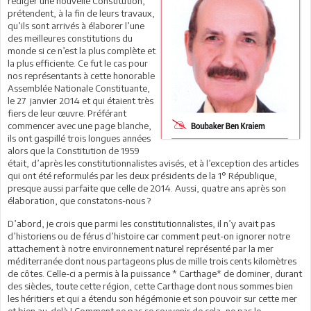
rédiger une nouvelle Constitution,
prétendent, à la fin de leurs travaux,
qu’ils sont arrivés à élaborer l’une
des meilleures constitutions du
monde si ce n’est la plus complète et
la plus efficiente. Ce fut le cas pour
nos représentants à cette honorable
Assemblée Nationale Constituante,
le 27 janvier 2014 et qui étaient très
fiers de leur œuvre. Préférant
commencer avec une page blanche,
ils ont gaspillé trois longues années
alors que la Constitution de 1959
était, d’après les constitutionnalistes avisés, et à l’exception des articles
qui ont été reformulés par les deux présidents de la 1° République,
presque aussi parfaite que celle de 2014. Aussi, quatre ans après son
élaboration, que constatons-nous ?
D’abord, je crois que parmi les constitutionnalistes, il n’y avait pas
d’historiens ou de férus d’histoire car comment peut-on ignorer notre
attachement à notre environnement naturel représenté par la mer
méditerranée dont nous partageons plus de mille trois cents kilomètres
de côtes. Celle-ci a permis à la puissance * Carthage* de dominer, durant
des siècles, toute cette région, cette Carthage dont nous sommes bien
les héritiers et qui a étendu son hégémonie et son pouvoir sur cette mer
et bien au-delà ! Comment ne pas se souvenir de cela, ne pas le