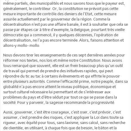
même partiels, des municipalités et nous savons tous que le payeur est,
généralement, le contrôleur. Or, la constitution ne prévoit pas cette
mesure importante de contrôle des deniers de l’Etat, cette mesure
assurée actuellement par le gouverneur de la région. Comme la
décentralisation n’est pas une affaire banale, il est à souhaiter que cela se
passe par étapes car à titre d’exemple, la Belgique, pourtant très vieille
démocratie qui a commencé, il y quelques décennies, l’opération de
décentralisation, ne l’a pas encore terminée. Alors, faisons attention et
allons-y mollo- mollo.
Nous devons tirer les enseignements de ces sept dernières années pour
réformer nos textes, nos lois et même notre Constitution. Nous avons
tous remarqué que souvent, elle est un frein beaucoup plus qu’un outil
de travail qui permet de prendre des initiatives rapides, qui peut
répondre du tic au tac à certains évènements et qui effrite le pouvoir
entre plusieurs autorités. Comme l’efficacité prime, notre peuple, dans sa
globalité n’a pas encore atteint le niveau politique, économique et
surtout culturel nécessaire lui permettant et de s’intéresser aux
problèmes du pays et d’être séduit par tout ce qui se passe dans la
société. Pour y parvenir, la sagesse recommande la progressivité.
Aussi, gouverner, c’est être courageux, c’est oser, c’est prévoir, c’est
assumer, c’est prendre des risques, c’est appliquer la Loi dans toute sa
rigueur, avec équité pour tous, sans laxisme, sans calcul, sans recherche
de clientèle, en utilisant, à chaque fois que de besoin, le bâton et la