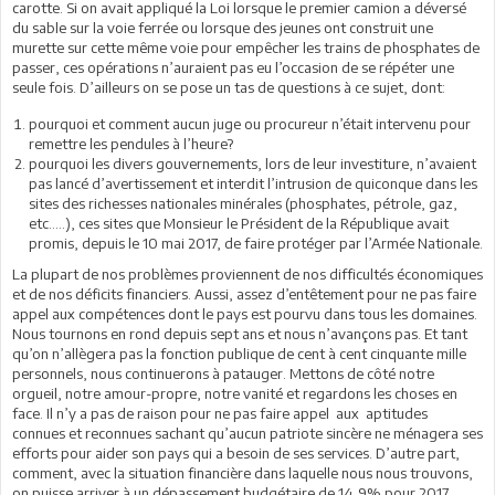
carotte. Si on avait appliqué la Loi lorsque le premier camion a déversé
du sable sur la voie ferrée ou lorsque des jeunes ont construit une
murette sur cette même voie pour empêcher les trains de phosphates de
passer, ces opérations n’auraient pas eu l’occasion de se répéter une
seule fois. D’ailleurs on se pose un tas de questions à ce sujet, dont:
pourquoi et comment aucun juge ou procureur n’était intervenu pour
remettre les pendules à l’heure?
pourquoi les divers gouvernements, lors de leur investiture, n’avaient
pas lancé d’avertissement et interdit l’intrusion de quiconque dans les
sites des richesses nationales minérales (phosphates, pétrole, gaz,
etc…..), ces sites que Monsieur le Président de la République avait
promis, depuis le 10 mai 2017, de faire protéger par l’Armée Nationale.
La plupart de nos problèmes proviennent de nos difficultés économiques
et de nos déficits financiers. Aussi, assez d’entêtement pour ne pas faire
appel aux compétences dont le pays est pourvu dans tous les domaines.
Nous tournons en rond depuis sept ans et nous n’avançons pas. Et tant
qu’on n’allègera pas la fonction publique de cent à cent cinquante mille
personnels, nous continuerons à patauger. Mettons de côté notre
orgueil, notre amour-propre, notre vanité et regardons les choses en
face. Il n’y a pas de raison pour ne pas faire appel aux aptitudes
connues et reconnues sachant qu’aucun patriote sincère ne ménagera ses
efforts pour aider son pays qui a besoin de ses services. D’autre part,
comment, avec la situation financière dans laquelle nous nous trouvons,
on puisse arriver à un dépassement budgétaire de 14,9% pour 2017