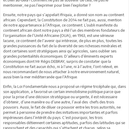
mentionner, ne pas l’exprimer pour bien l’exploiter ?
Ensuite, notre pays qui s’appelait Ifriquia, a donné son nom au continent
africain. Cependant, la Constitution de 2014 ne fait pas, aussi, mention
de notre appartenance à l’Afrique, ce continent. L’oubli manifeste du
continent africain dont notre pays a été l’un des membres fondateurs de
l’organisation de l’Unité Africaine (OUA), en 1963, est une sérieuse
lacune, ce continent de l’avenir qui intéresse, de plus en plus, toutes les
grandes puissances du fait de la diversité de ses richesses minérales et
dont certaines sont stratégiques ainsi qu’agricoles, sans oublier ses
grandes potentialités économiques. D’ailleurs d’éminents experts
économiques dont Mr Régis DEBRAY, surpris de constater que la
Constitution ne fait aucun écho, ni à l’une, ni à l’autre, l’ont relevé, en
nous recommandant de nous attacher à notre environnement naturel,
aussi bien la mer méditerranée que l’Afrique.
Enfin, la Loi Fondamentale nous a proposé un régime tricéphale qui, dans
son application, a favorisé un certain immobilisme politique parce que
pour la prise d’une décision stratégique ou urgente, il est nécessaire
d’obtenir, d’une manière ou d’une autre, l’aval des chefs des trois
pouvoirs. Aussi, le fait de diluer ce pouvoir entre les trois autorités, ne
permet à personne de prendre des initiatives importantes et parfois
impérieuses dans l’intérêt du pays. C’est pourquoi, les trois
responsables détiennent certaines aptitudes, parfois des latitudes qui se
rapprochent et des capacités qui s’attachent et chacun, selon sa