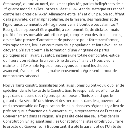
été ravagé, du sud au nord, douze ans plus tôt, par les belligérants de la
2° guerre mondiale ( les Forces alliées* USA-Grande Bretagne et France*
contre les Forces de l’Axe* Allemagne et Italie*) et d’un peuple souffrant
de la pauvreté, de l’analphabétisme, de la misère, des maladies et de
l’ignorance, comment doit-il agir pour venir à bout de ces calamités ?
Bourguiba ne pouvait être qualifié, à ce moment-là, de dictateur mais
plutôt d’un responsable autoritaire qui, compte tenu des circonstances,
devait faire preuve d’autorité et de puissance pour faire transformer,
très rapidement, les us et coutumes de la population et faire évoluer les
citoyens. S’il avait permis la formation d’une vingtaine de partis
politiques et s’il avait, aussitôt, instauré une totale démocratie, est-ce
qu’il aurait pu réaliser le un centième de ce qu’il a fait ? Nous vivons
maintenant l’exemple type et nous voyons comment les choses
avancent, évoluent et………., malheureusement, régressent…. pour de
nombreuses raisons !!
Nos vaillants constitutionnalistes ont, aussi, omis ou ont voulu oublier de
spécifier, dans le texte de la Constitution, le responsable de l’unité du
pays dans chacune des régions qui compose la Tunisie, ainsi que le
garant de la sécurité des biens et des personnes dans les gouvernorats
et du responsable de l’application de la Loi dans ces régions. Il y a lieu de
préciser que la fonction de *Gouverneur*, le représentant de l’Etat et du
Gouvernement dans sa région, n’a pas été citée une seule fois dans la
Constitution. En agissant ainsi, les Constitutionnalistes ont-ils voulu faire
le procès du Gouverneur ? Et pourtant, il a été le garant et de l’Unité du