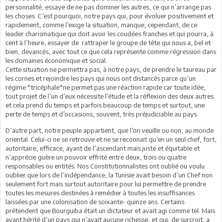
personnalité, essaye de ne pas dominer les autres, ce qui n’arrange pas
les choses. C’est pourquoi, notre pays qui, pour évoluer positivement et
rapidement, comme l’exige la situation, manque, cependant, de ce
leader charismatique qui doit avoir les coudées franches et qui pourra, à
cent à l’heure, essayer de rattraper le groupe de tête qui nous a, bel et
bien, devancés, avec tout ce que cela représente comme régression dans
les domaines économique et social.
Cette situation ne permettra pas, à notre pays, de prendre le taureau par
les cornes et rejoindre les pays qui nous ont distancés parce qu’un
régime *tricéphale*ne permet pas une réaction rapide car toute idée,
tout projet de l’un d’eux nécessite l’étude et la réflexion des deux autres
et cela prend du temps et parfois beaucoup de temps et surtout, une
perte de temps et d’occasions, souvent, très préjudiciable au pays.
D’autre part, notre peuple appartient, que l’on veuille ou non, au monde
oriental. Celui-ci ne se retrouve et ne se reconnait qu’en un seul chef, fort,
autoritaire, efficace, ayant de l’ascendant mais juste et équitable et
n’apprécie guère un pouvoir effrité entre deux, trois ou quatre
responsables ou entités. Nos Constitutionnalistes ont oublié ou voulu
oublier que lors de l’indépendance, la Tunisie avait besoin d’un Chef non
seulement fort mais surtout autoritaire pour lui permettre de prendre
toutes les mesures destinées à remédier à toutes les insuffisances
laissées par une colonisation de soixante- quinze ans. Certains
prétendent que Bourguiba était un dictateur et avait agi comme tel. Mais
ayant hérité d’un pays qui n’avait aucune richesse, et qui, de surcroit, a