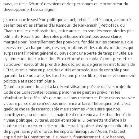
pays, et de la Sécurité des biens et des personnes et le promoteur du
développement de sa région.
Je pense que le système politique actuel, tel qu’il a été conçu, a montré
ces limites et les affaires d’El Kamour, de Kerkennah ( Petrofac), du
Champ minier de phosphates, entre autres, en sont les exemples les plus
édifiants: Répartition des rôles politiques n’étant pas assez claire,
marquée par l’éparpillement des pouvoirs, fondée sur les consensus qui
nécessitent, à chaque fois, des négociations et des calculs politiques qui
surpassent l’intérêt général du pays donc une perte de temps inutile. Le
système politique actuel doit être réformé et remplacé pour permettre
au pouvoir exécutif de prendre des décisions, de gérer les institutions de
l’Etat, avec la mise en place des outils et procédures de contrôle pour
garantir la démocratie, les libertés, une presse libre, et un environnement
politique et associatif pluriel..
Quant au pouvoir local et à la décentralisation prévue dans le projet du
Code des Collectivités locales, personne ne peut en prévoir ni les
résultats ni les difficultés que nous allons rencontrer. Et ne crions pas vite
victoire parce que ce n’est pas une mince affaire. Théoriquement, c’est
quelque chose de remarquable mais sommes –nous sûrs que nos
concitoyens, ou du moins, la majorité d’entre eux a atteint un degré de
niveau politique, culturel, social et matériel lui permettant d’être à la
hauteur et d’accepter cette politique participative ainsi que l’obligation
de payer, sans y être forcé, les impôts municipaux ? Aussi, l’Etat est
appelé par la Constitution, à subvenir, financièrement, aux besoins,