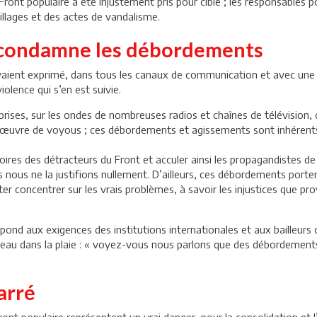
ont populaire a été injustement pris pour cible ; les responsables p
llages et des actes de vandalisme.
t condamne les débordements
vaient exprimé, dans tous les canaux de communication et avec une m
lence qui s’en est suivie.
s, sur les ondes de nombreuses radios et chaînes de télévision, qu
 l’œuvre de voyous ; ces débordements et agissements sont inhérents
res des détracteurs du Front et acculer ainsi les propagandistes de t
ais nous ne la justifions nullement. D’ailleurs, ces débordements port
 concentrer sur les vrais problèmes, à savoir les injustices que pr
pond aux exigences des institutions internationales et aux bailleurs 
teau dans la plaie : « voyez-vous nous parlons que des débordements
arré