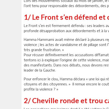
Lors des mouvements sociaux du mois de janvier, le Fr
l’ont tenu pour responsable des débordements, des pi
1/ Le Front s’en défend e
Le Front s’en est fermement défendu : ses leaders a
profonde désapprobation aux débordements et à la vio
Hamma Hammami avait même déclaré à plusieurs reprise
violence ; les actes de vandalisme et de pillage sont
très grande frustration. »
Pour récuser définitivement les accusations diffamatoi
tentons ici à expliquer l’origine de cette violence, m
des manifestants. Dans nos débats, nous devons rester
leader de la Gauche.
Pour enfoncer le clou, Hamma déclara « une loi qui ré
citoyens et des citoyennes. » Il remue encore le cou
profite la violence ? »
2/ Cheville ronde et trou c