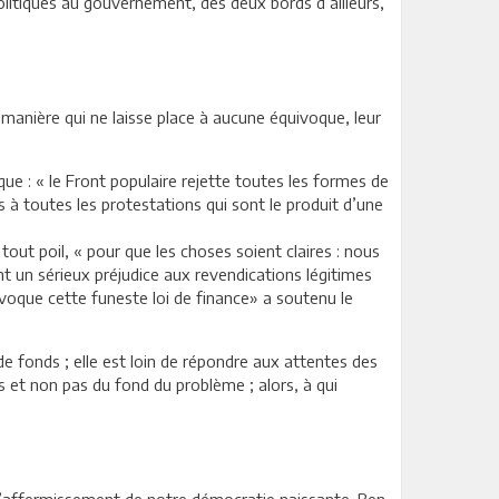
olitiques au gouvernement, des deux bords d’ailleurs,
anière qui ne laisse place à aucune équivoque, leur
e : « le Front populaire rejette toutes les formes de
 à toutes les protestations qui sont le produit d’une
out poil, « pour que les choses soient claires : nous
ent un sérieux préjudice aux revendications légitimes
ovoque cette funeste loi de finance» a soutenu le
de fonds ; elle est loin de répondre aux attentes des
 et non pas du fond du problème ; alors, à qui