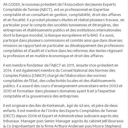
Ali GODDI, le nouveau président de l’Association des Jeunes Experts
Comptable de Tunisie (AJECT), est un professionnel en Expertise
comptable et un consultant en gestion, comptabilité, droit des affaires
et en fiscalité. Il a produit plusieurs études et réalisé plusieurs travaux, en
particulier pour le compte des sociétés tunisiennes et étrangères, des
entreprises et établissements publics et des institutions internationales
dont la Banque mondial, la Banque européenne et la BAD. Il a aussi,
participé dans plusieurs commissions et comités ainsi que dans diverses
missions se rapportant en particulier au développement des professions
comptables et d'audit et s'active dans les reformes des textes régissant
la profession et en matière économique et droit des affaires.
Il est membre fondateur de l’AJECT en 2011, ensuite Vice-président en
2014. Il est également membre du Conseil National des Normes des
Comptes Publics (CNNCP) chargé de l'élaboration des normes
comptables de l'Etat, des collectivités locales et des établissements
publics. Il a assuré des cours d’enseignement universitaire entre 2003 et
2010 et formateur dans plusieurs domaines ayant trait à l'expertise
comptable et la gouvernance des entreprises.
Il est originaire des îles de Kerkennah, âgé de 43 ans, et père de deux
enfants. Il est membre de l’Ordre des Experts Comptables de Tunisie
(OECT) depuis 2006 et Expert et Administrateur Judiciaire auprès des
tribunaux. Manager puis Senior Manager auprès du cabinet Jelil Bouraoui
& Co (représentant de la firme Arthure Andersen puis Moore Stephens)