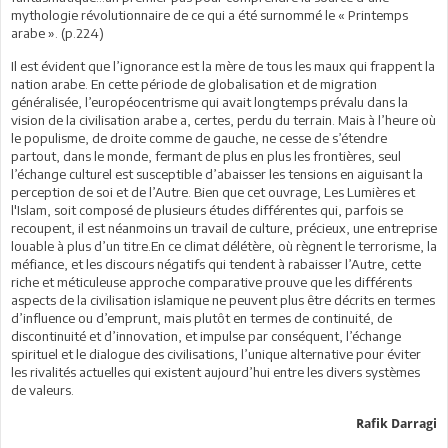
mythologie révolutionnaire de ce qui a été surnommé le « Printemps
arabe ». (p.224)
Il est évident que l’ignorance est la mère de tous les maux qui frappent la
nation arabe. En cette période de globalisation et de migration
généralisée, l’européocentrisme qui avait longtemps prévalu dans la
vision de la civilisation arabe a, certes, perdu du terrain. Mais à l’heure où
le populisme, de droite comme de gauche, ne cesse de s’étendre
partout, dans le monde, fermant de plus en plus les frontières, seul
l’échange culturel est susceptible d’abaisser les tensions en aiguisant la
perception de soi et de l’Autre. Bien que cet ouvrage, Les Lumières et
l'Islam, soit composé de plusieurs études différentes qui, parfois se
recoupent, il est néanmoins un travail de culture, précieux, une entreprise
louable à plus d’un titre.En ce climat délétère, où règnent le terrorisme, la
méfiance, et les discours négatifs qui tendent à rabaisser l’Autre, cette
riche et méticuleuse approche comparative prouve que les différents
aspects de la civilisation islamique ne peuvent plus être décrits en termes
d’influence ou d’emprunt, mais plutôt en termes de continuité, de
discontinuité et d’innovation, et impulse par conséquent, l’échange
spirituel et le dialogue des civilisations, l’unique alternative pour éviter
les rivalités actuelles qui existent aujourd’hui entre les divers systèmes
de valeurs.
Rafik Darragi