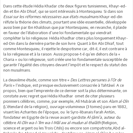
Dans cette étude Hédia Khadar cite deux figures tunisiennes, Khayr-ed-
din et Ibn Abi Dhiaf, qui se sont intéressés à Montesquieu. Si dans son
Essai sur les réformes nécessaires aux états musulmans
Khayr-ed-din
réfute la théorie des climats, pourtant une idée essentielle, développée
aussi bien par Ibn Khaldoun que par Montesquieu, en revanche, il plaide
en faveur de l’élaboration d’une loi fondamentale qui viendrait
compléter la loi religieuse. Hédia Khadhar citera plus longuement Khayr-
ed-Din dans la dernière partie de son livre. Quant à Ibn Abi Dhiaf, tout
comme Montesquieu, il rejette le despotisme car, dit-il, il est contraire à
la loi religieuse et à la raison. Aussi propose-t-il qu’en dehors de la «
Charia » ou loi religieuse, soit créée une loi fondamentale susceptible de
garantir l’égalité des citoyens devant l’impôt et le respect du statut des
non musulmans.
La deuxième étude, comme son titre «
Des Lettres persanes à l’Or de
Paris
» l’indique, est presque exclusivement consacrée à Tahtâwî. A ce
propos, bien que l’empreinte de ce dernier soit la plus déterminante, on
constate avec regret que Hédia Khadhar omet de citer plusieurs
pionniers célèbres, comme, par exemple, Alî Mubârak et son
Alam al-Dîn
(L’étendard de la religion), ouvrage volumineux (3 tomes) paru en 1882,
visant les Azharites de l’époque, ou le Syro-libanais Farah Antûn,
fondateur en Egypte de la revue avant-gardiste
Al-Jâmi’a
, auteur du
célèbre
Al-Dîn wa-l-’Ilm wa-l-Mâl aw al-mudun al-thalâth
(Religion,
science et argent ou les Trois Cités) ou encore son compatriote,Abd al-