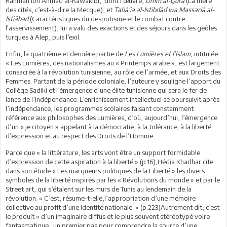
Rahmân ibn Ahmad al-Kawakibi, dont l'œuvre,
Umm al-Qûra
(La mère
des cités, c’est-à-dire la Mecque), et
Tabâ'ia al-Istibdâd wa Massariâ al-
Istiâbad
(Caractéristiques du despotisme et le combat contre
l'asservissement), lui a valu des exactions et des séjours dans les geôles
turques à Alep, puis l’exil.
Enfin, la quatrième et dernière partie de
Les Lumières et l’Islam
, intitulée
« Les Lumières, des nationalismes au « Printemps arabe », est largement
consacrée à la révolution tunisienne, au rôle de l’armée, et aux Droits des
Femmes. Partant de la période coloniale, l’auteure y souligne l’apport du
Collège Sadiki et l’émergence d’une élite tunisienne qui sera le fer de
lance de l’indépendance. L’enrichissement intellectuel se poursuivit après
l’indépendance, les programmes scolaires faisant constamment
référence aux philosophes des Lumières, d’où, aujourd’hui, l’émergence
d’un « je citoyen » appelant à la démocratie, à la tolérance, à la liberté
d’expression et au respect des Droits de l’Homme.
Parce que « la littérature, les arts vont être un support formidable
d’expression de cette aspiration à la liberté » (p.16),Hédia Khadhar cite
dans son étude « Les marqueurs politiques de la Liberté » les divers
symboles de la liberté inspirés par les « Révolutions du monde » et par le
Street art, qui s’étalent sur les murs de Tunis au lendemain de la
révolution. « C’est, résume-t-elle,l’appropriation d’une mémoire
collective au profit d’une identité nationale. » (p.223)Autrement dit, c’est
le produit « d’un imaginaire diffus et le plus souvent stéréotypé voire
fantasmatique…un premier pas pour comprendre la source d’une