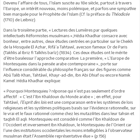
Devenu l’affaire de tous, l’Islam suscite au 18e siècle, partout à travers
l’Europe, un intérêt nouveau, moins polémique, et parfois une sympathie
bien marquée pour le Prophète de l’Islam (Cf. la préface du
Théodicée
(1710) de Leibniz).
Dans la troisième partie, « Lectures des Lumières par quelques
intellectuels Réformistes musulmans »,Hédia Khadhar consacre avec
bonheur, entre autres, deux études centrées en particulier sur le Cheikh
de la Mosquée El Azhar, Rifâ’a Tahtawî, avecson fameux Or de Paris
(Takhlis al Ibriz fi Talkhis barîz) (1834). Ces deux études ont le mérite
d’être baséessur l’approche comparative. La première, « L’Europe de
Montesquieu dans la pensée arabe contemporaine », porte sur
l’influence considérable du philosophe français sur des figures comme
Abû Talib Khan, Tahtâwî, Khayr-ad-din, Ibn Abi Dhiaf ou encore Namik
Kamel. Hédia Khadhar explique:
« Pourquoi Montesquieu ? réponse qui n’est pas seulement d’ordre
affectif : « C’est l’Ibn Khaldoun du Monde arabe » ; en effet, pour
Tahtâwî,
l’Esprit des lois
est une comparaison entre les systèmes de lois
religieuses et les systèmes politiques basés sur l’évidence rationnelle, sur
le vrai et le faux rationnel comme chez les mutazilites dans leur tahsin et
taqbih El aqli. Montesquieu est considéré comme l’Ibn Khaldoun de
l’Occident et inversement Ibn Khaldoun, le Montesquieu de l’Orient car
l’une des institutions occidentales les moins intelligibles à l’observateur
musulman était l’Assemblée représentative élue » (p.156)