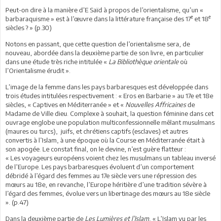
Peut-on dire à la manière d’E Saïd à propos de l’orientalisme, qu’un «
e
e
barbaraquisme » est à l’œuvre dans la littérature française des 17
et 18
siècles ? » (p.30)
Notons en passant, que cette question de l’orientalisme sera, de
nouveau, abordée dans la deuxième partie de son livre, en particulier
dans une étude très riche intitulée «
La Bibliothèque orientale
où
l’Orientalisme érudit ».
L’image de la femme dans les pays barbaresques est développée dans
trois études intitulées respectivement : « Eros en Barbarie » au 17e et 18e
siècles, « Captives en Méditerranée » et «
Nouvelles Affricaines
de
Madame de Ville dieu. Complexe à souhait, la question féminine dans cet
ouvrage englobe une population multiconfessionnelle mêlant musulmans
(maures ou turcs), juifs, et chrétiens captifs (esclaves) et autres
convertis à l’Islam, à une époque où la Course en Méditerranée était à
son apogée. Le constat final, on le devine, n’est guère flatteur :
« Les voyageurs européens voient chez les musulmans un tableau inversé
de l’Europe. Les pays barbaresques évoluent d’un comportement
débridé à l’égard des femmes au 17e siècle vers une répression des
mœurs au 18e, en revanche, l’Europe héritière d’une tradition sévère à
l’égard des femmes, évolue vers un libertinage des mœurs au 18e siècle
». (p.47)
Dans la deuxième partie de
Les Lumières et l’Islam
, « L’Islam vu par les