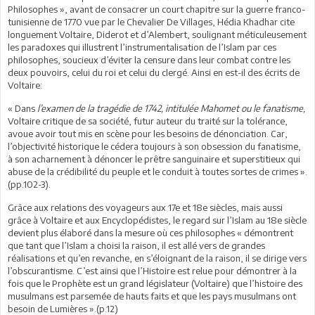
Philosophes », avant de consacrer un court chapitre sur la guerre franco-
tunisienne de 1770 vue par le Chevalier De Villages, Hédia Khadhar cite
longuement Voltaire, Diderot et d’Alembert, soulignant méticuleusement
les paradoxes qui illustrent l’instrumentalisation de l’Islam par ces
philosophes, soucieux d’éviter la censure dans leur combat contre les
deux pouvoirs, celui du roi et celui du clergé. Ainsi en est-il des écrits de
Voltaire:
« Dans
l’examen de la tragédie de 1742, intitulée Mahomet ou le fanatisme,
Voltaire critique de sa société, futur auteur du traité sur la tolérance,
avoue avoir tout mis en scène pour les besoins de dénonciation. Car,
l’objectivité historique le cédera toujours à son obsession du fanatisme,
à son acharnement à dénoncer le prêtre sanguinaire et superstitieux qui
abuse de la crédibilité du peuple et le conduit à toutes sortes de crimes ».
(pp.102-3).
Grâce aux relations des voyageurs aux 17e et 18e siècles, mais aussi
grâce à Voltaire et aux Encyclopédistes, le regard sur l’Islam au 18e siècle
devient plus élaboré dans la mesure où ces philosophes « démontrent
que tant que l’Islam a choisi la raison, il est allé vers de grandes
réalisations et qu’en revanche, en s’éloignant de la raison, il se dirige vers
l’obscurantisme. C’est ainsi que l’Histoire est relue pour démontrer à la
fois que le Prophète est un grand législateur (Voltaire) que l’histoire des
musulmans est parsemée de hauts faits et que les pays musulmans ont
besoin de Lumières ».(p.12)