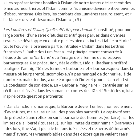
« Les représentations hostiles à l’Islam de notre temps déclenchent des
émeutes meurtrières et l’Islam comme l’islamisme deviennent synonymes
d’obscurantisme. Dès lors, les combats des Lumières ressurgissent, et «
l’infâme » devient désormais l’Islam. » (p.9)
Les Lumières et l’Islam, Quelle altérité pour demain?,
constitué, pour une
large partie, d’une série d’études scientifiques parues dans diverses
revues, se développe en quatre parties bien distinctes. Habile prélude à
toute l’œuvre, la première partie, intitulée « L’Islam dans les Lettres
françaises à l’aube des Lumières », est principalement consacrée à
l’étude du terme ‘barbarie’ et à l’image de la femme dans les pays
barbaresques. Par précaution, dès le début, Hédia Khadhar a préféré
souligner l’ambiguïté des termes « barbarie » et « barbaresque » dans la
mesure où leurparenté, sicomplexe,n’a pas manqué de donner lieu à de
nombreux malentendus, à une époque où l’intérêt pour l’Islam était vif.
La conclusion de son étude, La « Barbarie imaginaire », centrée sur les
récits « enchâssés dans les romans et contes des 17e et 18e siècles », lui a
inspiré cette question pertinente:
« Dans la fiction romanesque, la Barbarie devient un lieu, non seulement
d’aventures, mais aussi un lieu des possibles narratifs. La captivité sert
de prétexte à une réflexion sur la barbarie des hommes (Voltaire), sur les
limites de la liberté (Rousseau), sur les limites du cœur humain (Marivaux)
; dès lors, il ne s’agit plus de fictions idéalisées et de héros désincarnés
mais d’aventures vraisemblables dans des décors qui se veulent réels.