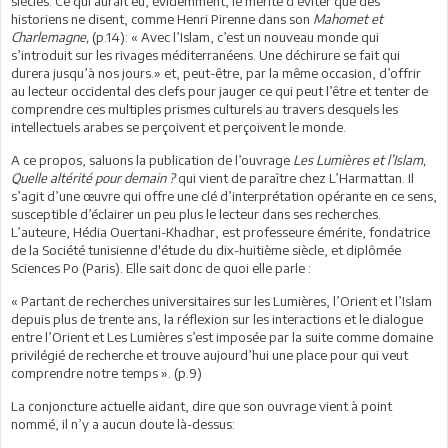
siècles. Ce qui aurait eu, évidemment, le mérite d’éviter que des
historiens ne disent, comme Henri Pirenne dans son
Mahomet et
Charlemagne,
(p.14): « Avec l’Islam, c’est un nouveau monde qui
s’introduit sur les rivages méditerranéens. Une déchirure se fait qui
durera jusqu’à nos jours.» et, peut-être, par la même occasion, d’offrir
au lecteur occidental des clefs pour jauger ce qui peut l’être et tenter de
comprendre ces multiples prismes culturels au travers desquels les
intellectuels arabes se perçoivent et perçoivent le monde.
A ce propos, saluons la publication de l’ouvrage
Les Lumières et l’Islam,
Quelle altérité pour demain ?
qui vient de paraître chez L’Harmattan. Il
s’agit d’une œuvre qui offre une clé d’interprétation opérante en ce sens,
susceptible d’éclairer un peu plus le lecteur dans ses recherches.
L’auteure, Hédia Ouertani-Khadhar, est professeure émérite, fondatrice
de la Société tunisienne d'étude du dix-huitième siècle, et diplômée
Sciences Po (Paris). Elle sait donc de quoi elle parle :
« Partant de recherches universitaires sur les Lumières, l’Orient et l’Islam
depuis plus de trente ans, la réflexion sur les interactions et le dialogue
entre l’Orient et Les Lumières s’est imposée par la suite comme domaine
privilégié de recherche et trouve aujourd’hui une place pour qui veut
comprendre notre temps ». (p.9)
La conjoncture actuelle aidant, dire que son ouvrage vient à point
nommé, il n’y a aucun doute là-dessus: